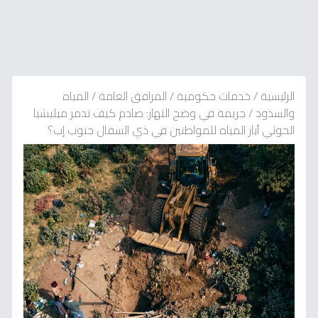
الرئيسية
/
خدمات حكومية
/
المرافق العامة
/
المياه
والسدود
/
جريمة في وضح النهار: صادم كيف تدمر ميليشيا
الحوثي آبار المياه للمواطنين في ذي السفال جنوب إب؟