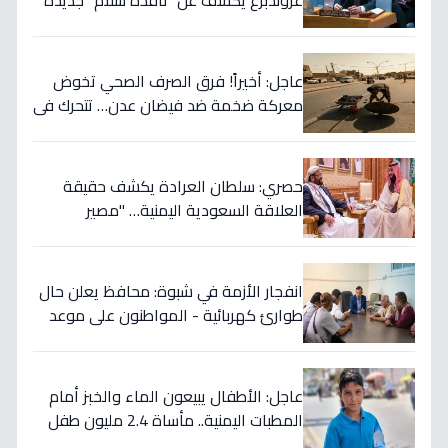
غروندبرغ يكشف عن "نافذة سلام" جديدة
لليمن… والتفاهم الأمريكي الإيراني قد
يغير كل شيء!
عاجل: أخيراً! فرق الصرف الصحي تخوض
معركة ضخمة ضد فيضان عدن… تتحرك في
7 مناطق رئيسية لإنقاذ المواطنين من
كارثة!
حصري: سلطان العرادة يكشف حقيقة
العلاقة السعودية اليمنية… "مصير
مشترك" وقرار استراتيجي حافظ على
الدولة!
انفجار الأزمة في شبوة: محافظ يعلن حال
طوارئ كهربائية - المواطنون على موعد
مع أزمة صيف حارقة!
عاجل: الأطفال يبيعون الماء والخبز أمام
المطبات اليمنية.. مأساة 2.4 مليون طفل
خارج المدرسة - تحول عمالة الأطفال