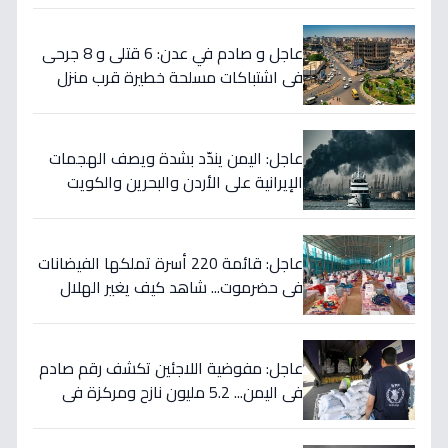
لـ"استراتيجية بقاء" وليس مجرد مساعدة
عائلية!
عاجل و صادم في عدن: 6 قتلى و 8 جرحى
في اشتباكات مسلحة خطيرة قرب منزل
المحافظ… ما هي الخلفية؟
عاجل: اليمن يندّد بشدة ويصف الهجمات
الإيرانية على الأردن والبحرين والكويت
بـ"الانتهاك الصارخ للسيادة" ويحذر من
التصعيد الخطير
عاجل: قائمة 220 أسرة تملكها الفيضانات
في حضرموت... شاهد كيف يغير الهلال
الأحمر حياتهم خلال ساعات!
عاجل: مفوضية اللاجئين تكشف رقم صادم
في اليمن... 5.2 مليون نازح ومركزة في
قائمة الأزمات المُهملة!