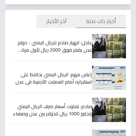
أخبار ذات صلة
آخر الأخبار
عاجل: انهيار صادم للريال اليمني - دولار
عدن يقفز فوق 2000 ريال لأول مرة…
تفاصيل الأسعار المدمرة!
إعلان مهم: الريال اليمني يحافظ على
استقراره أمام العملات الأجنبية في عدن
والمحافظات المحررة مساء السبت
صادم: تفاوت أسعار صرف الريال اليمني
يتجاوز 1000 ريال للدولار بين عدن وصنعاء
اليوم 18 يوليو