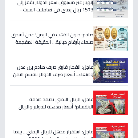
إنهيار غير مسبوق: سعر الدولار يقفز إلى
1573 ريال يمني في تعاملات السبت -
هذه حقيقة الأرقام
صادم: جنون الذهب في اليمن! عدن تُسحق
صنعاء بأرقام خيالية… الحقيقة المفجعة
لأصحاب الذهب
عاجل: انفجار فارق صرف صادم بين عدن
وصنعاء.. أسعار صرف الدولار تنقسم اليمن
بين 535 و1577 ريالاً في يوم واحد!
عاجل: الريال اليمني يصمد صدمة
الانقسام! أسعار مذهلة للدولار والريال
السعودي في منطقتين (أرقام صادمة)
عاجل: استقرار مذهل للريال اليمني… بينما