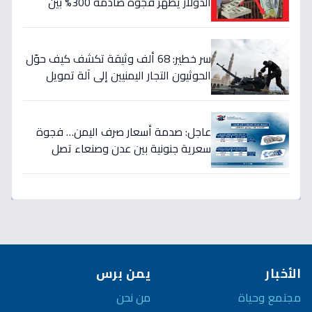
الدولار يظهر فجوة صادمة 300% بين
الحكومة والحوثيين!
سر خطير: 68 ألف وثيقة تكشف كيف حوّل
الحوثيون التجار اليمنيين إلى آلة تمويل
حرب… والنتيجة: 1.5 تريليون ريال تذهب إلى
الصراع!
عاجل: صدمة أسعار صرف اليمن… فجوة
سعرية جنونية بين عدن وصنعاء تصل
لـ300% - هل ينهار الريال؟
الأخبار
يمن برس
مجتمع وحياة
من نحن