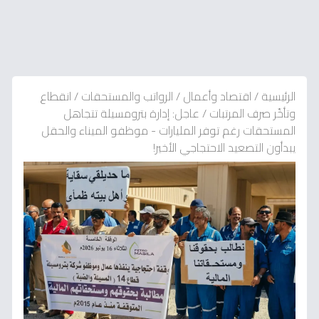
الرئيسية
/
اقتصاد وأعمال
/
الرواتب والمستحقات
/
انقطاع
وتأخّر صرف المرتبات
/
عاجل: إدارة بترومسيلة تتجاهل
المستحقات رغم توفر المليارات - موظفو الميناء والحقل
يبدأون التصعيد الاحتجاجي الأخير!