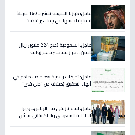
عاجل: كوريا الجنوبية تنتشر بـ 160 شرطياً
لحماية لاعبينها من جماهير غاضبة…
والتهديدات تصل حد الاغتيال!
عاجل: السعودية تضخ 224 مليون ريال
لليمن… قرار مفاجئ يدعم رواتب
الموظفين ويستهدف استقرار العملة!
عاجل: تحركات رسمية بعد حادث صادم في
أبها.. التحقيق يُكشف عن "خلل فني"
ويؤكد تقديم الرعاية للمصابين!
عاجل: لقاء تاريخي في الرياض... وزيرا
الداخلية السعودي والباكستاني يبحثان
خططاً مشتركة لمكافحة المخدرات!