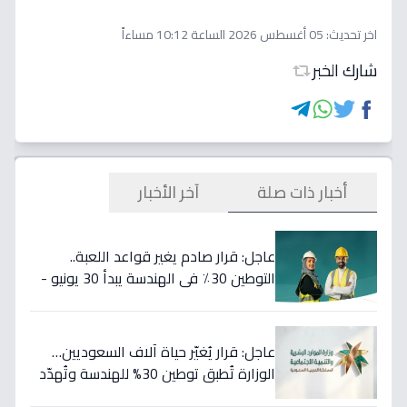
اخر تحديث:
05 أغسطس 2026 الساعة 10:12 مساءاً
شارك الخبر
أخبار ذات صلة
آخر الأخبار
عاجل: قرار صادم يغير قواعد اللعبة..
التوطين 30٪ في الهندسة يبدأ 30 يونيو -
46 مهنة على خط النار!
عاجل: قرار يُغيّر حياة آلاف السعوديين…
الوزارة تُطبق توطين 30% للهندسة وتُهدّد
المخالفين بالعقوبات!