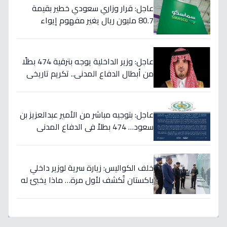
عاجل: قرار وزاري سعودي خطير بقيمة
80.7 مليون ريال يغير مفهوم إيواء
العاملات المنزليات بشكل كامل
عاجل: وزير الداخلية يوجه بترقية 474 بطلًا
من أبطال الدفاع المدني.. تكريم تاريخي
لتضحياتهم
عاجل: بتوجيه مباشر من الأمير عبدالعزيز بن
سعود… 474 بطلاً في الدفاع المدني
يحصلون على الترقيات - قرارات حمود الفرج
تكرم جهودهم!
خلف الكواليس: زيارة سرية لوزير داخلي
باكستان تُكشف لأول مرة… ماذا يخبئ له
مركز 911 في الرياض؟