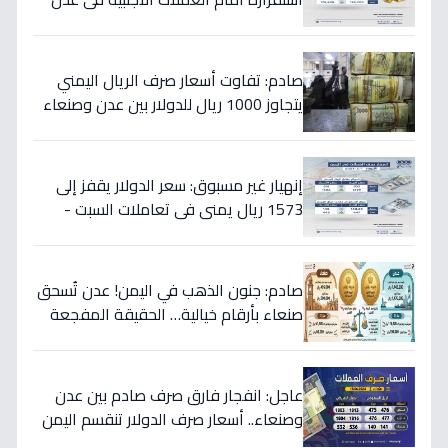
والمحافظات المحررة مساء السبت
صادم: تفاوت أسعار صرف الريال اليمني
يتجاوز 1000 ريال للدولار بين عدن وصنعاء
اليوم 18 يوليو
إنهيار غير مسبوق: سعر الدولار يقفز إلى
1573 ريال يمني في تعاملات السبت -
هذه حقيقة الأرقام
صادم: جنون الذهب في اليمن! عدن تُسحق
صنعاء بأرقام خيالية… الحقيقة المفجعة
لأصحاب الذهب
عاجل: انفجار فارق صرف صادم بين عدن
وصنعاء.. أسعار صرف الدولار تنقسم اليمن
بين 535 و1577 ريالاً في يوم واحد!