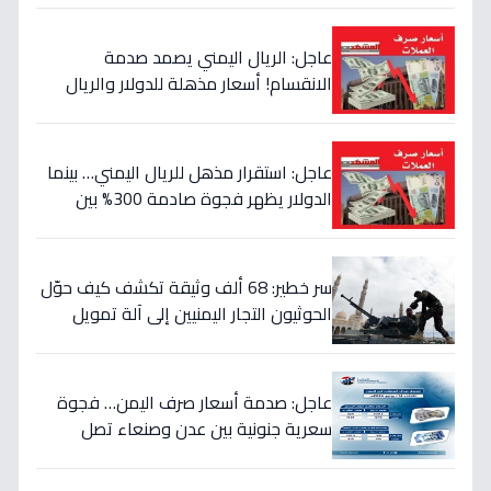
عاجل: الريال اليمني يصمد صدمة
الانقسام! أسعار مذهلة للدولار والريال
السعودي في منطقتين (أرقام صادمة)
عاجل: استقرار مذهل للريال اليمني… بينما
الدولار يظهر فجوة صادمة 300% بين
الحكومة والحوثيين!
سر خطير: 68 ألف وثيقة تكشف كيف حوّل
الحوثيون التجار اليمنيين إلى آلة تمويل
حرب… والنتيجة: 1.5 تريليون ريال تذهب إلى
الصراع!
عاجل: صدمة أسعار صرف اليمن… فجوة
سعرية جنونية بين عدن وصنعاء تصل
لـ300% - هل ينهار الريال؟