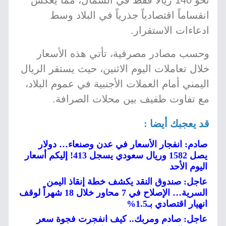
نحو 140 ريالاً فقط في الشمال، مما يعكس
انقساماً اقتصادياً جذرياً في البلاد وسط
ادعاءات الاستقرار.
وحسب مصادر مصرفية، تأتي هذه الأسعار
خلال تعاملات اليوم الاثنين، حيث يستقر الريال
اليمني أمام العملات الأجنبية في عموم البلاد،
مع تفاوت طفيف بين محلات الصرافة.
قد يعجبك أيضا :
صادم: انفجار الأسعار في عدن وصنعاء… دولار
يصل 1582 وريال سعودي يسجل 413! إليكم أسعار
اليوم الأحد
عاجل: صندوق النقد يكشف خطة إنقاذ اليمن
السرية… الإصلاح في 7 محاور خلال 18 شهراً لوقف
انهيار اقتصادي بـ1.5%
عاجل: صادم ومربك.. كيف انفجرت فجوة سعر