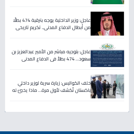
العاملات المنزليات بشكل كامل
عاجل: وزير الداخلية يوجه بترقية 474 بطلًا
من أبطال الدفاع المدني.. تكريم تاريخي
لتضحياتهم
عاجل: بتوجيه مباشر من الأمير عبدالعزيز بن
سعود… 474 بطلاً في الدفاع المدني
يحصلون على الترقيات - قرارات حمود الفرج
تكرم جهودهم!
خلف الكواليس: زيارة سرية لوزير داخلي
باكستان تُكشف لأول مرة… ماذا يخبئ له
مركز 911 في الرياض؟