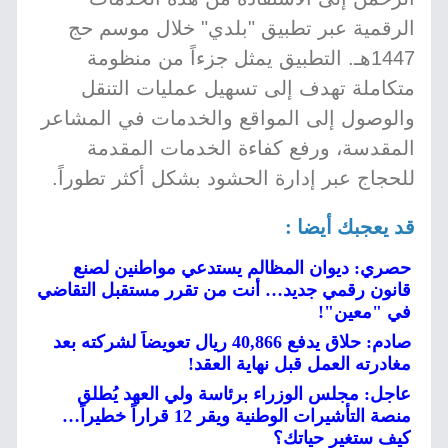
الرقمية عبر تطبيق "بلدي" خلال موسم حج
1447هـ. التطبيق يمثل جزءاً من منظومة
متكاملة تهدف إلى تسهيل عمليات التنقل
والوصول إلى المواقع والخدمات في المشاعر
المقدسة، ورفع كفاءة الخدمات المقدمة
للحجاج عبر إدارة الحشود بشكل أكثر تطوراً.
قد يعجبك أيضا :
حصري: ديوان المظالم يستدعي مواطنين لصنع
قانون رقمي جديد… أنت من تقرر مستقبل التقاضي
في "معين"!
صادم: حلاق يدفع 40,866 ريال تعويضاً لشركته بعد
مغادرته العمل قبل نهاية العقد!
عاجل: مجلس الوزراء برئاسة ولي العهد يُطلق
منصة التأشيرات الوطنية ويقر 12 قراراً خطيراً…
كيف ستغير حياتك؟