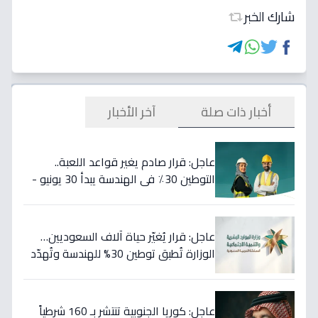
شارك الخبر
أخبار ذات صلة
آخر الأخبار
عاجل: قرار صادم يغير قواعد اللعبة..
التوطين 30٪ في الهندسة يبدأ 30 يونيو -
46 مهنة على خط النار!
عاجل: قرار يُغيّر حياة آلاف السعوديين…
الوزارة تُطبق توطين 30% للهندسة وتُهدّد
المخالفين بالعقوبات!
عاجل: كوريا الجنوبية تنتشر بـ 160 شرطياً