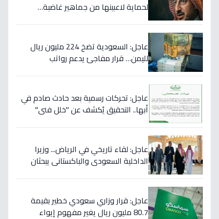
لحماية لاعبينها من جماهير غاضبة…
والتهديدات تصل حد الاغتيال!
عاجل: السعودية تضخ 224 مليون ريال
لليمن… قرار مفاجئ يدعم رواتب
الموظفين ويستهدف استقرار العملة!
عاجل: تحركات رسمية بعد حادث صادم في
أبها.. التحقيق يُكشف عن "خلل فني"
ويؤكد تقديم الرعاية للمصابين!
عاجل: لقاء تاريخي في الرياض... وزيرا
الداخلية السعودي والباكستاني يبحثان
خططاً مشتركة لمكافحة المخدرات!
عاجل: قرار وزاري سعودي خطير بقيمة
80.7 مليون ريال يغير مفهوم إيواء