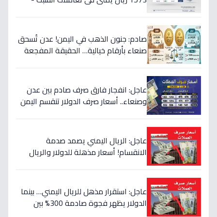
هذه حقيقة الأرقام
صادم: جنون الذهب في اليمن! عدن تُسحق
صنعاء بأرقام خيالية… الحقيقة المفجعة
لأصحاب الذهب
عاجل: انفجار فارق صرف صادم بين عدن
وصنعاء.. أسعار صرف الدولار تنقسم اليمن
بين 535 و1577 ريالاً في يوم واحد!
عاجل: الريال اليمني يصمد صدمة
الانقسام! أسعار مذهلة للدولار والريال
السعودي في منطقتين (أرقام صادمة)
عاجل: استقرار مذهل للريال اليمني… بينما
الدولار يظهر فجوة صادمة 300% بين
الحكومة والحوثيين!