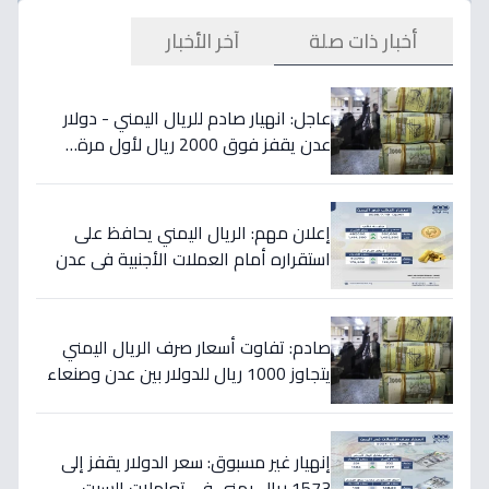
أخبار ذات صلة
آخر الأخبار
عاجل: انهيار صادم للريال اليمني - دولار
عدن يقفز فوق 2000 ريال لأول مرة…
تفاصيل الأسعار المدمرة!
إعلان مهم: الريال اليمني يحافظ على
استقراره أمام العملات الأجنبية في عدن
والمحافظات المحررة مساء السبت
صادم: تفاوت أسعار صرف الريال اليمني
يتجاوز 1000 ريال للدولار بين عدن وصنعاء
اليوم 18 يوليو
إنهيار غير مسبوق: سعر الدولار يقفز إلى
1573 ريال يمني في تعاملات السبت -