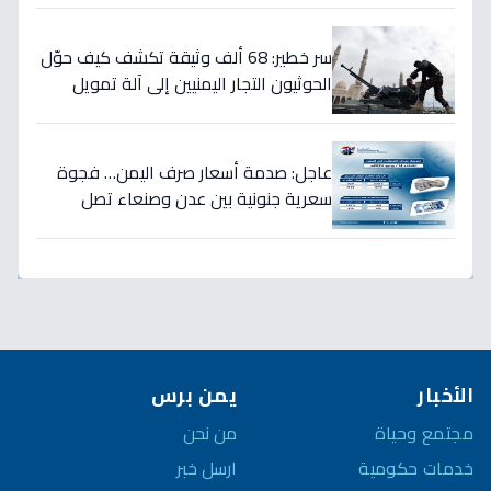
سر خطير: 68 ألف وثيقة تكشف كيف حوّل
الحوثيون التجار اليمنيين إلى آلة تمويل
حرب… والنتيجة: 1.5 تريليون ريال تذهب إلى
الصراع!
عاجل: صدمة أسعار صرف اليمن… فجوة
سعرية جنونية بين عدن وصنعاء تصل
لـ300% - هل ينهار الريال؟
الأخبار
يمن برس
مجتمع وحياة
من نحن
خدمات حكومية
ارسل خبر