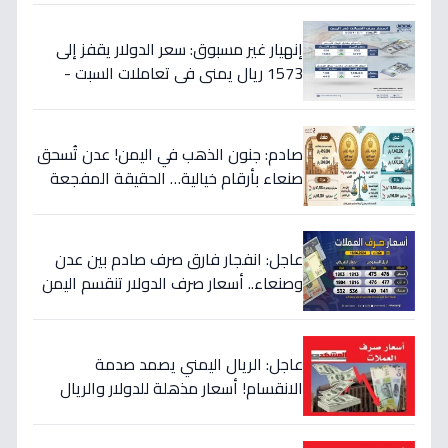
إنهيار غير مسبوق: سعر الدولار يقفز إلى
1573 ريال يمني في تعاملات السبت -
هذه حقيقة الأرقام
صادم: جنون الذهب في اليمن! عدن تُسحق
صنعاء بأرقام خيالية… الحقيقة المفجعة
لأصحاب الذهب
عاجل: انفجار فارق صرف صادم بين عدن
وصنعاء.. أسعار صرف الدولار تنقسم اليمن
بين 535 و1577 ريالاً في يوم واحد!
عاجل: الريال اليمني يصمد صدمة
الانقسام! أسعار مذهلة للدولار والريال
السعودي في منطقتين (أرقام صادمة)