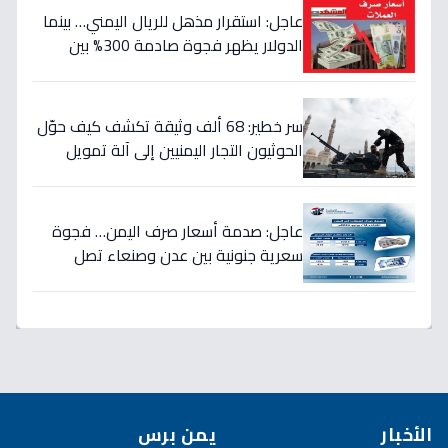
عاجل: استقرار مذهل للريال اليمني… بينما
الدولار يظهر فجوة صادمة 300% بين
الحكومة والحوثيين!
سر خطير: 68 ألف وثيقة تكشف كيف حوّل
الحوثيون التجار اليمنيين إلى آلة تمويل
حرب… والنتيجة: 1.5 تريليون ريال تذهب إلى
الصراع!
عاجل: صدمة أسعار صرف اليمن… فجوة
سعرية جنونية بين عدن وصنعاء تصل
لـ300% - هل ينهار الريال؟
الأخبار
يمن برس