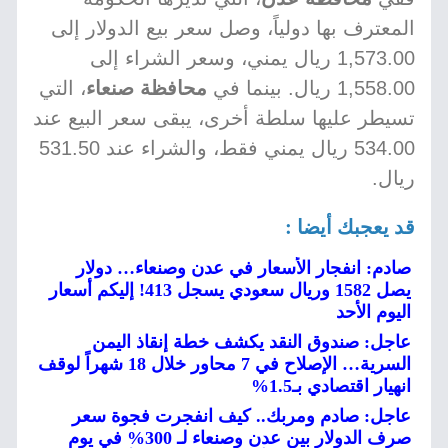
المعترف بها دولياً، وصل سعر بيع الدولار إلى
1,573.00 ريال يمني، وسعر الشراء إلى
1,558.00 ريال. بينما في
محافظة صنعاء
، التي
تسيطر عليها سلطة أخرى، يبقى سعر البيع عند
534.00 ريال يمني فقط، والشراء عند 531.50
ريال.
قد يعجبك أيضا :
صادم: انفجار الأسعار في عدن وصنعاء… دولار
يصل 1582 وريال سعودي يسجل 413! إليكم أسعار
اليوم الأحد
عاجل: صندوق النقد يكشف خطة إنقاذ اليمن
السرية… الإصلاح في 7 محاور خلال 18 شهراً لوقف
انهيار اقتصادي بـ1.5%
عاجل: صادم ومربك.. كيف انفجرت فجوة سعر
صرف الدولار بين عدن وصنعاء لـ 300% في يوم