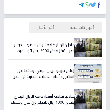
أخبار ذات صلة
آخر الأخبار
عاجل: انهيار صادم للريال اليمني - دولار
عدن يقفز فوق 2000 ريال لأول مرة…
تفاصيل الأسعار المدمرة!
إعلان مهم: الريال اليمني يحافظ على
استقراره أمام العملات الأجنبية في عدن
والمحافظات المحررة مساء السبت
صادم: تفاوت أسعار صرف الريال اليمني
يتجاوز 1000 ريال للدولار بين عدن وصنعاء
اليوم 18 يوليو