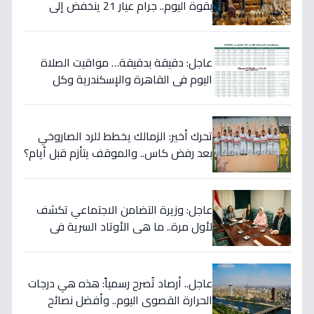
بقوة اليوم.. جرام عيار 21 ينخفض إلى
5800 جنيه!
عاجل: دقيقة بدقيقة… مواقيت الصلاة
اليوم في القاهرة والإسكندرية وكل
المحافظات - احذر من تغيير مفاجئ في
توقيت الفجر!
تحرك أخير: الزمالك يخطط للرد الصاروخي
بعد رفض كاس.. والموقف يتأزم قبل أيام؟
عاجل: وزيرة التضامن الاجتماعي تكشف
لأول مرة.. ما هي الأوتاد السرية في
اتفاق مصر مع البحرين التي ستعود بالنفع
على المواطنين؟
عاجل.. أرصاد تُصرح رسمياً: هذه هي درجات
الحرارة القصوى اليوم.. وأفضل نصائح