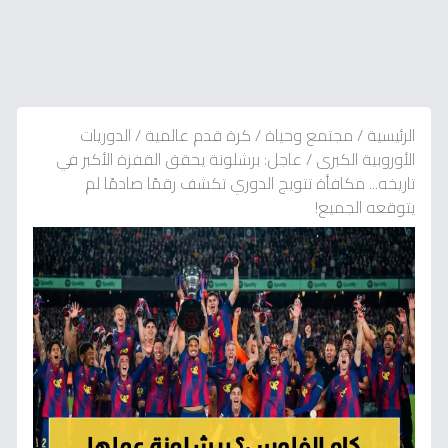
الرئيسية
/
مجتمع وحياة
/
كرة قدم عالمية
/
الدوريات
الأوروبية الكبرى
/
عاجل: برشلونة يحقق القفزة الأكبر في
تاريخه... مكافأة تتويج الدوري تكشف رقمًا صادمًا لم
يتوقعه الجميع!