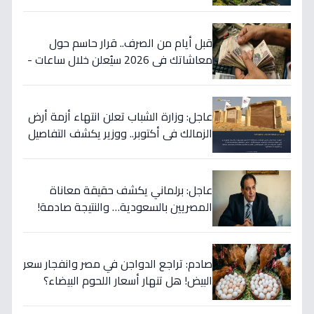
للتعامل معها
قبل أيام من الصرف.. قرار حاسم حول
معاشاتك في 2026 سيُعلن خلال ساعات -
آخر تطورات الزيادة المرتقبة
عاجل: وزارة الشباب تعلن انتهاء أزمة أرض
الزمالك في أكتوبر.. ووزير يكشف التفاصيل
الكاملة!
عاجل: برلماني يكشف حقيقة معاناة
المصريين بالسعودية… والنتيجة صادمة!
(2009)
صادم: تراجع الدواجن في مصر وانفجار سعر
البيض! هل تنهار أسعار اللحوم البيضاء؟