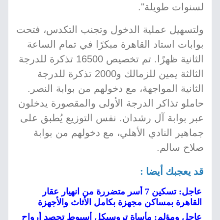
لسنوات طويلة".
ولتسهيل عملية الدخول وتجنب التكدس، فتحت
بوابات استاد القاهرة مبكرًا في تمام الساعة
الثانية ظهرًا. تم تخصيص 16500 تذكرة للدرجة
الثالثة يمين للزمالك و2000 تذكرة للدرجة
الثانية المواجهة، مع دخولهم من بوابة النصر.
حاملو تذاكر الدرجة الأولى والمقصورة يدخلون
عبر بوابة آل رشدان. نفس التوزيع يُطبق على
جماهير النادي الأهلي، مع دخولهم من بوابة
صلاح سالم.
قد يعجبك أيضا :
عاجل: تسكين 7 أسر متضررة من انهيار عقار
القاهرة بمساكن مجهزة بكامل الأثاث والأجهزة
عاجل ومؤلم: مأساة تروسيكل أسيوط تحصد أرواح