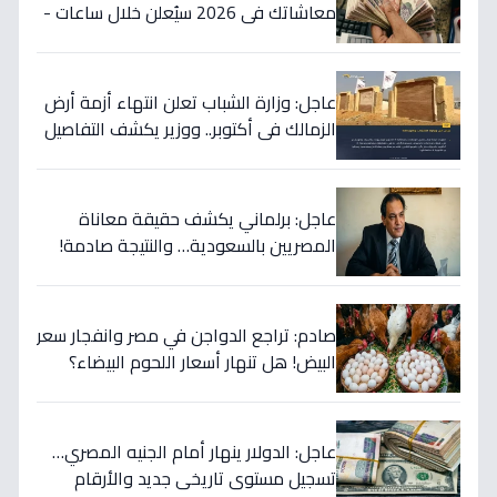
معاشاتك في 2026 سيُعلن خلال ساعات -
آخر تطورات الزيادة المرتقبة
عاجل: وزارة الشباب تعلن انتهاء أزمة أرض
الزمالك في أكتوبر.. ووزير يكشف التفاصيل
الكاملة!
عاجل: برلماني يكشف حقيقة معاناة
المصريين بالسعودية… والنتيجة صادمة!
(2009)
صادم: تراجع الدواجن في مصر وانفجار سعر
البيض! هل تنهار أسعار اللحوم البيضاء؟
عاجل: الدولار ينهار أمام الجنيه المصري…
تسجيل مستوى تاريخي جديد والأرقام