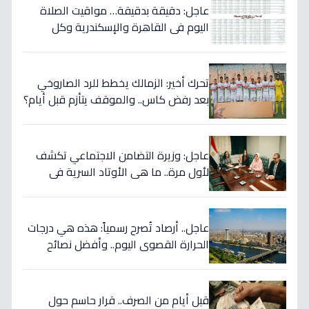
عاجل: دقيقة بدقيقة… مواقيت الصلاة
اليوم في القاهرة والإسكندرية وكل
المحافظات - احذر من تغيير مفاجئ في
توقيت الفجر!
تحرك أخير: الزمالك يخطط للرد الصاروخي
بعد رفض كاس.. والموقف يتأزم قبل أيام؟
عاجل: وزيرة التضامن الاجتماعي تكشف
لأول مرة.. ما هي الأوتاد السرية في
اتفاق مصر مع البحرين التي ستعود بالنفع
على المواطنين؟
عاجل.. أرصاد تُصرح رسمياً: هذه هي درجات
الحرارة القصوى اليوم.. وأفضل نصائح
للتعامل معها
قبل أيام من الصرف.. قرار حاسم حول