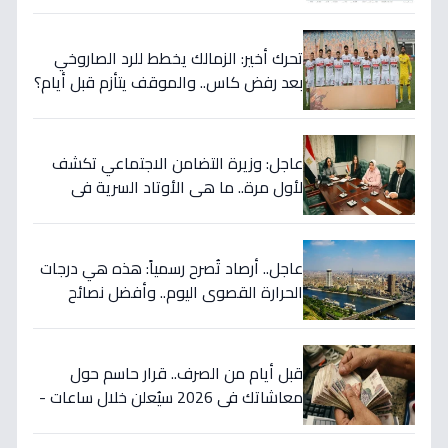
المحافظات - احذر من تغيير مفاجئ في
توقيت الفجر!
تحرك أخير: الزمالك يخطط للرد الصاروخي
بعد رفض كاس.. والموقف يتأزم قبل أيام؟
عاجل: وزيرة التضامن الاجتماعي تكشف
لأول مرة.. ما هي الأوتاد السرية في
اتفاق مصر مع البحرين التي ستعود بالنفع
على المواطنين؟
عاجل.. أرصاد تُصرح رسمياً: هذه هي درجات
الحرارة القصوى اليوم.. وأفضل نصائح
للتعامل معها
قبل أيام من الصرف.. قرار حاسم حول
معاشاتك في 2026 سيُعلن خلال ساعات -
آخر تطورات الزيادة المرتقبة