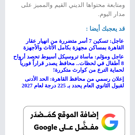
ومتابعة محتواها الديني القيم والمميز على
مدار اليوم.
قد يعجبك أيضا :
عاجل: تسكين 7 أسر متضررة من انهيار عقار
القاهرة بمساكن مجهزة بكامل الأثاث والأجهزة
عاجل ومؤلم: مأساة تروسيكل أسيوط تحصد أرواح
8 أطفال في لحظات.. محافظ يصدر قراراً فورياً
لحماية الترع من كوارث متكررة!
إعلان رسمي من محافظ القاهرة: الحد الأدنى
لقبول الثانوي العام يحدد بـ 225 درجة لعام 2027