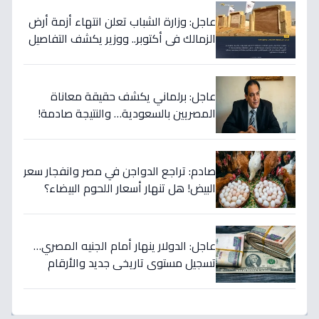
عاجل: وزارة الشباب تعلن انتهاء أزمة أرض
الزمالك في أكتوبر.. ووزير يكشف التفاصيل
الكاملة!
عاجل: برلماني يكشف حقيقة معاناة
المصريين بالسعودية… والنتيجة صادمة!
(2009)
صادم: تراجع الدواجن في مصر وانفجار سعر
البيض! هل تنهار أسعار اللحوم البيضاء؟
عاجل: الدولار ينهار أمام الجنيه المصري…
تسجيل مستوى تاريخي جديد والأرقام
تكشف صدمة السوق!