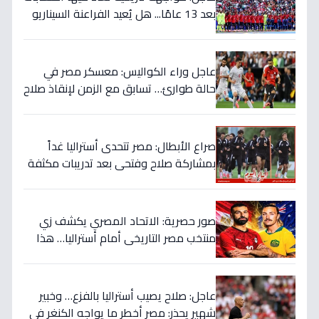
بعد 13 عامًا... هل يُعيد الفراعنة السيناريو
التاريخي ويُفجرون المفاجأة ضد أستراليا؟
عاجل وراء الكواليس: معسكر مصر في
حالة طوارئ… تسابق مع الزمن لإنقاذ صلاح
قبل المباراة الحاسمة!
صراع الأبطال: مصر تتحدى أستراليا غداً
بمشاركة صلاح وفتحي بعد تدريبات مكثفة
في أمريكا!
صور حصرية: الاتحاد المصري يكشف زي
منتخب مصر التاريخي أمام أستراليا… هذا
السر الذي سيغير نتيجة المباراة!
عاجل: صلاح يصيب أستراليا بالفزع… وخبير
شهير يحذر: مصر أخطر ما يواجه الكنغر في