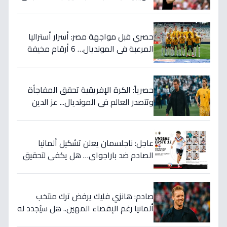
المونديال - التفاصيل الصادمة!
حصري قبل مواجهة مصر: أسرار أستراليا
المرعبة في المونديال… 6 أرقام مخيفة
تهدد أحلام الفراعنة!
حصرياً: الكرة الإفريقية تحقق المفاجأة
وتتصدر العالم في المونديال... عز الدين
الكلاوي يكشف الأرقام الصادمة التي
أرعبت أوروبا!
عاجل: ناجلسمان يعلن تشكيل ألمانيا
الصادم ضد باراجواي… هل يكفي لتحقيق
حلم المونديال؟
صادم: هانزي فليك يرفض ترك منتخب
ألمانيا رغم الإقصاء المهين.. هل سيُجدد له
الاتحاد بعد كارثة كأس العالم؟