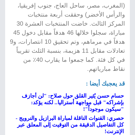
(المغرب، مصر، ساحل العاج، جنوب إفريقيا،
والرأس الأخضر) وحققت أربعة منتخبات
المركز الثالث. خاضت المنتخبات العشرة 30
مباراة، سجلوا خلالها 46 هدفاً مقابل دخول 45
هدفاً في مرماهم، وتم تحقيق 10 انتصارات، و9
تعادلات مقابل 11 هزيمة، بنسبة الثلث تقريباً
في كل فئة. كما جمعوا ما يقارب 40٪ من
نقاط مبارياتهم.
قد يعجبك أيضا :
حسام حسن يُثير القلق حول صلاح: "لن أجازف
بإشراكه" قبل مواجهة أستراليا.. لكنه يؤكد:
"سيكون موجوداً"!
حصري: القنوات الناقلة لمباراة البرازيل والنرويج -
كل التفاصيل الدقيقة من التوقيت إلى المعلق عبر
الإنترنت!