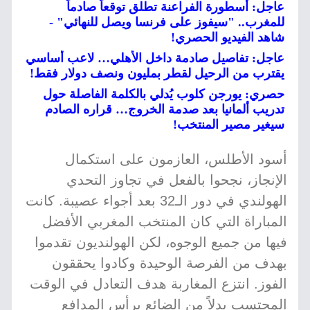
عاجل: أسطورة الفراعنة تطلق توقعاً صادماً
للمغرب.. "سيفوز على فرنسا ويصل للنهائي" -
شاهد الفيديو الحصري!
عاجل: تفاصيل صادمة داخل الأهلي… لاعب أساسي
يقترب من الرحيل لقطر بمليون ونصف دولار فقط!
حصري: يورجن كلوب يُدلي بالكلمة الفاصلة حول
تدريب ألمانيا بعد صدمة الخروج… قراره الصادم
سيغير مصير المنتخب!
أسود الأطلس، العازمون على استكمال
الإنجاز، نجحوا بالفعل في تجاوز التحدي
الهولندي في دور الـ32 بعد أجواء عصيبة. كانت
المباراة التي كان المنتخب المغربي الأفضل
فيها من جميع الوجوه، لكن الهولنديون تقدموا
بهدف من الفرصة الوحيدة وكادوا يحققون
الفوز. انتزع المغاربة هدف التعادل في الوقت
المحتسب بدلاً من الضائع برأس المدافع