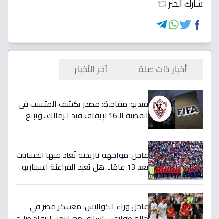
شارك الخبر
أخبار ذات صلة
آخر الأخبار
فيديو: مفاجأة: مصدر يكشف المتسبب في
القضية الـ16 لإيقاف قيد الزمالك.. وتبلغ
قيمتها 500 ألف دولار
عاجل: مواجهة تاريخية تُعاد فيها الحسابات
بعد 13 عامًا... هل يُعيد الفراعنة السيناريو
التاريخي ويُفجرون المفاجأة ضد أستراليا؟
عاجل وراء الكواليس: معسكر مصر في
حالة طوارئ… تسابق مع الزمن لإنقاذ صلاح