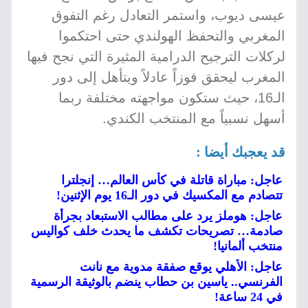
عيسى ديوب، واستمر التعادل رغم التفوق
المغربي والتحفظ الهولندي حتى احتكموا
لركلات الترجيح الدرامية المثيرة التي نجح فيها
المغرب ليحقق فوزاً عادلاً ويتأهل إلى دور
الـ16، حيث ستكون مواجهته مختلفة ربما
أسهل نسبياً مع المنتخب الكندي.
قد يعجبك أيضا :
عاجل: مباراة قاتلة في كأس العالم… إنجلترا
تتصادم مع المكسيك في دور الـ16 يوم الإثنين!
عاجل: هوملز يرد على مطالب الاستبعاد بجرأة
صادمة… تصريحات تكشف ما يحدث خلف كواليس
منتخب ألمانيا!
عاجل: الأهلي يوقع صفقة مدوية مع نانت
الفرنسي.. ياسين بن حطاب ينضم بالوثيقة الرسمية
في 24 ساعة!