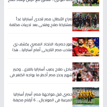
قبل المباراة الحاسمة!
صراع الأبطال: مصر تتحدى أستراليا غداً
بمشاركة صلاح وفتحي بعد تدريبات مكثفة
في أمريكا!
صور حصرية: الاتحاد المصري يكشف زي
منتخب مصر التاريخي أمام أستراليا… هذا
السر الذي سيغير نتيجة المباراة!
عاجل: صلاح يصيب أستراليا بالفزع… وخبير
شهير يحذر: مصر أخطر ما يواجه الكنغر في
المونديال - التفاصيل الصادمة!
حصري قبل مواجهة مصر: أسرار أستراليا
المرعبة في المونديال… 6 أرقام مخيفة
تهدد أحلام الفراعنة!