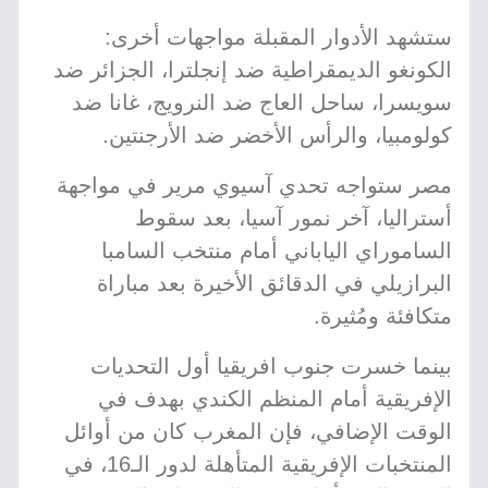
ستشهد الأدوار المقبلة مواجهات أخرى:
الكونغو الديمقراطية ضد إنجلترا، الجزائر ضد
سويسرا، ساحل العاج ضد النرويج، غانا ضد
كولومبيا، والرأس الأخضر ضد الأرجنتين.
مصر ستواجه تحدي آسيوي مرير في مواجهة
أستراليا، آخر نمور آسيا، بعد سقوط
الساموراي الياباني أمام منتخب السامبا
البرازيلي في الدقائق الأخيرة بعد مباراة
متكافئة ومُثيرة.
بينما خسرت جنوب افريقيا أول التحديات
الإفريقية أمام المنظم الكندي بهدف في
الوقت الإضافي، فإن المغرب كان من أوائل
المنتخبات الإفريقية المتأهلة لدور الـ16، في