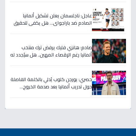
عاجل: ناجلسمان يعلن تشكيل ألمانيا
الصادم ضد باراجواي… هل يكفي لتحقيق
حلم المونديال؟
صادم: هانزي فليك يرفض ترك منتخب
ألمانيا رغم الإقصاء المهين.. هل سيُجدد له
الاتحاد بعد كارثة كأس العالم؟
حصري: يورجن كلوب يُدلي بالكلمة الفاصلة
حول تدريب ألمانيا بعد صدمة الخروج…
قراره الصادم سيغير مصير المنتخب!