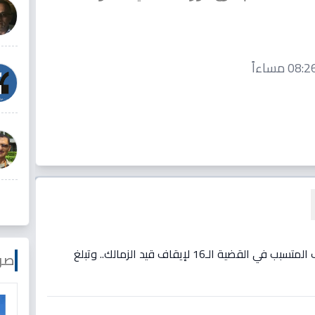
فيديو: مفاجأة: مصدر يكشف المتسبب في القضية الـ16 لإيقاف قيد الزمالك.. وتبلغ
صو