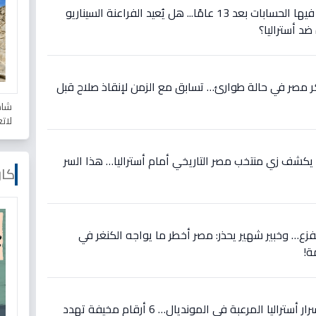
عاجل: مواجهة تاريخية تُعاد فيها الحسابات بعد 13 عامًا... هل يُعيد الفراعنة السيناريو
ضد أستراليا؟
 مصر في حالة طوارئ… تسابق مع الزمن لإنقاذ صلاح قبل
شاه
لات
يكشف زي منتخب مصر التاريخي أمام أستراليا… هذا السر
كار
لفزع… وخبير شهير يحذر: مصر أخطر ما يواجه الكنغر في
ة!
حصري قبل مواجهة مصر: أسرار أستراليا المرعبة في المونديال… 6 أرقام مخيفة تهدد