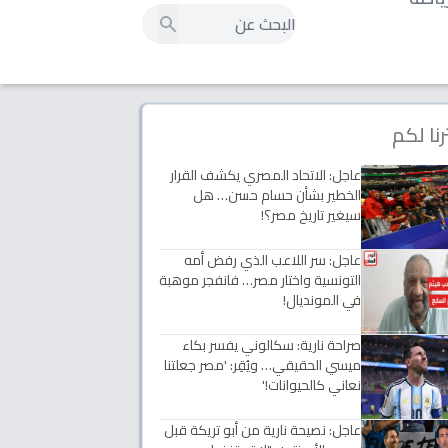
رنا لكم
عاجل: الاتحاد المصري يكشف القرار
الخطير بشأن حسام حسن… هل
سيغير تاريخ مصر؟!
عاجل: سر اللاعب الذي رفض أمه
التونسية واختار مصر… فانفجر موهبة
في المونديال!
صراحة نارية: سكالوني يفسر بكاء
ميسي الحقيقي… ويُقِر: 'مصر جعلتنا
نعاني كالحيوانات!'
عاجل: نصيحة نارية من أبو تريكة قبل