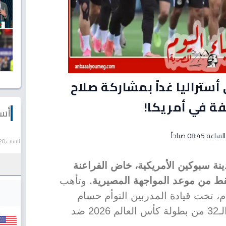
أستراليا غداً بمشاركة صلاح
ة في أمريكا!
أسع
السبت,20 يونيو 2026
ة سبوكين الأمريكية، خاض الفراعنة
وتأهب
، تحت قيادة المدربين التوأم حسام
وإبراهيم حسن، لخوض غمار دور الـ32 من بطولة كأس العالم 2026 ضد