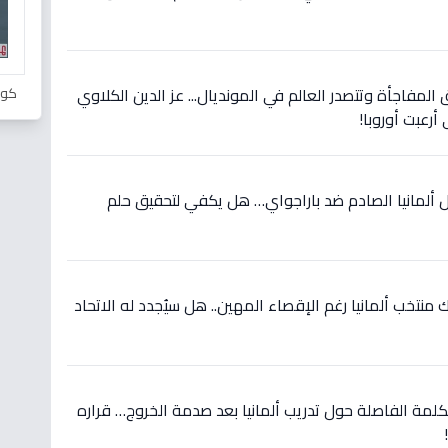
كور
 المفاجأة وتتصدر العالم في المونديال... عز الدين الكلاوي
أرعبت أوروبا!
 ألمانيا الصادم ضد باراجواي… هل يكفي لتحقيق حلم
نتخب ألمانيا رغم الإقصاء المهين.. هل سيُجدد له الاتحاد
كلمة الفاصلة حول تدريب ألمانيا بعد صدمة الخروج… قراره