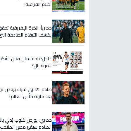
أحلام الفراعنة!
حصرياً: الكرة الإفريقية تحقق
يكشف الأرقام الصادمة التي 
عاجل: ناجلسمان يعلن تشكيل
المونديال؟
صادم: هانزي فليك يرفض ترك م
بعد كارثة كأس العالم؟
حصري: يورجن كلوب يُدلي بال
الصادم سيغير مصير المنتخب!