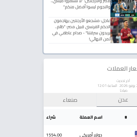
مصر والأرجنتين: "لا تستفزوا ميسي..
والنجوم ليسوا أفضل منكم"
عاجل: مشجعو الأرجنتين يهاجمون
الحكم الفرنسي قبيل مصر: "ظلم..
يريدون سرقتنا" - صدام عاطفي في
ثمن النهائي!
ار العملات
آخر تحديث
الساعة 12:01
صباحا
عدن
صنعاء
#
اسم العملة
شراء
دولار أمريكي
1554.00