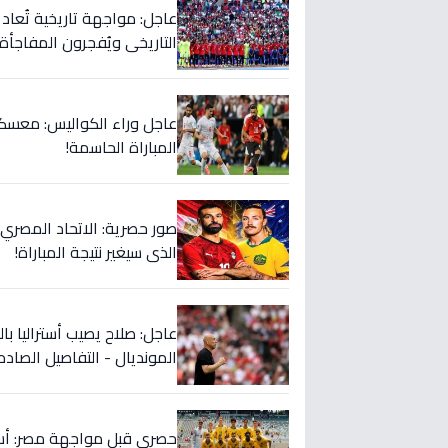
التاريخي ويُفجرون المفاجأة 
عاجل وراء الكواليس: معسكر
المباراة الحاسمة!
صور حصرية: الاتحاد المصري 
الذي سيغير نتيجة المباراة!
عاجل: صلاح يصيب أستراليا با
المونديال - التفاصيل الصادم