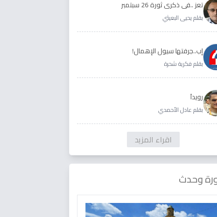
تعز ..في ذكرى ثورة 26 سبتمبر
بقلم يحيى البعيثي
إب..جرفتها سيول الإهمال!
بقلم فكرية شحرة
رويداَ
بقلم عادل الأحمدي
اقراء المزيد
رة وحدث