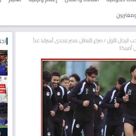
مغتربين
اخت
ب الرجال الأول
/
صراع الأبطال: مصر تتحدى أستراليا غداً
أمريكا!