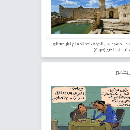
د .. مسجد أهل الكهف احد المعالم التاريخية التي
عرف عنها الكثير (صورة)
يكاتير