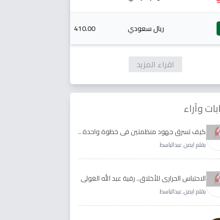
ريال سعودي
410.00
اقراء المزيد
بات وآراء
كيف تسرق جهود منظمتين في خطوة واحدة ..
الأجابة لدى رقية عبد الله الغولي وغدير طيره
بقلم ايمن عبدالباسط
الاحتباس الحراري للأخلاق.. رقية عبد الله الغولي
وغدير طيره نموذجا
بقلم ايمن عبدالباسط