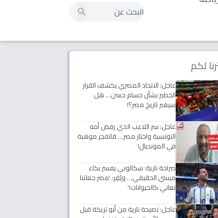
رنا لكم
عاجل: الاتحاد المصري يكشف القرار
الخطير بشأن حسام حسن… هل
سيغير تاريخ مصر؟!
عاجل: سر اللاعب الذي رفض أمه
التونسية واختار مصر… فانفجر موهبة
في المونديال!
صراحة نارية: سكالوني يفسر بكاء
ميسي الحقيقي… ويُقِر: 'مصر جعلتنا
نعاني كالحيوانات!'
عاجل: نصيحة نارية من أبو تريكة قبل