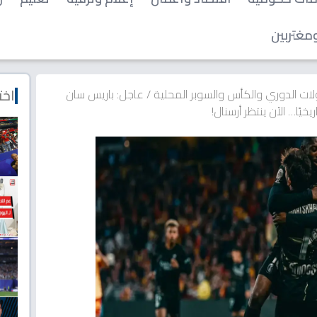
مغتربين
اخت
ات الدوري والكأس والسوبر المحلية
/
عاجل: باريس سان
يًا… الآن ينتظر أرسنال!