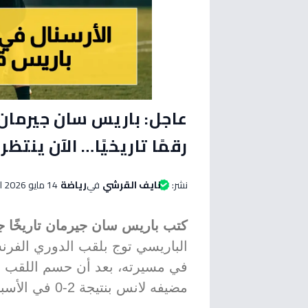
عاجل: باريس سان جيرمان
رقمًا تاريخيًا… الآن ينتظر
نشر:
نايف القرشي
في
رياضة
14 مايو 2026 الساعة 07:40 صباحاً
كتب باريس سان جيرمان تاريخًا جد
الباريسي توج بلقب الدوري الفرن
في مسيرته، بعد أن حسم اللقب ق
مضيفه لانس بنتيجة 2-0 في الأسبوع الـ29 على ملعب بولار دولولي.