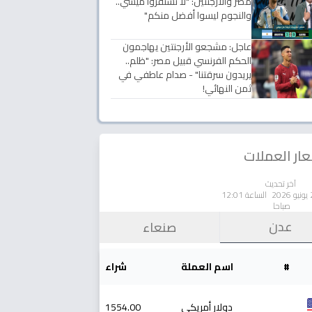
مصر والأرجنتين: "لا تستفزوا ميسي..
والنجوم ليسوا أفضل منكم"
عاجل: مشجعو الأرجنتين يهاجمون
الحكم الفرنسي قبيل مصر: "ظلم..
يريدون سرقتنا" - صدام عاطفي في
ثمن النهائي!
ار العملات
آخر تحديث
الساعة 12:01
صباحا
عدن
صنعاء
#
اسم العملة
شراء
دولار أمريكي
1554.00