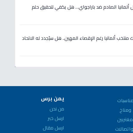
 ألمانيا الصادم ضد باراجواي… هل يكفي لتحقيق حلم
نتخب ألمانيا رغم الإقصاء المهين.. هل سيُجدد له الاتحاد
يمن برس
ناسبات
من نحن
مناخ
ارسل خبر
غتربين
ارسل مقال
واتصالات