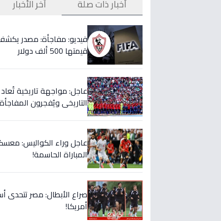
أخبار ذات صلة
آخر الأخبار
قيمتها 500 ألف دولار
التاريخي ويُفجرون المفاجأة 
عاجل وراء الكواليس: معسكر
المباراة الحاسمة!
صراع الأبطال: مصر تتحدى أس
أمريكا!