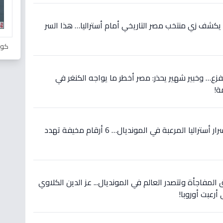
يكشف زي منتخب مصر التاريخي أمام أستراليا… هذا السر
كور
لفزع… وخبير شهير يحذر: مصر أخطر ما يواجه الكنغر في
ة!
حصري قبل مواجهة مصر: أسرار أستراليا المرعبة في المونديال… 6 أرقام مخيفة تهدد
 المفاجأة وتتصدر العالم في المونديال... عز الدين الكلاوي
أرعبت أوروبا!