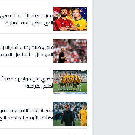
صور حصرية: الاتحاد المصري 
الذي سيغير نتيجة المباراة!
عاجل: صلاح يصيب أستراليا با
المونديال - التفاصيل الصادم
أحلام الفراعنة!
حصرياً: الكرة الإفريقية تحقق
يكشف الأرقام الصادمة التي 