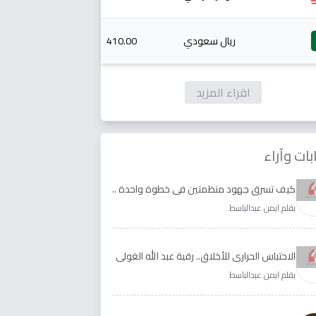
ريال سعودي
410.00
اقراء المزيد
بات وآراء
كيف تسرق جهود منظمتين في خطوة واحدة ..
الأجابة لدى رقية عبد الله الغولي وغدير طيره
بقلم ايمن عبدالباسط
الاحتباس الحراري للأخلاق.. رقية عبد الله الغولي
وغدير طيره نموذجا
بقلم ايمن عبدالباسط