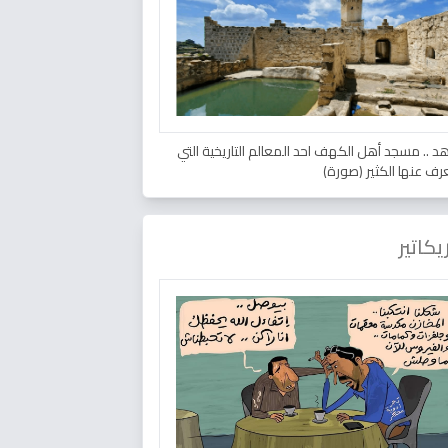
د .. مسجد أهل الكهف احد المعالم التاريخية التي
عرف عنها الكثير (صورة)
يكاتير