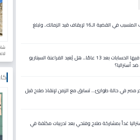
فيديو: مفاجأة: مصدر يكشف المتسبب في القضية الـ16 لإيقاف قيد الزمالك.. وتبلغ
شاه
لات
عاجل: مواجهة تاريخية تُعاد فيها الحسابات بعد 13 عامًا... هل يُعيد الفراعنة السيناريو
ضد أستراليا؟
كار
 مصر في حالة طوارئ… تسابق مع الزمن لإنقاذ صلاح قبل
تراليا غداً بمشاركة صلاح وفتحي بعد تدريبات مكثفة في