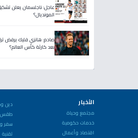
عاجل: ناجلسمان يعلن تشكيل
المونديال؟
صادم: هانزي فليك يرفض ترك م
بعد كارثة كأس العالم؟
الأخبار
دين وم
مجتمع وحياة
طقس و
خدمات حكومية
سفر وم
اقتصاد وأعمال
تقنية 