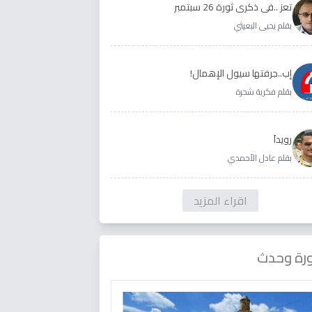
تعز ..في ذكرى ثورة 26 سبتمبر
بقلم يحيى البعيثي
إب..جرفتها سيول الإهمال!
بقلم فكرية شحرة
رويداَ
بقلم عادل الأحمدي
اقراء المزيد
رة وحدث