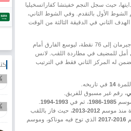
يتها، حيث سجل النجم خفيتشا كفاراتسخيليا
أول في الدقيقة 29 ليختم الشوط الأول بالتقدم. وفي الشوط الثاني،
 الهدف الثاني في الدقيقة الثالثة من الوقت
هذا الفوز رفع رصيد باريس سان جيرمان إلى 76 نقطة، ليوسع الفارق أمام
قاط ويبعد أي أمل للمضيف في مطاردة اللقب. لانس
6 نقطة، مما يضمن له المركز الثاني فقط في الترتيب
كتا
للمرة
14
في تاريخه.
ي
، رقم غير مسبوق للفريق.
 موسم
1985-1986
، ثم في
1993-1994
.
ة منذ موسم
2012-2013
، حيث فاز باللقب
م
2016-2017
الذي توج فيه موناكو، وموسم