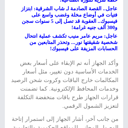
خطة سرية للثورة الصناعية!
عاجل.. القصة الصادمة لـ شاب الشرقية: ابتزاز
فتيات في أوضاع مخلة وغضب واسع على
فيسبوك.. العقوبة قد تصل إلى 5 سنوات سجن
و300 ألف جنيه غرامة!
عاجل: مريم عامر منيب تكشف عملية انتحال
شخصية شقيقتها نور... وتحذر المتابعين من
الحسابات المزيفة على فيسبوك!
وأكد الجهاز أنه تم الإبقاء على أسعار بعض
الخدمات الأساسية دون تغيير، مثل أسعار
المكالمات خارج الباقات وكروت شحن الرصيد
وخدمات المحافظ الإلكترونية. كما تضمنت
قرارات الجهاز طرح باقات منخفضة التكلفة
لتعزيز الشمول الرقمي.
من جانب آخر، أشار الجهاز إلى استمرار إتاحة
الوصول المجاني للمواقع الحكومية والتعليمية