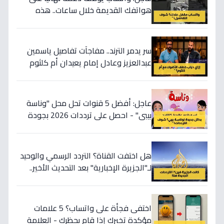
هواتفك القديمة خلال ساعات.. هذه
الأجهزة ستتوقف عن العمل ولا يمكنك
استخدام التطبيق!
سر يدمر الترند.. مفاجآت تفاصيل ياسمين
عبدالعزيز وعادل إمام يعيدان أم كلثوم
حية أمام الجمهور ودياب ينتزع المايك في
لحظة تاريخية!
عاجل: أفضل 5 قنوات تحل محل "وناسة
بيبي" - احصل على ترددات 2026 بجودة
HD الآن!
هل اختفت القناة؟ التردد الرسمي والوحيد
لـ"الجزيرة الإخبارية" بعد التحديث الأخير..
خطوات بسيطة لإعادتها على نايل سات
وعرب سات!
اختفى فجأة على واتساب؟ 5 علامات
مؤكدة تخبرك إذا قام بحظرك - العلامة