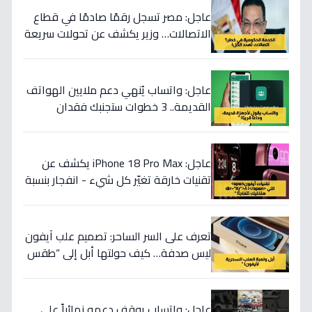
عاجل: مصر تسجل رقمًا صادمًا في قطاع
الاتصالات… وزير يكشف عن تحولات سريعة
تهدد كافة الخدمات الحكومية والأعمال!
عاجل: واتساب يُنهي دعم ملايين الهواتف
القديمة.. 3 خطوات ستجنبك فقدان
محادثاتك الثمينة قبل 8 سبتمبر 2026!
عاجل: iPhone 18 Pro Max يكشف عن
تقنيات خارقة تغيّر كل شيء - انفجار بنسبة
500% في الأداء!
تعرف على السر الساحر: تصميم علب آيفون
ليس صدفة… كيف حولتها أبل إلى “طقس
مقدس” يرفع حماسك 300% قبل استخدام
الهاتف!
عاجل: واتساب يوقف دعمه نهائياً على