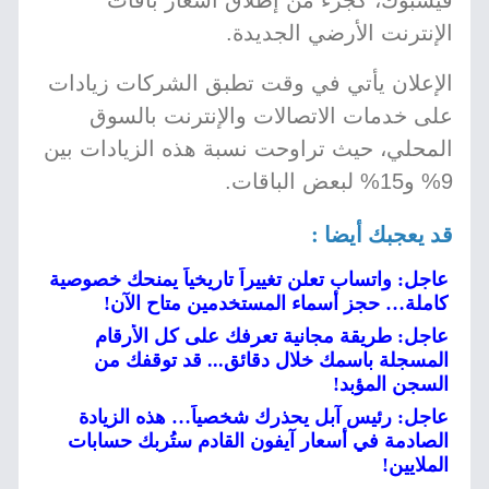
فيسبوك، كجزء من إطلاق أسعار باقات
الإنترنت الأرضي الجديدة.
الإعلان يأتي في وقت تطبق الشركات زيادات
على خدمات الاتصالات والإنترنت بالسوق
المحلي، حيث تراوحت نسبة هذه الزيادات بين
9% و15% لبعض الباقات.
قد يعجبك أيضا :
عاجل: واتساب تعلن تغييراً تاريخياً يمنحك خصوصية
كاملة… حجز أسماء المستخدمين متاح الآن!
عاجل: طريقة مجانية تعرفك على كل الأرقام
المسجلة باسمك خلال دقائق... قد توقفك من
السجن المؤبد!
عاجل: رئيس آبل يحذرك شخصياً… هذه الزيادة
الصادمة في أسعار آيفون القادم ستُربك حسابات
الملايين!