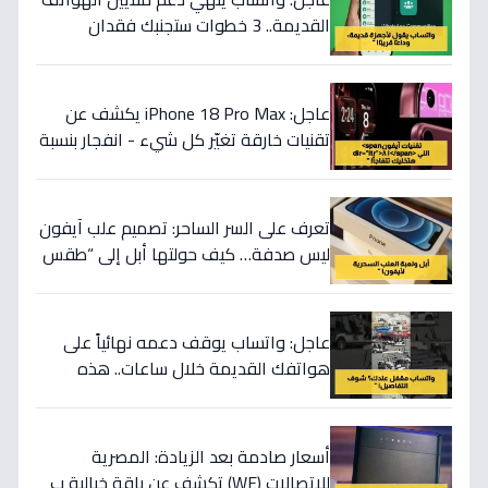
القديمة.. 3 خطوات ستجنبك فقدان
محادثاتك الثمينة قبل 8 سبتمبر 2026!
عاجل: iPhone 18 Pro Max يكشف عن
تقنيات خارقة تغيّر كل شيء - انفجار بنسبة
500% في الأداء!
تعرف على السر الساحر: تصميم علب آيفون
ليس صدفة… كيف حولتها أبل إلى “طقس
مقدس” يرفع حماسك 300% قبل استخدام
الهاتف!
عاجل: واتساب يوقف دعمه نهائياً على
هواتفك القديمة خلال ساعات.. هذه
الأجهزة ستتوقف عن العمل ولا يمكنك
استخدام التطبيق!
أسعار صادمة بعد الزيادة: المصرية
للاتصالات (WE) تكشف عن باقة خيالية ب