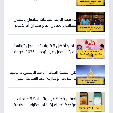
50 جيجابايت بسعر التراب - تفاصيل لن
تخطر على بالك!
سر يدمر الترند.. مفاجآت تفاصيل ياسمين
عبدالعزيز وعادل إمام يعيدان أم كلثوم
حية أمام الجمهور ودياب ينتزع المايك في
لحظة تاريخية!
عاجل: أفضل 5 قنوات تحل محل "وناسة
بيبي" - احصل على ترددات 2026 بجودة
HD الآن!
هل اختفت القناة؟ التردد الرسمي والوحيد
لـ"الجزيرة الإخبارية" بعد التحديث الأخير..
خطوات بسيطة لإعادتها على نايل سات
وعرب سات!
اختفى فجأة على واتساب؟ 5 علامات
مؤكدة تخبرك إذا قام بحظرك - العلامة
الثالثة صادمة!