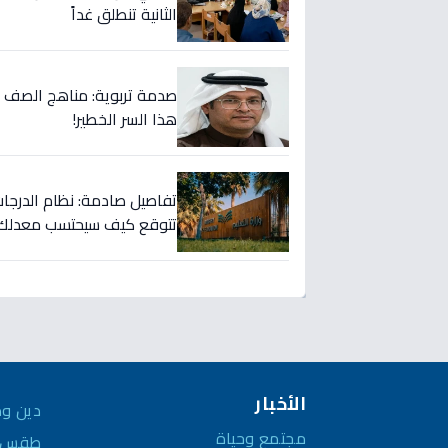
الثانية تنطلق غداً
صدمة تربوية: مناهج الصف ال
هذا السر الخطير!
تفاصيل صادمة: نظام الدرجات 
تتوقع كيف سيحتسب معدلك!
الأخبار
دين وم
مجتمع وحياة
طقس و