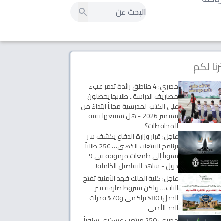
رنا لكم
حصري: 4 مناطق رائدة تدمر عبء
مصاريف الدراسة.. طلابها يحصلون
على الكتب المدرسية مجاناً ابتداءً من
سبتمبر 2026 - هل ستتبعها بقية
المحافظات؟
عاجل: قرار وزارة الدفاع يكشف سر
برنامج الابتعاث الذهبي… 250 طالباً
سنوياً إلى جامعات مرموقة في 9
دول - شاهد التفاصيل الكاملة!
عاجل: كلية الملك فهد الأمنية تفتح
الباب… ولكن بشروط صارمة تثير
الجدل! 80% تراكمي و70% قدرات
الحد الأدنى
حصري: 250 مبتعث عسكري سنوياً..