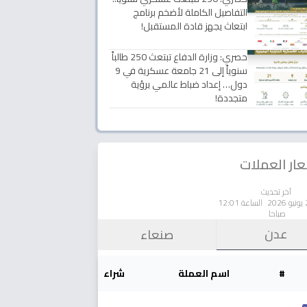
التفاصيل الكاملة لأضخم برنامج
ابتعاث يجهز قادة المستقبل!
حصري: وزارة الدفاع تبتعث 250 طالباً
سنوياً إلى 21 جامعة عسكرية في 9
دول… إعداد ضباط عالمي برؤية
متجددة!
ار العملات
آخر تحديث
الساعة 12:01
صباحا
عدن
صنعاء
#
اسم العملة
شراء