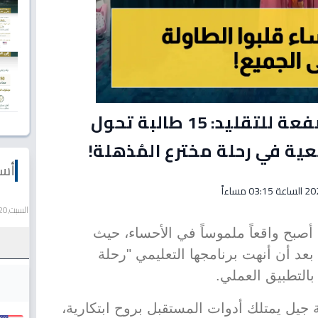
فاب لاب الأحساء تطلق صفعة للتقليد: 15 طالبة تحول
عية في رحلة مخترع المُذهلة!
أسع
السبت,20 يونيو 2026
أصبح واقعاً ملموساً في الأحساء، حيث
لبة موهوبة بعد أن أنهت برنامجها التعليمي "رحلة
بالتطبيق العملي.
 جيل يمتلك أدوات المستقبل بروح ابتكارية،