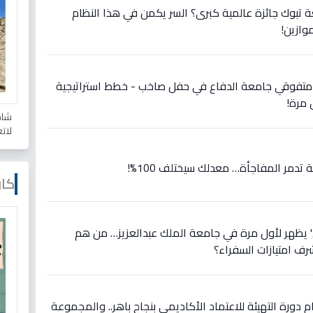
بوك جائزة عالمية كبرى؟ السر يكمن في هذا النظام
وازين!
رّم متفوقي جامعة الدفاع في حفل صاخب - خطط استراتيجية
 مرة!
شاه
لات
 تدمر المفاجأة… معدلك سيختلف 100%!
كار
' يظهر لأول مرة في جامعة الملك عبدالعزيز… من هم
رف امتيازات السفراء؟
دورة التهيئة للاعتماد الأكاديمي بنجاح باهر.. والمجموعة