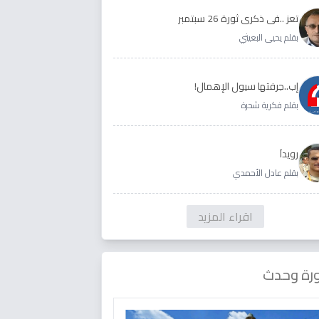
تعز ..في ذكرى ثورة 26 سبتمبر
بقلم يحيى البعيثي
إب..جرفتها سيول الإهمال!
بقلم فكرية شحرة
رويداَ
بقلم عادل الأحمدي
اقراء المزيد
رة وحدث