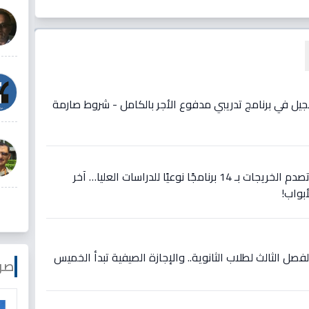
يل في برنامج تدريبي مدفوع الأجر بالكامل - شروط صارمة
حصري: جامعة الأميرة نورة تصدم الخريجات بـ 14 برنامجًا نوعيًا للدراسات العليا… آخر
بواب!
فصل الثالث لطلاب الثانوية.. والإجازة الصيفية تبدأ الخميس
صو