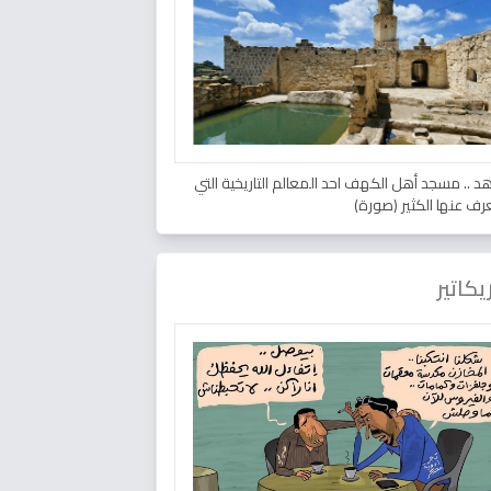
د .. مسجد أهل الكهف احد المعالم التاريخية التي
عرف عنها الكثير (صورة)
يكاتير