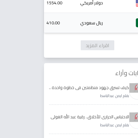
دولار أمريكي
1554.00
ريال سعودي
410.00
اقراء المزيد
بات وآراء
كيف تسرق جهود منظمتين في خطوة واحدة ..
الأجابة لدى رقية عبد الله الغولي وغدير طيره
بقلم ايمن عبدالباسط
الاحتباس الحراري للأخلاق.. رقية عبد الله الغولي
وغدير طيره نموذجا
بقلم ايمن عبدالباسط