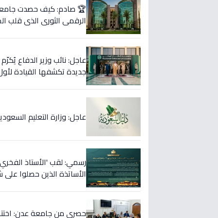
🏆 صادم: كيف حصدت جامعة ت
الرقمي الثوري الذي قلب الم
عاجل: نائب وزير الدفاع يُك
جديدة تكشفها القيادة لأول
عاجل: وزارة التعليم السعودية
رسمي: لقب 'الأستاذ الفخري
الأساتذة الذين حصلوا على ش
حصري من جامعة عدن: اختتام 