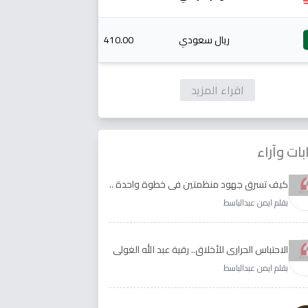
ريال سعودي
410.00
اقراء المزيد
بات وآراء
كيف تسرق جهود منظمتين في خطوة واحدة ..
الأجابة لدى رقية عبد الله الغولي وغدير طيره
بقلم ايمن عبدالباسط
الاحتباس الحراري للأخلاق.. رقية عبد الله الغولي
وغدير طيره نموذجا
بقلم ايمن عبدالباسط