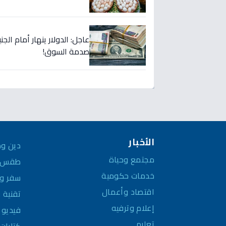
عاجل: الدولار ينهار أمام ا
صدمة السوق!
الأخبار
دين وم
مجتمع وحياة
طقس و
خدمات حكومية
سفر وم
اقتصاد وأعمال
تقنية 
إعلام وترفيه
فيديو
تعليم