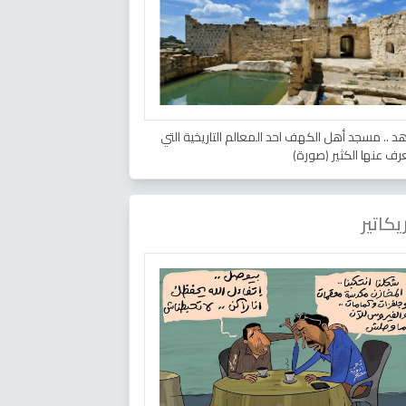
د .. مسجد أهل الكهف احد المعالم التاريخية التي
عرف عنها الكثير (صورة)
يكاتير