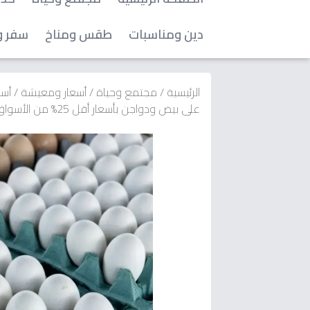
دين ومناسبات
طقس ومناخ
سفر و
الرئيسية
/
مجتمع وحياة
/
أسعار ومعيشة
/
أسع
على بيض ودواجن بأسعار أقل 25% من الأسواق… 5 منافذ متحركة تضرب مناطق الاحتياج!