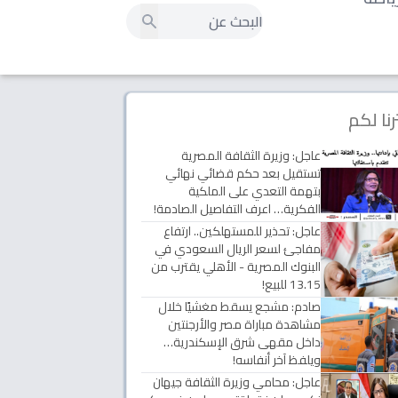
رنا لكم
عاجل: وزيرة الثقافة المصرية
تستقيل بعد حكم قضائي نهائي
بتهمة التعدي على الملكية
الفكرية… اعرف التفاصيل الصادمة!
عاجل: تحذير للمستهلكين.. ارتفاع
مفاجئ لسعر الريال السعودي في
البنوك المصرية - الأهلي يقترب من
13.15 للبيع!
صادم: مشجع يسقط مغشيًا خلال
مشاهدة مباراة مصر والأرجنتين
داخل مقهى شرق الإسكندرية…
ويلفظ آخر أنفاسه!
عاجل: محامي وزيرة الثقافة جيهان