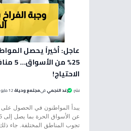
عاجل: أخيراً يحصل الموا
25% من 
الاحتياج!
نشر:
رغد النجمي
في
مجتمع وحياة
12 مايو 2026 الساعة 12:45 مساءاً
يبدأ المواطنون في الحصول على ب
تجوب المناطق المختلفة. جاء ذل