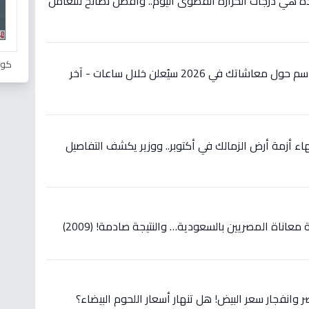
هذه هي درجات الحرارة القصوى اليوم.. وأفضل نصائح للتعامل
كور
قبل أيام من الصرف.. قرار حاسم حول معاشاتك في 2026 سيُعلن خلال ساعات - آخر
هاء أزمة أرض الزمالك في أكتوبر.. ووزير يكشف التفاصيل
اناة المصريين بالسعودية… والنتيجة صادمة! (2009)
وانفجار سعر البيض! هل تنهار أسعار اللحوم البيضاء؟