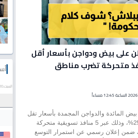
طن على بيض ودواجن بأسعار أقل
الأسواق… 5 منافذ متحركة تضرب مناطق
أسع
السبت,20 يونيو 2026
يض المائدة والدواجن المجمدة بأسعار تقل
عن الأسواق الحرة بما يصل إلى 25%، وذلك عبر 5 منافذ تسويقية متحركة
ك ضمن إعلان رسمي عن استمرار التوسع