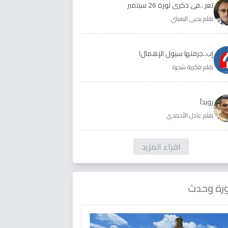
تعز ..في ذكرى ثورة 26 سبتمبر
بقلم يحيى البعيثي
إب..جرفتها سيول الإهمال!
بقلم فكرية شحرة
رويداَ
بقلم عادل الأحمدي
اقراء المزيد
رة وحدث