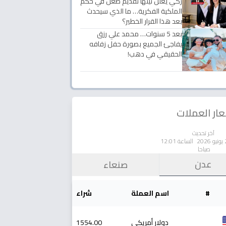
زكي يعلن نيتها تقديم طعن في حكم
الملكية الفكرية… ما الذي سيحدث
بعد هذا القرار الخطير؟
بعد 5 سنوات… محمد علي رزق
يفاجئ الجميع بصورة حفل زفافه
الحقيقي في دهب!
ار العملات
آخر تحديث
الساعة 12:01
صباحا
عدن
صنعاء
#
اسم العملة
شراء
دولار أمريكي
1554.00