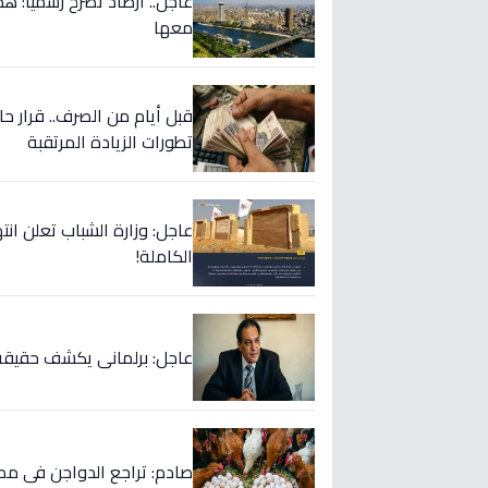
عاجل.. أرصاد تُصرح رسمياً: 
معها
تطورات الزيادة المرتقبة
عاجل: وزارة الشباب تعلن انت
الكاملة!
عاجل: برلماني يكشف حقيقة مع
صادم: تراجع الدواجن في مصر 