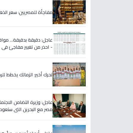
مفاجأة للمصريين: سعر الذهب ينخفض بقوة
عاجل: دقيقة بدقيقة… مواقي
- احذر من تغيير مفاجئ في ت
تحرك أخير: الزمالك يخطط لل
عاجل: وزيرة التضامن الاجتم
مصر مع البحرين التي ستعود 