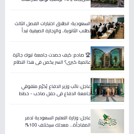
العليا… آخر فرصة للتسجيل قبل إغلاق
الأبواب!
السعودية: انطلاق اختبارات الفصل الثالث
لطلاب الثانوية.. والإجازة الصيفية تبدأ
الخميس
🏆 صادم: كيف حصدت جامعة تبوك جائزة
عالمية كبرى؟ السر يكمن في هذا النظام
الرقمي الثوري الذي قلب الموازين!
عاجل: نائب وزير الدفاع يُكرّم متفوقي
جامعة الدفاع في حفل صاخب - خطط
استراتيجية جديدة تكشفها القيادة لأول
مرة!
عاجل: وزارة التعليم السعودية تدمر
المفاجأة… معدلك سيختلف 100%!