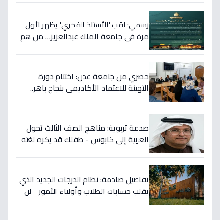
رسمي: لقب 'الأستاذ الفخري' يظهر لأول
مرة في جامعة الملك عبدالعزيز… من هم
الأساتذة الذين حصلوا على شرف امتيازات
السفراء؟
حصري من جامعة عدن: اختتام دورة
التهيئة للاعتماد الأكاديمي بنجاح باهر..
والمجموعة الثانية تنطلق غداً
صدمة تربوية: مناهج الصف الثالث تحول
العربية إلى كابوس - طفلك قد يكره لغته
بسبب هذا السر الخطير!
تفاصيل صادمة: نظام الدرجات الجديد الذي
يقلب حسابات الطلاب وأولياء الأمور - لن
تتوقع كيف سيحتسب معدلك!