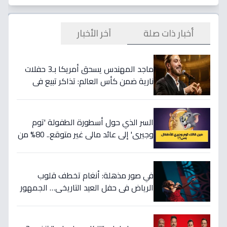
أخبار ذات صلة
آخر الأخبار
ماجد المهندس يسحق أمريكا بـ3 حفلات
نارية ضمن كأس العالم: تذاكر تبيع في
ثواني!
السر الذي حول أسطورة الطفولة 'توم
وجيري' إلى عائد مالي غير متوقع.. 80% من
أطفال اليوم يترقبونه ويهب أسرتك 300
ريال شهرياً وهدوءاً بنسبة 40%.
في صور مذهلة: أنغام تخطف قلوب
الرياض في حفل العيد التاريخي… الجمهور
يردد 'سيدي وصالك' بعد 25 عاماً!