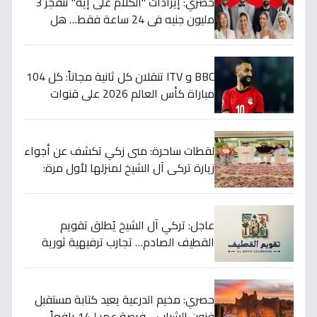
حصري: إيرادات "الكلام على إيه" تنفجر 3
مليون جنيه في 24 ساعة فقط… هل
يحقق رقمًا تاريخيًا في العيد؟
BBC و ITV تنقلان كل ثانية مجاناً: كل 104
مباراة كأس العالم 2026 على قنوات
إنجلترا... تعرف على مواعيد المباريات الأهم
الآن!
لقطات ساحرة: منى زكي تكشف عن أجواء
زيارة تركي آل الشيخ لمنزلها لأول مرة:
شرفتنا نورتنا
عاجل: تركي آل الشيخ يُطلق تقويم
القطيف الصادم… تجارب ترفيهية ثورية
تدمج الرياضة والتراث!
حصري: مخيم الدرعية يعيد كتابة مستقبل
فنون الشباب… فرصة عمر لـ14 يافعاً