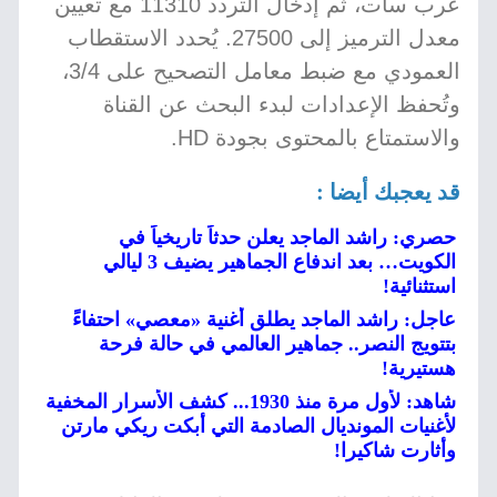
عرب سات، ثم إدخال التردد 11310 مع تعيين
معدل الترميز إلى 27500. يُحدد الاستقطاب
العمودي مع ضبط معامل التصحيح على 3/4،
وتُحفظ الإعدادات لبدء البحث عن القناة
والاستمتاع بالمحتوى بجودة HD.
قد يعجبك أيضا :
حصري: راشد الماجد يعلن حدثاً تاريخياً في
الكويت… بعد اندفاع الجماهير يضيف 3 ليالي
استثنائية!
عاجل: راشد الماجد يطلق أغنية «معصي» احتفاءً
بتتويج النصر.. جماهير العالمي في حالة فرحة
هستيرية!
شاهد: لأول مرة منذ 1930... كشف الأسرار المخفية
لأغنيات المونديال الصادمة التي أبكت ريكي مارتن
وأثارت شاكيرا!