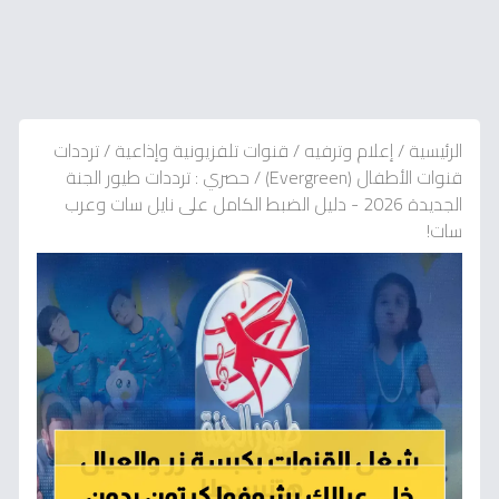
الرئيسية
/
إعلام وترفيه
/
قنوات تلفزيونية وإذاعية
/
ترددات
قنوات الأطفال (Evergreen)
/
حصري : ترددات طيور الجنة
الجديدة 2026 - دليل الضبط الكامل على نايل سات وعرب
سات!