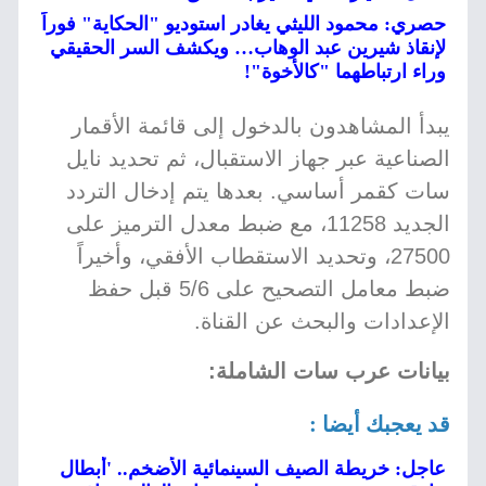
حصري: محمود الليثي يغادر استوديو "الحكاية" فوراً
لإنقاذ شيرين عبد الوهاب… ويكشف السر الحقيقي
وراء ارتباطهما "كالأخوة"!
يبدأ المشاهدون بالدخول إلى قائمة الأقمار
الصناعية عبر جهاز الاستقبال، ثم تحديد نايل
سات كقمر أساسي. بعدها يتم إدخال التردد
الجديد 11258، مع ضبط معدل الترميز على
27500، وتحديد الاستقطاب الأفقي، وأخيراً
ضبط معامل التصحيح على 5/6 قبل حفظ
الإعدادات والبحث عن القناة.
بيانات عرب سات الشاملة:
قد يعجبك أيضا :
عاجل: خريطة الصيف السينمائية الأضخم.. 'أبطال