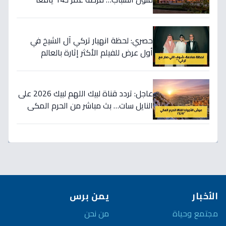
لاحتضان الثورة الرقمية!
حصري: لحظة انهيار تركي آل الشيخ في
أول عرض للفيلم الأكثر إثارة بالعالم
العربي… شاهد ما حدث داخل القاهرة!
عاجل: تردد قناة لبيك اللهم لبيك 2026 على
النايل سات… بث مباشر من الحرم المكي
24 ساعة لنقل أجواء الحج والتكبيرات في
منازلكم!
الأخبار
يمن برس
مجتمع وحياة
من نحن