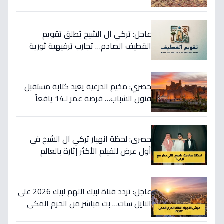
شرفتنا نورتنا
عاجل: تركي آل الشيخ يُطلق تقويم
القطيف الصادم… تجارب ترفيهية ثورية
تدمج الرياضة والتراث!
حصري: مخيم الدرعية يعيد كتابة مستقبل
فنون الشباب… فرصة عمر لـ14 يافعاً
لاحتضان الثورة الرقمية!
حصري: لحظة انهيار تركي آل الشيخ في
أول عرض للفيلم الأكثر إثارة بالعالم
العربي… شاهد ما حدث داخل القاهرة!
عاجل: تردد قناة لبيك اللهم لبيك 2026 على
النايل سات… بث مباشر من الحرم المكي
24 ساعة لنقل أجواء الحج والتكبيرات في