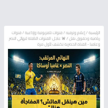
الرئيسية
/
إعلام وترفيه
/
قنوات تلفزيونية وإذاعية
/
قنوات
رياضية وحقوق نقل
/
🚨 عاجل: القنوات الناقلة لنهائي النصر
وغامبا - القناة الحصرية تكشف لأول مرة