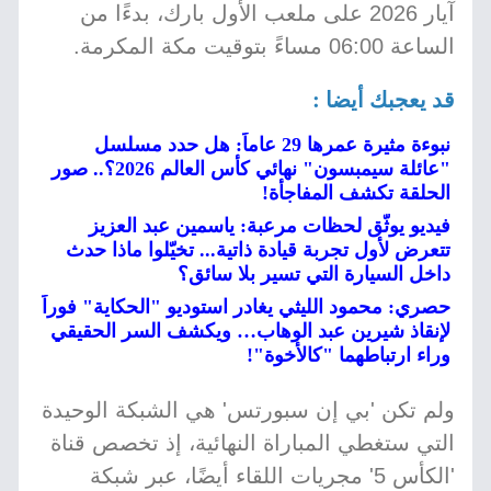
آيار 2026 على ملعب الأول بارك، بدءًا من
الساعة 06:00 مساءً بتوقيت مكة المكرمة.
قد يعجبك أيضا :
نبوءة مثيرة عمرها 29 عاماً: هل حدد مسلسل
"عائلة سيمبسون" نهائي كأس العالم 2026؟.. صور
الحلقة تكشف المفاجأة!
فيديو يوثّق لحظات مرعبة: ياسمين عبد العزيز
تتعرض لأول تجربة قيادة ذاتية... تخيّلوا ماذا حدث
داخل السيارة التي تسير بلا سائق؟
حصري: محمود الليثي يغادر استوديو "الحكاية" فوراً
لإنقاذ شيرين عبد الوهاب… ويكشف السر الحقيقي
وراء ارتباطهما "كالأخوة"!
ولم تكن 'بي إن سبورتس' هي الشبكة الوحيدة
التي ستغطي المباراة النهائية، إذ تخصص قناة
'الكأس 5' مجريات اللقاء أيضًا، عبر شبكة