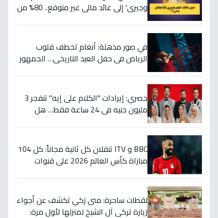
وجيري' إلى عائد مالي غير متوقع.. 80% من
أطفال اليوم يترقبونه ويهب أسرتك 300
ريال شهرياً وهدوءاً بنسبة 40%.
في صور مذهلة: أنغام تخطف قلوب
الرياض في حفل العيد التاريخي… الجمهور
يردد 'سيدي وصالك' بعد 25 عاماً!
حصري: إيرادات "الكلام على إيه" تنفجر 3
مليون جنيه في 24 ساعة فقط… هل
يحقق رقمًا تاريخيًا في العيد؟
BBC و ITV تنقلان كل ثانية مجاناً: كل 104
مباراة كأس العالم 2026 على قنوات
إنجلترا... تعرف على مواعيد المباريات الأهم
الآن!
لقطات ساحرة: منى زكي تكشف عن أجواء
زيارة تركي آل الشيخ لمنزلها لأول مرة: