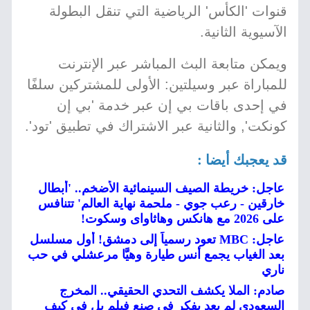
قنوات 'الكأس' الرياضية التي تنقل البطولة
الآسيوية الثانية.
ويمكن متابعة البث المباشر عبر الإنترنت
للمباراة عبر وسيلتين: الأولى للمشتركين سلفًا
في إحدى باقات بي إن عبر خدمة 'بي إن
كونكت', والثانية عبر الاشتراك في تطبيق 'تود'.
قد يعجبك أيضا :
عاجل: خريطة الصيف السينمائية الأضخم.. 'أبطال
خارقين - رعب جوي - ملحمة نهاية العالم' تتنافس
على 2026 مع هانكس وهاثاواى وسكوت!
عاجل: MBC تعود رسمياً إلى دمشق! أول مسلسل
بعد الغياب يجمع أنس طيارة وهيَّا مرعشلي في حب
ناري
صادم: الملا يكشف التحدي الحقيقي.. المخرج
السعودي لم يعد يفكر في صنع فيلم بل في كيف