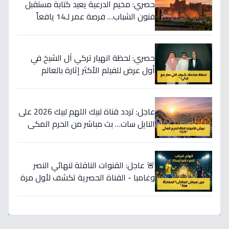
حصري: مخيم الدرعية يعيد كتابة مستقبل
فنون الشباب… فرصة عمر لـ14 يافعاً
لاحتضان الثورة الرقمية!
حصري: لحظة انهيار تركي آل الشيخ في
أول عرض للفيلم الأكثر إثارة بالعالم
العربي… شاهد ما حدث داخل القاهرة!
عاجل: تردد قناة لبيك اللهم لبيك 2026 على
النايل سات… بث مباشر من الحرم المكي
24 ساعة لنقل أجواء الحج والتكبيرات في
منازلكم!
🚨 عاجل: القنوات الناقلة لنهائي النصر
وغامبا - القناة الحصرية تكشف لأول مرة