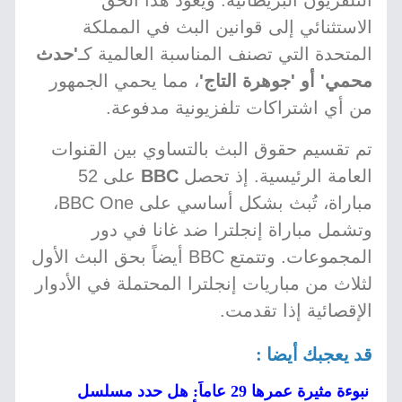
التلفزيون البريطانية. ويعود هذا الحق
الاستثنائي إلى قوانين البث في المملكة
المتحدة التي تصنف المناسبة العالمية كـ
'حدث
محمي' أو 'جوهرة التاج'
، مما يحمي الجمهور
من أي اشتراكات تلفزيونية مدفوعة.
تم تقسيم حقوق البث بالتساوي بين القنوات
العامة الرئيسية. إذ تحصل
BBC
على 52
مباراة، تُبث بشكل أساسي على BBC One،
وتشمل مباراة إنجلترا ضد غانا في دور
المجموعات. وتتمتع BBC أيضاً بحق البث الأول
لثلاث من مباريات إنجلترا المحتملة في الأدوار
الإقصائية إذا تقدمت.
قد يعجبك أيضا :
نبوءة مثيرة عمرها 29 عاماً: هل حدد مسلسل