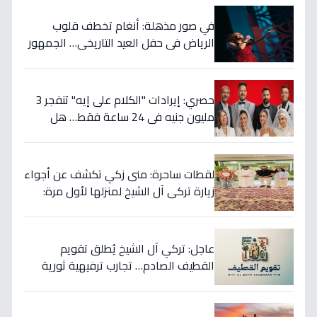
ريال شهرياً وهدوءاً بنسبة 40%.
في صور مذهلة: أنغام تخطف قلوب
الرياض في حفل العيد التاريخي… الجمهور
يردد 'سيدي وصالك' بعد 25 عاماً!
حصري: إيرادات "الكلام على إيه" تنفجر 3
مليون جنيه في 24 ساعة فقط… هل
يحقق رقمًا تاريخيًا في العيد؟
لقطات ساحرة: منى زكي تكشف عن أجواء
زيارة تركي آل الشيخ لمنزلها لأول مرة:
شرفتنا نورتنا
عاجل: تركي آل الشيخ يُطلق تقويم
القطيف الصادم… تجارب ترفيهية ثورية
تدمج الرياضة والتراث!