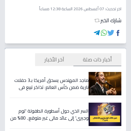
اخر تحديث:
07 أغسطس 2026 الساعة 12:38 مساءاً
شارك الخبر
أخبار ذات صلة
آخر الأخبار
ماجد المهندس يسحق أمريكا بـ3 حفلات
نارية ضمن كأس العالم: تذاكر تبيع في
ثواني!
السر الذي حول أسطورة الطفولة 'توم
وجيري' إلى عائد مالي غير متوقع.. 80% من
أطفال اليوم يترقبونه ويهب أسرتك 300