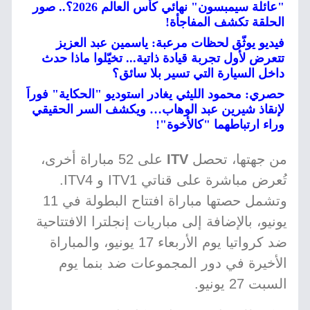
"عائلة سيمبسون" نهائي كأس العالم 2026؟.. صور
الحلقة تكشف المفاجأة!
فيديو يوثّق لحظات مرعبة: ياسمين عبد العزيز
تتعرض لأول تجربة قيادة ذاتية... تخيّلوا ماذا حدث
داخل السيارة التي تسير بلا سائق؟
حصري: محمود الليثي يغادر استوديو "الحكاية" فوراً
لإنقاذ شيرين عبد الوهاب… ويكشف السر الحقيقي
وراء ارتباطهما "كالأخوة"!
من جهتها، تحصل
ITV
على 52 مباراة أخرى،
تُعرض مباشرة على قناتي ITV1 و ITV4.
وتشمل حصتها مباراة افتتاح البطولة في 11
يونيو، بالإضافة إلى مباريات إنجلترا الافتتاحية
ضد كرواتيا يوم الأربعاء 17 يونيو، والمباراة
الأخيرة في دور المجموعات ضد بنما يوم
السبت 27 يونيو.