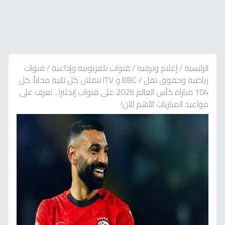
الرئيسية
/
إعلام وترفيه
/
قنوات تلفزيونية وإذاعية
/
قنوات
رياضية وحقوق نقل
/
BBC و ITV تنقلان كل ثانية مجاناً: كل
104 مباراة كأس العالم 2026 على قنوات إنجلترا... تعرف على
مواعيد المباريات الأهم الآن!