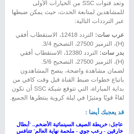
وتعد قنوات SSC من الخيارات الأولى
للمشاهدين لمتابعة الحدث، حيث يمكن ضبطها
عبر الترددات التالية:
عرب سات:
التردد 12418، الاستقطاب أفقي
(H)، الترميز 27500، التصحيح 3/4.
بدر سات:
التردد 12380، الاستقطاب أفقي
(H)، الترميز 27500، التصحيح 5/6.
لضمان مشاهدة واضحة، ينصح المشاهدون
باتباع خطوات ضبط القناة قبل وقت كافي من
بداية المباراة، التي تتوقع شبكة SSC أن تكون
لقاءً قويًا ومثيرًا في ليلة كروية ينتظرها الجميع.
قد يعجبك أيضا :
عاجل: خريطة الصيف السينمائية الأضخم.. 'أبطال
خارقين - رعب جوي - ملحمة نهاية العالم' تتنافس