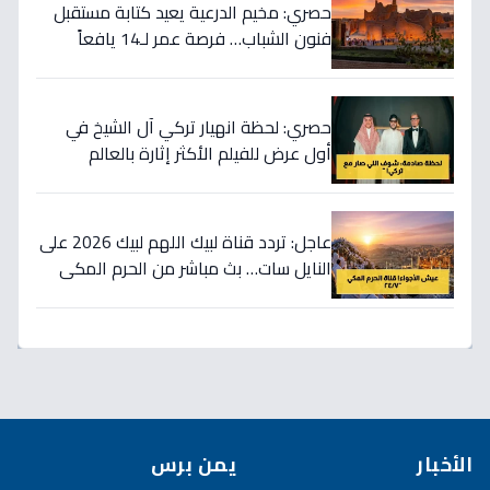
حصري: مخيم الدرعية يعيد كتابة مستقبل
فنون الشباب… فرصة عمر لـ14 يافعاً
لاحتضان الثورة الرقمية!
حصري: لحظة انهيار تركي آل الشيخ في
أول عرض للفيلم الأكثر إثارة بالعالم
العربي… شاهد ما حدث داخل القاهرة!
عاجل: تردد قناة لبيك اللهم لبيك 2026 على
النايل سات… بث مباشر من الحرم المكي
24 ساعة لنقل أجواء الحج والتكبيرات في
منازلكم!
الأخبار
يمن برس