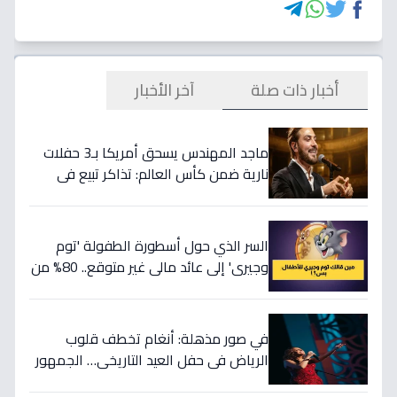
أخبار ذات صلة
آخر الأخبار
ماجد المهندس يسحق أمريكا بـ3 حفلات
نارية ضمن كأس العالم: تذاكر تبيع في
ثواني!
السر الذي حول أسطورة الطفولة 'توم
وجيري' إلى عائد مالي غير متوقع.. 80% من
أطفال اليوم يترقبونه ويهب أسرتك 300
ريال شهرياً وهدوءاً بنسبة 40%.
في صور مذهلة: أنغام تخطف قلوب
الرياض في حفل العيد التاريخي… الجمهور
يردد 'سيدي وصالك' بعد 25 عاماً!