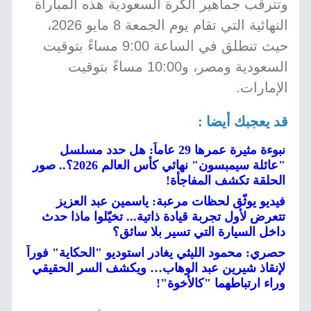
وتترقب جماهير الكرة السعودية هذه المباراة
النهائية التي تقام يوم الجمعة 8 مايو 2026،
حيث تنطلق في الساعة 9:00 مساءً بتوقيت
السعودية ومصر، و10:00 مساءً بتوقيت
الإمارات.
قد يعجبك أيضا :
نبوءة مثيرة عمرها 29 عاماً: هل حدد مسلسل
"عائلة سيمبسون" نهائي كأس العالم 2026؟.. صور
الحلقة تكشف المفاجأة!
فيديو يوثّق لحظات مرعبة: ياسمين عبد العزيز
تتعرض لأول تجربة قيادة ذاتية... تخيّلوا ماذا حدث
داخل السيارة التي تسير بلا سائق؟
حصري: محمود الليثي يغادر استوديو "الحكاية" فوراً
لإنقاذ شيرين عبد الوهاب… ويكشف السر الحقيقي
وراء ارتباطهما "كالأخوة"!