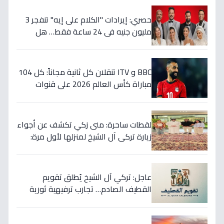
حصري: إيرادات "الكلام على إيه" تنفجر 3
مليون جنيه في 24 ساعة فقط… هل
يحقق رقمًا تاريخيًا في العيد؟
BBC و ITV تنقلان كل ثانية مجاناً: كل 104
مباراة كأس العالم 2026 على قنوات
إنجلترا... تعرف على مواعيد المباريات الأهم
الآن!
لقطات ساحرة: منى زكي تكشف عن أجواء
زيارة تركي آل الشيخ لمنزلها لأول مرة:
شرفتنا نورتنا
عاجل: تركي آل الشيخ يُطلق تقويم
القطيف الصادم… تجارب ترفيهية ثورية
تدمج الرياضة والتراث!