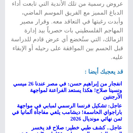
عروض رسمية من تلك الأندية التي تابعت أداء
الدباغ المميز مع الفريق الموسم الماضي،
وأبدت رغبتها في التعاقد معه. وقرار مصير
المهاجم الفلسطيني بات حصرياً بيد إدارة
الزمالك، التي ستُخضع أي عرض قادم للدراسة
قبل الحسم بين الموافقة على رحيله أو الإبقاء
عليه.
قد يعجبك أيضا :
انفجار من إبراهيم حسن: في مصر عندنا 26 ميسي
ونسينا صلاح! هكذا يستعد الفراعنة لمواجهة
الأرجنتين
عاجل: تشكيل فرنسا الرسمي لمبابي في مواجهة
باراجواي الحاسمة! ديشامب يلغي مفاجأة ألمانيا في
ثمن نهائي مونديال 2026
عاجل.. كشف طبي خطير: صلاح قد يخسر