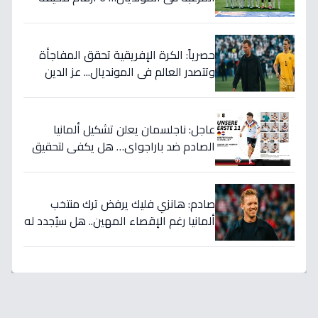
تهدد أحلام الفراعنة!
حصرياً: الكرة الإفريقية تحقق المفاجأة
وتتصدر العالم في المونديال... عز الدين
الكلاوي يكشف الأرقام الصادمة التي
أرعبت أوروبا!
عاجل: ناجلسمان يعلن تشكيل ألمانيا
الصادم ضد باراجواي… هل يكفي لتحقيق
حلم المونديال؟
صادم: هانزي فليك يرفض ترك منتخب
ألمانيا رغم الإقصاء المهين.. هل سيُجدد له
الاتحاد بعد كارثة كأس العالم؟