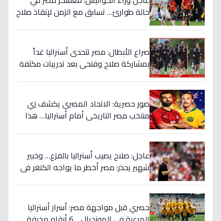
عاجل وراء الكواليس: معسكر مصر في
حالة طوارئ… تسابق مع الزمن لإنقاذ صلاح
قبل المباراة الحاسمة!
صراع الأبطال: مصر تتحدى أستراليا غداً
بمشاركة صلاح وفتحي بعد تدريبات مكثفة
في أمريكا!
صور حصرية: الاتحاد المصري يكشف زي
منتخب مصر التاريخي أمام أستراليا… هذا
السر الذي سيغير نتيجة المباراة!
عاجل: صلاح يصيب أستراليا بالفزع… وخبير
شهير يحذر: مصر أخطر ما يواجه الكنغر في
المونديال - التفاصيل الصادمة!
حصري قبل مواجهة مصر: أسرار أستراليا
المرعبة في المونديال… 6 أرقام مخيفة