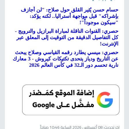
حسام حسن يُثير القلق حول صلاح: "لن أجازف
بإشراكه" قبل مواجهة أستراليا.. لكنه يؤكد:
"سيكون موجوداً"!
حصري: القنوات الناقلة لمباراة البرازيل والنرويج -
كل التفاصيل الدقيقة من التوقيت إلى المعلق عبر
الإنترنت!
حصري: ميسي يطارد رقمه القياسي وصلاح يبحث
عن التاريخ ودياز يتحدى تكتيكات كيروش - 3 معارك
نارية تحسم دور الـ32 في كأس العالم 2026
اخر تحديث:
08 أغسطس 2026 الساعة 10:46 صباحاً