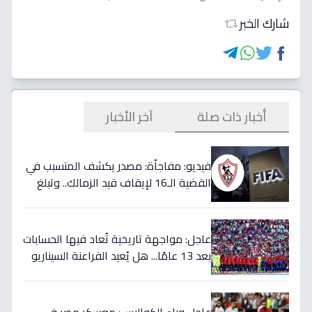
شارك الخبر
أخبار ذات صلة
آخر الأخبار
فيديو: مفاجأة: مصدر يكشف المتسبب في
القضية الـ16 لإيقاف قيد الزمالك.. وتبلغ
قيمتها 500 ألف دولار
عاجل: مواجهة تاريخية تُعاد فيها الحسابات
بعد 13 عامًا... هل يُعيد الفراعنة السيناريو
التاريخي ويُفجرون المفاجأة ضد أستراليا؟