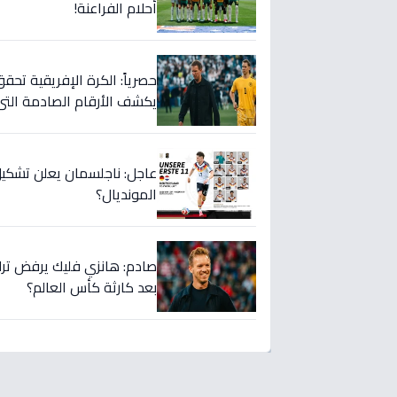
أحلام الفراعنة!
حصرياً: الكرة الإفريقية تحقق
يكشف الأرقام الصادمة التي 
عاجل: ناجلسمان يعلن تشكيل
المونديال؟
صادم: هانزي فليك يرفض ترك م
بعد كارثة كأس العالم؟