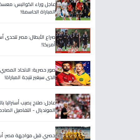
عاجل وراء الكواليس: معسكر
المباراة الحاسمة!
صراع الأبطال: مصر تتحدى أس
أمريكا!
صور حصرية: الاتحاد المصري 
الذي سيغير نتيجة المباراة!
عاجل: صلاح يصيب أستراليا با
المونديال - التفاصيل الصادم