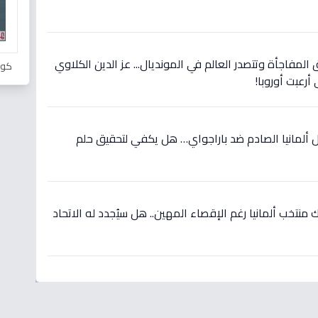
 المفاجأة وتتصدر العالم في المونديال... عز الدين الكلاوي
كور
أرعبت أوروبا!
 ألمانيا الصادم ضد باراجواي… هل يكفي لتحقيق حلم
نتخب ألمانيا رغم الإقصاء المهين.. هل سيُجدد له الاتحاد