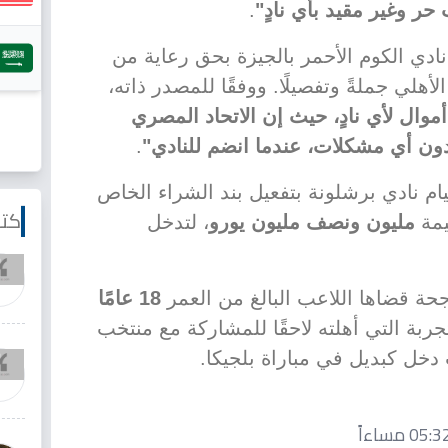
حر وغير مقيد بأي نادٍ"
.
نادي الكوم الأحمر بالجيزة بحق رعاية من
أهلي جملةً وتفصيلًا. ووفقًا للمصدر ذاته،
موال لأي نادٍ، حيث إن الاتحاد المصري
ون أي مشكلات، عندما انضم للنادي"
.
ام نادي برشلونة بتفعيل بند الشراء الخاص
كتا
يمة
مليون ونصف مليون يورو
، لتدخل
اجحة قضاها اللاعب البالغ من العمر
18 عامًا
بة التي أهلته لاحقًا للمشاركة مع منتخب
خل كبديل في مباراة بلجيكا.