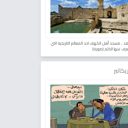
د .. مسجد أهل الكهف احد المعالم التاريخية التي
عرف عنها الكثير (صورة)
يكاتير