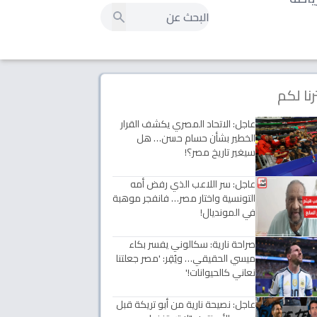
رنا لكم
عاجل: الاتحاد المصري يكشف القرار
الخطير بشأن حسام حسن… هل
سيغير تاريخ مصر؟!
عاجل: سر اللاعب الذي رفض أمه
التونسية واختار مصر… فانفجر موهبة
في المونديال!
صراحة نارية: سكالوني يفسر بكاء
ميسي الحقيقي… ويُقِر: 'مصر جعلتنا
نعاني كالحيوانات!'
عاجل: نصيحة نارية من أبو تريكة قبل