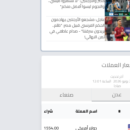
مصر والأرجنتين: "لا تستفزوا ميسي..
والنجوم ليسوا أفضل منكم"
عاجل: مشجعو الأرجنتين يهاجمون
الحكم الفرنسي قبيل مصر: "ظلم..
يريدون سرقتنا" - صدام عاطفي في
ثمن النهائي!
ار العملات
آخر تحديث
الساعة 12:01
صباحا
عدن
صنعاء
#
اسم العملة
شراء
دولار أمريكي
1554.00