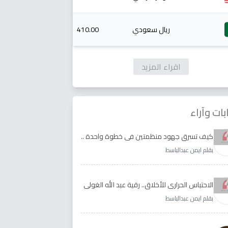
ريال سعودي
410.00
اقراء المزيد
بات وآراء
كيف تسرق جهود منظمتين في خطوة واحدة ..
الأجابة لدى رقية عبد الله الغولي وغدير طيره
بقلم ايمن عبدالباسط
الاحتباس الحراري للأخلاق.. رقية عبد الله الغولي
وغدير طيره نموذجا
بقلم ايمن عبدالباسط