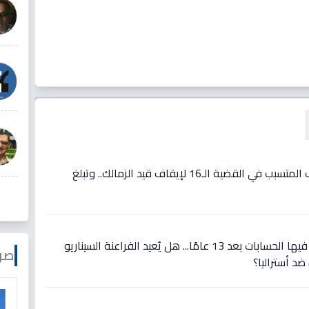
فيديو: مفاجأة: مصدر يكشف المتسبب في القضية الـ16 لإيقاف قيد الزمالك.. وتبلغ
عاجل: مواجهة تاريخية تُعاد فيها الحسابات بعد 13 عامًا... هل يُعيد الفراعنة السيناريو
صو
ضد أستراليا؟