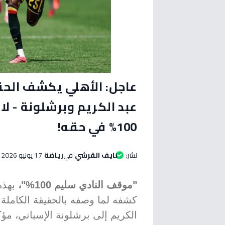
عاجل: الأهلي يكشف الح
عبد الكريم وبرشلونة - لا 
100% في حقه!
نشر:
نايف القرشي
في
رياضة
17 يونيو 2026 الساعة 12:45 صباحاً
"موقف النادي سليم 100%"،
بهذه 
كشفه لما وصفه بالحقيقة الكاملة 
الكريم إلى برشلونة الإسباني، مؤك