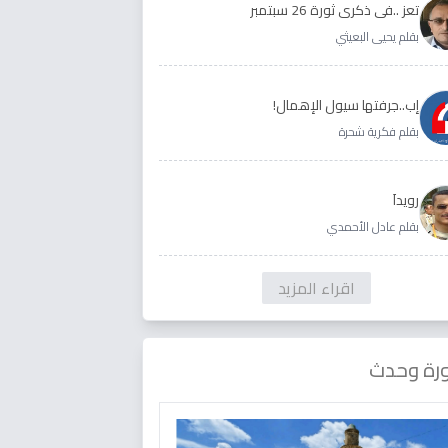
تعز ..في ذكرى ثورة 26 سبتمبر
بقلم يحيى البعيثي
إب..جرفتها سيول الإهمال!
بقلم فكرية شحرة
رويداَ
بقلم عادل الأحمدي
اقراء المزيد
رة وحدث