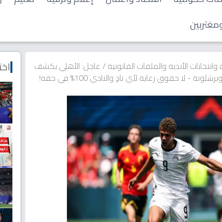
مغتربين
اخت
ة وانتخابات الأندية والملفات القانونية
/
عاجل: الأهلي يكشف
- لا حقوق رعاية لأي نادٍ والنادي 100% في حقه!