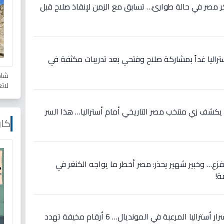
 مصر في حالة طوارئ… تسابق مع الزمن لإنقاذ صلاح قبل
تراليا غداً بمشاركة صلاح وفتحي بعد تدريبات مكثفة في
شاه
لات
يكشف زي منتخب مصر التاريخي أمام أستراليا… هذا السر
كار
لفزع… وخبير شهير يحذر: مصر أخطر ما يواجه الكنغر في
ة!
حصري قبل مواجهة مصر: أسرار أستراليا المرعبة في المونديال… 6 أرقام مخيفة تهدد