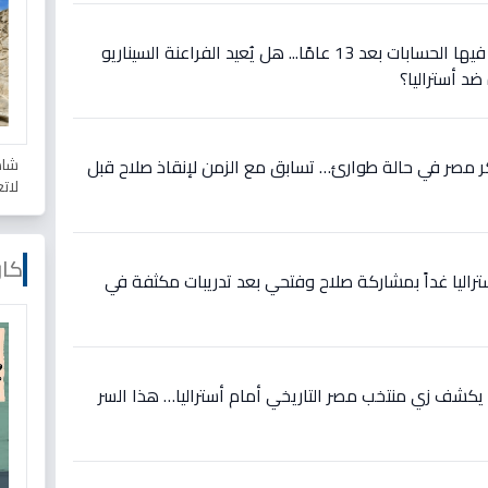
عاجل: مواجهة تاريخية تُعاد فيها الحسابات بعد 13 عامًا... هل يُعيد الفراعنة السيناريو
ضد أستراليا؟
شاه
 مصر في حالة طوارئ… تسابق مع الزمن لإنقاذ صلاح قبل
لات
كار
تراليا غداً بمشاركة صلاح وفتحي بعد تدريبات مكثفة في
يكشف زي منتخب مصر التاريخي أمام أستراليا… هذا السر