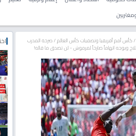
مغتربين
اخت
/
كأس أمم أفريقيا وتصفيات كأس العالم
/
صرخة المدرب
ويوجه اتهاماً صارخاً لمرموش - لن تصدق ما قاله!