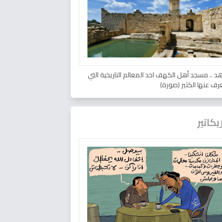
د .. مسجد أهل الكهف احد المعالم التاريخية التي
عرف عنها الكثير (صورة)
يكاتير