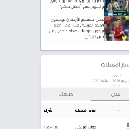
مصر والأرجنتين: "لا تستفزوا ميسي..
والنجوم ليسوا أفضل منكم"
عاجل: مشجعو الأرجنتين يهاجمون
الحكم الفرنسي قبيل مصر: "ظلم..
يريدون سرقتنا" - صدام عاطفي في
ثمن النهائي!
ار العملات
آخر تحديث
الساعة 12:01
صباحا
عدن
صنعاء
#
اسم العملة
شراء
دولار أمريكي
1554.00