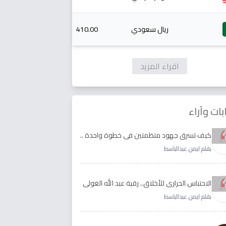
ريال سعودي
410.00
اقراء المزيد
بات وآراء
كيف تسرق جهود منظمتين في خطوة واحدة ..
الأجابة لدى رقية عبد الله الغولي وغدير طيره
بقلم ايمن عبدالباسط
الاحتباس الحراري للأخلاق.. رقية عبد الله الغولي
وغدير طيره نموذجا
بقلم ايمن عبدالباسط