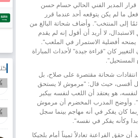
 قرار المدير الفني الحالي حسام حسن
فعل ما لم يكن يتوقعه أحد عندما قرر
مًا إلى المنتخب". وأضاف شحاتة البالغ من
ستحق الاستبدال، لا أريد أن أقول إنه لم يقدم
 يمنحه أفضلية الاستمرار في الملعب".
لتغيير كان "قراءة جيدة" لأحداث المباراة
 المستحيل".
كتا
نتقادات شحاتة مقتصرة على صلاح، بل
 أقسى، حيث قال: "مرموش لا يستحق
أنه كان يلعب لنفسه، هو يعتقد أن اللعب لنفسه بيكبر
". وأوضح المدرب المخضرم أن مرموش
ا كان يفكر في أنه مهاجم بينما سجل
دا وكأنه يفكر في نفسه".
 حقق الفراعنة تعادلاً ثميناً أمام بلجيكا