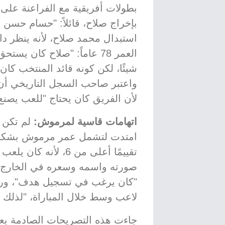
بطولات أفريقية مع الفراعنة على
بإخراج صلاح، قائلاً: "حسام حسن 
استبدال محمد صلاح، لأنه ينظر دائ
العمر 78 عاماً: "صلاح كان ي
شيئًا، لكن كونه قائد المنتخب كان
واعتبر صاحب السجل التاريخي أن ا
لأن الفريق كان يحتاج "للعب يصنع
اتهامات قاسية لمرموش:
لم تكن ا
امتدت لتشمل عمر مرموش بشكل
تقييمًا أعلى من 6، ل
صورته واسمه وسعره في الخارج
"كان يرغب في تسجيل هدف"، وربم
لاعب وسط خلال المباراة، "لذلك ب
جاءت هذه التصريحات الصادمة بعد أن