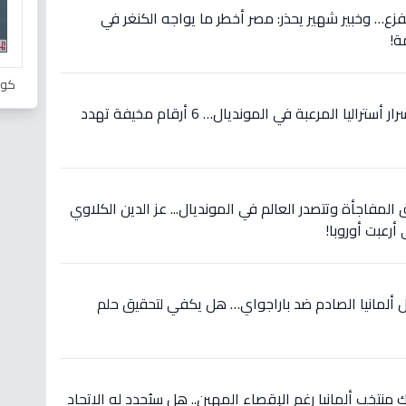
لفزع… وخبير شهير يحذر: مصر أخطر ما يواجه الكنغر في
ة!
كور
حصري قبل مواجهة مصر: أسرار أستراليا المرعبة في المونديال… 6 أرقام مخيفة تهدد
 المفاجأة وتتصدر العالم في المونديال... عز الدين الكلاوي
أرعبت أوروبا!
 ألمانيا الصادم ضد باراجواي… هل يكفي لتحقيق حلم
نتخب ألمانيا رغم الإقصاء المهين.. هل سيُجدد له الاتحاد