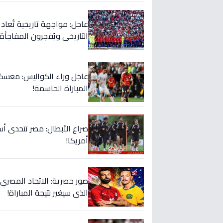
التاريخي ويُفجرون المفاجأة 
عاجل وراء الكواليس: معسكر
المباراة الحاسمة!
صراع الأبطال: مصر تتحدى أس
أمريكا!
صور حصرية: الاتحاد المصري 
الذي سيغير نتيجة المباراة!