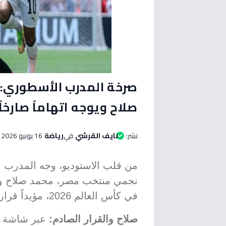
صرخة المدرب الأسطوري:
صلاح ويوجه اتهاماً صارخا
نشر:
نايف القرشي
في
رياضة
16 يونيو 2026 الساعة 08:45 مساءاً
من قلب الاستوديو، وجه المدرب ا
في كأس العالم 2026، مؤيداً قرار استبدال القائد ووصف أداء زميله بالأناني.
صلاح والقرار الصادم:
عبر شاشة قن