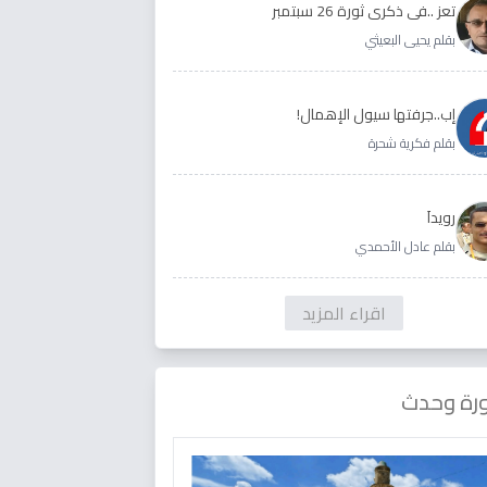
تعز ..في ذكرى ثورة 26 سبتمبر
بقلم يحيى البعيثي
إب..جرفتها سيول الإهمال!
بقلم فكرية شحرة
رويداَ
بقلم عادل الأحمدي
اقراء المزيد
رة وحدث