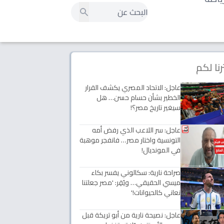
رنا لكم
عاجل: الاتحاد المصري يكشف القرار
الخطير بشأن حسام حسن… هل
سيغير تاريخ مصر؟!
عاجل: سر اللاعب الذي رفض أمه
التونسية واختار مصر… فانفجر موهبة
في المونديال!
صراحة نارية: سكالوني يفسر بكاء
ميسي الحقيقي… ويُقِر: 'مصر جعلتنا
نعاني كالحيوانات!'
عاجل: نصيحة نارية من أبو تريكة قبل