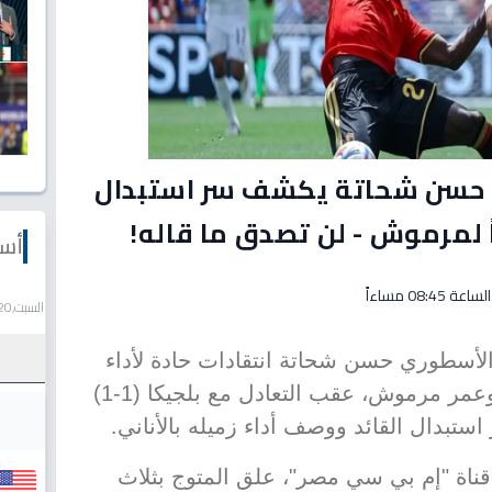
 حسن شحاتة يكشف سر استبدال
ً لمرموش - لن تصدق ما قاله!
أسع
السبت,20 يونيو 2026
لأسطوري حسن شحاتة انتقادات حادة لأداء
نجمي منتخب مصر، محمد صلاح وعمر مرموش، عقب التعادل مع بلجيكا (1-1)
اة "إم بي سي مصر"، علق المتوج بثلاث