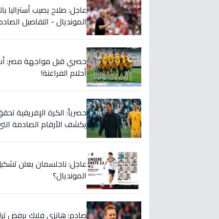
عاجل: صلاح يصيب أستراليا با
المونديال - التفاصيل الصادم
أحلام الفراعنة!
حصرياً: الكرة الإفريقية تحقق
يكشف الأرقام الصادمة التي 
عاجل: ناجلسمان يعلن تشكيل
المونديال؟
صادم: هانزي فليك يرفض ترك م