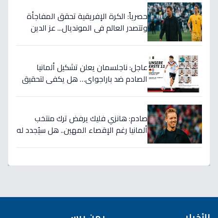
حصرياً: الكرة الإفريقية تحقق المفاجأة
وتتصدر العالم في المونديال... عز الدين
الكلاوي يكشف الأرقام الصادمة التي
أرعبت أوروبا!
عاجل: ناجلسمان يعلن تشكيل ألمانيا
الصادم ضد باراجواي… هل يكفي لتحقيق
حلم المونديال؟
صادم: هانزي فليك يرفض ترك منتخب
ألمانيا رغم الإقصاء المهين.. هل سيُجدد له
الاتحاد بعد كارثة كأس العالم؟
الأخبار
يمن برس