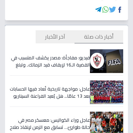
أخبار ذات صلة
آخر الأخبار
فيديو: مفاجأة: مصدر يكشف المتسبب في
القضية الـ16 لإيقاف قيد الزمالك.. وتبلغ
قيمتها 500 ألف دولار
عاجل: مواجهة تاريخية تُعاد فيها الحسابات
بعد 13 عامًا... هل يُعيد الفراعنة السيناريو
التاريخي ويُفجرون المفاجأة ضد أستراليا؟
عاجل وراء الكواليس: معسكر مصر في
حالة طوارئ… تسابق مع الزمن لإنقاذ صلاح