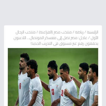
الرئيسية
/
رياضة
/
منتخب مصر (الفراعنة)
/
منتخب الرجال
الأول
/
عاجل: مصر تصل إلى معسكر المونديال… اللاعبون
يحققون رقم غير مسبوق في التدريب الجديد!