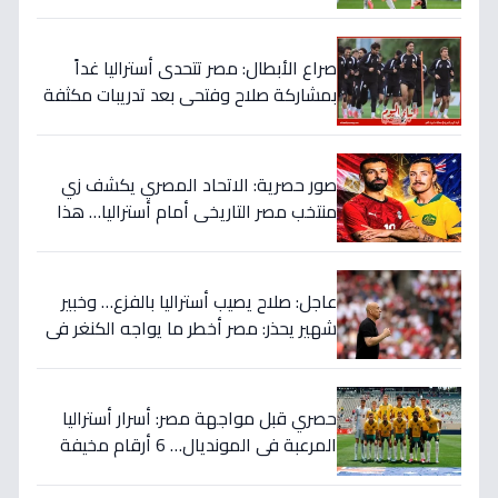
قبل المباراة الحاسمة!
صراع الأبطال: مصر تتحدى أستراليا غداً
بمشاركة صلاح وفتحي بعد تدريبات مكثفة
في أمريكا!
صور حصرية: الاتحاد المصري يكشف زي
منتخب مصر التاريخي أمام أستراليا… هذا
السر الذي سيغير نتيجة المباراة!
عاجل: صلاح يصيب أستراليا بالفزع… وخبير
شهير يحذر: مصر أخطر ما يواجه الكنغر في
المونديال - التفاصيل الصادمة!
حصري قبل مواجهة مصر: أسرار أستراليا
المرعبة في المونديال… 6 أرقام مخيفة
تهدد أحلام الفراعنة!