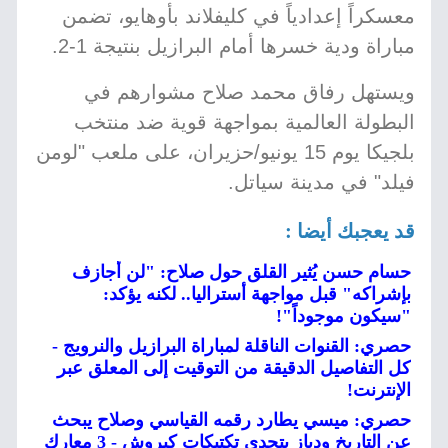
معسكراً إعدادياً في كليفلاند بأوهايو، تضمن
مباراة ودية خسرها أمام البرازيل بنتيجة 1-2.
ويستهل رفاق محمد صلاح مشوارهم في
البطولة العالمية بمواجهة قوية ضد منتخب
بلجيكا يوم 15 يونيو/حزيران، على ملعب "لومن
فيلد" في مدينة سياتل.
قد يعجبك أيضا :
حسام حسن يُثير القلق حول صلاح: "لن أجازف
بإشراكه" قبل مواجهة أستراليا.. لكنه يؤكد:
"سيكون موجوداً"!
حصري: القنوات الناقلة لمباراة البرازيل والنرويج -
كل التفاصيل الدقيقة من التوقيت إلى المعلق عبر
الإنترنت!
حصري: ميسي يطارد رقمه القياسي وصلاح يبحث
عن التاريخ ودياز يتحدى تكتيكات كيروش - 3 معارك