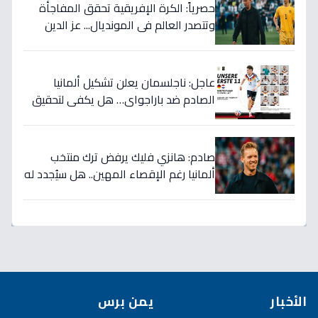
حصرياً: الكرة الإفريقية تحقق المفاجأة
وتتصدر العالم في المونديال... عز الدين
الكلاوي يكشف الأرقام الصادمة التي
أرعبت أوروبا!
عاجل: ناجلسمان يعلن تشكيل ألمانيا
الصادم ضد باراجواي… هل يكفي لتحقيق
حلم المونديال؟
صادم: هانزي فليك يرفض ترك منتخب
ألمانيا رغم الإقصاء المهين.. هل سيُجدد له
الاتحاد بعد كارثة كأس العالم؟
الأخبار
يمن برس