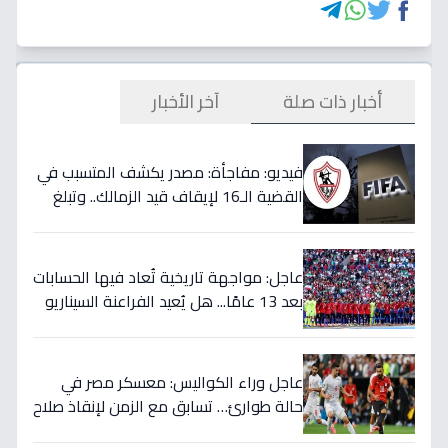
أخبار ذات صلة
آخر الأخبار
فيديو: مفاجأة: مصدر يكشف المتسبب في
القضية الـ16 لإيقاف قيد الزمالك.. وتبلغ
قيمتها 500 ألف دولار
عاجل: مواجهة تاريخية تُعاد فيها الحسابات
بعد 13 عامًا... هل يُعيد الفراعنة السيناريو
التاريخي ويُفجرون المفاجأة ضد أستراليا؟
عاجل وراء الكواليس: معسكر مصر في
حالة طوارئ… تسابق مع الزمن لإنقاذ صلاح
قبل المباراة الحاسمة!