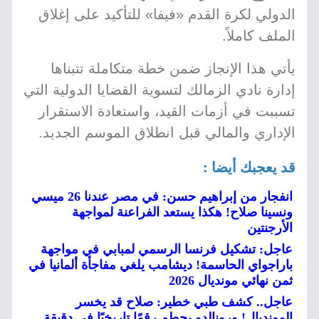
الدولي لكرة القدم «فيفا» للتأكيد على إغلاق
الملف كاملاً.
يأتي هذا الإنجاز ضمن خطة متكاملة تتبناها
إدارة نادي الزمالك لتسوية القضايا الدولية التي
تسببت في أزمات القيد، واستعادة الاستقرار
الإداري والمالي قبل انطلاق الموسم الجديد.
قد يعجبك أيضا :
انفجار من إبراهيم حسن: في مصر عندنا 26 ميسي
ونسينا صلاح! هكذا يستعد الفراعنة لمواجهة
الأرجنتين
عاجل: تشكيل فرنسا الرسمي لمبابي في مواجهة
باراجواي الحاسمة! ديشامب يلغي مفاجأة ألمانيا في
ثمن نهائي مونديال 2026
عاجل.. كشف طبي خطير: صلاح قد يخسر
المونديال! ورونالدو يحطم رقمًا تاريخيًا في دقيقة