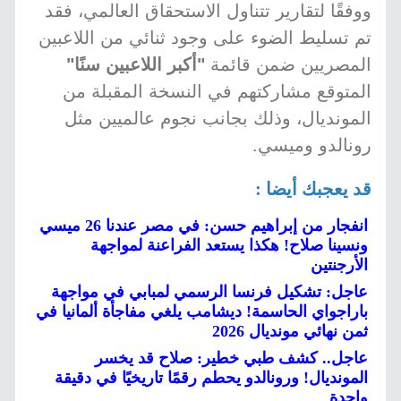
ووفقًا لتقارير تتناول الاستحقاق العالمي، فقد
تم تسليط الضوء على وجود ثنائي من اللاعبين
المصريين ضمن قائمة
"أكبر اللاعبين سنًا"
المتوقع مشاركتهم في النسخة المقبلة من
المونديال، وذلك بجانب نجوم عالميين مثل
رونالدو وميسي.
قد يعجبك أيضا :
انفجار من إبراهيم حسن: في مصر عندنا 26 ميسي
ونسينا صلاح! هكذا يستعد الفراعنة لمواجهة
الأرجنتين
عاجل: تشكيل فرنسا الرسمي لمبابي في مواجهة
باراجواي الحاسمة! ديشامب يلغي مفاجأة ألمانيا في
ثمن نهائي مونديال 2026
عاجل.. كشف طبي خطير: صلاح قد يخسر
المونديال! ورونالدو يحطم رقمًا تاريخيًا في دقيقة
واحدة