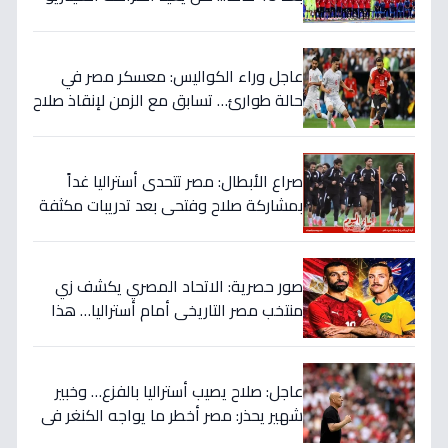
التاريخي ويُفجرون المفاجأة ضد أستراليا؟
عاجل وراء الكواليس: معسكر مصر في
حالة طوارئ… تسابق مع الزمن لإنقاذ صلاح
قبل المباراة الحاسمة!
صراع الأبطال: مصر تتحدى أستراليا غداً
بمشاركة صلاح وفتحي بعد تدريبات مكثفة
في أمريكا!
صور حصرية: الاتحاد المصري يكشف زي
منتخب مصر التاريخي أمام أستراليا… هذا
السر الذي سيغير نتيجة المباراة!
عاجل: صلاح يصيب أستراليا بالفزع… وخبير
شهير يحذر: مصر أخطر ما يواجه الكنغر في
المونديال - التفاصيل الصادمة!