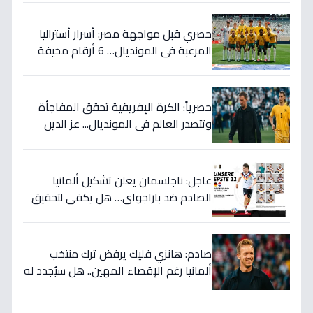
حصري قبل مواجهة مصر: أسرار أستراليا
المرعبة في المونديال… 6 أرقام مخيفة
تهدد أحلام الفراعنة!
حصرياً: الكرة الإفريقية تحقق المفاجأة
وتتصدر العالم في المونديال... عز الدين
الكلاوي يكشف الأرقام الصادمة التي
أرعبت أوروبا!
عاجل: ناجلسمان يعلن تشكيل ألمانيا
الصادم ضد باراجواي… هل يكفي لتحقيق
حلم المونديال؟
صادم: هانزي فليك يرفض ترك منتخب
ألمانيا رغم الإقصاء المهين.. هل سيُجدد له
الاتحاد بعد كارثة كأس العالم؟