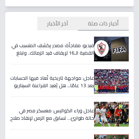
أخبار ذات صلة
آخر الأخبار
فيديو: مفاجأة: مصدر يكشف المتسبب في
القضية الـ16 لإيقاف قيد الزمالك.. وتبلغ
قيمتها 500 ألف دولار
عاجل: مواجهة تاريخية تُعاد فيها الحسابات
بعد 13 عامًا... هل يُعيد الفراعنة السيناريو
التاريخي ويُفجرون المفاجأة ضد أستراليا؟
عاجل وراء الكواليس: معسكر مصر في
حالة طوارئ… تسابق مع الزمن لإنقاذ صلاح
قبل المباراة الحاسمة!