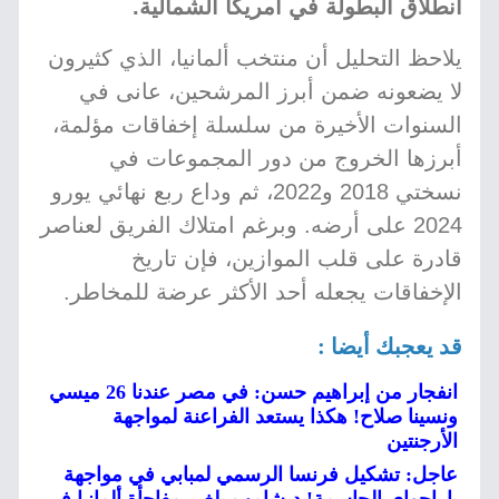
انطلاق البطولة في أمريكا الشمالية.
يلاحظ التحليل أن منتخب ألمانيا، الذي كثيرون
لا يضعونه ضمن أبرز المرشحين، عانى في
السنوات الأخيرة من سلسلة إخفاقات مؤلمة،
أبرزها الخروج من دور المجموعات في
نسختي 2018 و2022، ثم وداع ربع نهائي يورو
2024 على أرضه. وبرغم امتلاك الفريق لعناصر
قادرة على قلب الموازين، فإن تاريخ
الإخفاقات يجعله أحد الأكثر عرضة للمخاطر.
قد يعجبك أيضا :
انفجار من إبراهيم حسن: في مصر عندنا 26 ميسي
ونسينا صلاح! هكذا يستعد الفراعنة لمواجهة
الأرجنتين
عاجل: تشكيل فرنسا الرسمي لمبابي في مواجهة