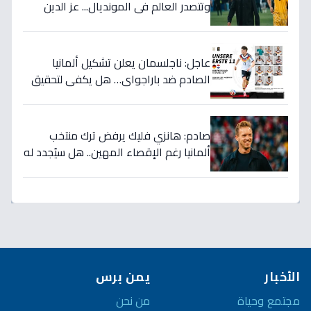
وتتصدر العالم في المونديال... عز الدين
الكلاوي يكشف الأرقام الصادمة التي
أرعبت أوروبا!
عاجل: ناجلسمان يعلن تشكيل ألمانيا
الصادم ضد باراجواي… هل يكفي لتحقيق
حلم المونديال؟
صادم: هانزي فليك يرفض ترك منتخب
ألمانيا رغم الإقصاء المهين.. هل سيُجدد له
الاتحاد بعد كارثة كأس العالم؟
الأخبار
يمن برس
مجتمع وحياة
من نحن