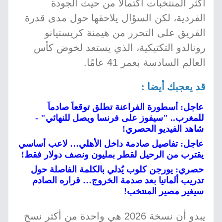
أكثر المنتخبات اكتمالًا من حيث الجودة
الفردية، لكن السؤال يلاحقها حول مدى قدرة
الفريق على التحرر من هيمنة كريستيانو
رونالدو التكتيكية، الذي يستعد لخوض كأس
العالم السادسة بعمر 41 عامًا.
قد يعجبك أيضا :
عاجل: أسطورة الفراعنة تطلق توقعاً صادماً
للمغرب.. "سيفوز على فرنسا ويصل للنهائي" -
شاهد الفيديو الحصري!
عاجل: تفاصيل صادمة داخل الأهلي… لاعب أساسي
يقترب من الرحيل لقطر بمليون ونصف دولار فقط!
حصري: يورجن كلوب يُدلي بالكلمة الفاصلة حول
تدريب ألمانيا بعد صدمة الخروج… قراره الصادم
سيغير مصير المنتخب!
يبدو أن نسخة 2026 هي واحدة من أكثر نسخ