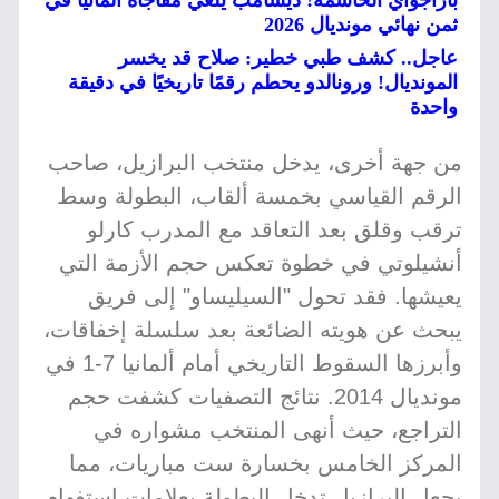
باراجواي الحاسمة! ديشامب يلغي مفاجأة ألمانيا في
ثمن نهائي مونديال 2026
عاجل.. كشف طبي خطير: صلاح قد يخسر
المونديال! ورونالدو يحطم رقمًا تاريخيًا في دقيقة
واحدة
من جهة أخرى، يدخل منتخب البرازيل، صاحب
الرقم القياسي بخمسة ألقاب، البطولة وسط
ترقب وقلق بعد التعاقد مع المدرب كارلو
أنشيلوتي في خطوة تعكس حجم الأزمة التي
يعيشها. فقد تحول "السيليساو" إلى فريق
يبحث عن هويته الضائعة بعد سلسلة إخفاقات،
وأبرزها السقوط التاريخي أمام ألمانيا 7-1 في
مونديال 2014. نتائج التصفيات كشفت حجم
التراجع، حيث أنهى المنتخب مشواره في
المركز الخامس بخسارة ست مباريات، مما
يجعل البرازيل تدخل البطولة بعلامات استفهام