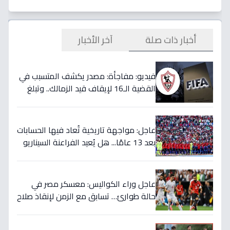
أخبار ذات صلة
آخر الأخبار
فيديو: مفاجأة: مصدر يكشف المتسبب في
القضية الـ16 لإيقاف قيد الزمالك.. وتبلغ
قيمتها 500 ألف دولار
عاجل: مواجهة تاريخية تُعاد فيها الحسابات
بعد 13 عامًا... هل يُعيد الفراعنة السيناريو
التاريخي ويُفجرون المفاجأة ضد أستراليا؟
عاجل وراء الكواليس: معسكر مصر في
حالة طوارئ… تسابق مع الزمن لإنقاذ صلاح
قبل المباراة الحاسمة!