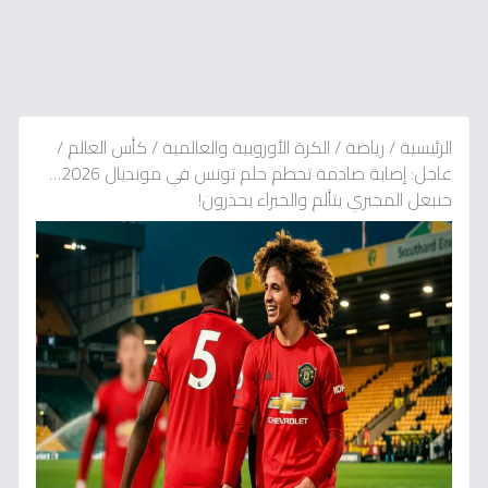
الرئيسية
/
رياضة
/
الكرة الأوروبية والعالمية
/
كأس العالم
/
عاجل: إصابة صادمة تحطم حلم تونس في مونديال 2026…
حنبعل المجبري يتألم والخبراء يحذرون!