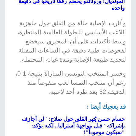
المونديال! ورونالدو يحطم رقمًا تاريخيًا في دقيقة
واحدة
وأثارت الإصابة حالة من القلق حول جاهزية
اللاعب الأساسي للبطولة العالمية المنتظرة،
وسط تأكيدات على أن المجبري سيخضع
لفحوصات طبية دقيقة في الساعات المقبلة
لتحديد طبيعة الإصابة ومدة غيابه المحتملة.
وخسر المنتخب التونسي المباراة بنتيجة 1-0،
رغم أن منتخب النمسا لعب منقوصاً منذ
الدقيقة 32 بعد طرد أحد لاعبيه.
قد يعجبك أيضا :
حسام حسن يُثير القلق حول صلاح: "لن أجازف
بإشراكه" قبل مواجهة أستراليا.. لكنه يؤكد:
"سيكون موجوداً"!