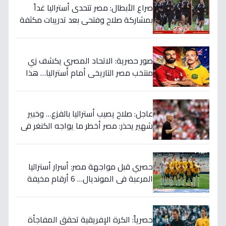
صراع الأبطال: مصر تتحدى أستراليا غداً
بمشاركة صلاح وفتحي بعد تدريبات مكثفة
في أمريكا!
صور حصرية: الاتحاد المصري يكشف زي
منتخب مصر التاريخي أمام أستراليا… هذا
السر الذي سيغير نتيجة المباراة!
عاجل: صلاح يصيب أستراليا بالفزع… وخبير
شهير يحذر: مصر أخطر ما يواجه الكنغر في
المونديال - التفاصيل الصادمة!
حصري قبل مواجهة مصر: أسرار أستراليا
المرعبة في المونديال… 6 أرقام مخيفة
تهدد أحلام الفراعنة!
حصرياً: الكرة الإفريقية تحقق المفاجأة