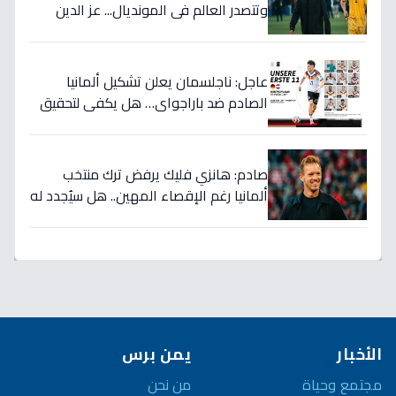
وتتصدر العالم في المونديال... عز الدين
الكلاوي يكشف الأرقام الصادمة التي
أرعبت أوروبا!
عاجل: ناجلسمان يعلن تشكيل ألمانيا
الصادم ضد باراجواي… هل يكفي لتحقيق
حلم المونديال؟
صادم: هانزي فليك يرفض ترك منتخب
ألمانيا رغم الإقصاء المهين.. هل سيُجدد له
الاتحاد بعد كارثة كأس العالم؟
الأخبار
يمن برس
مجتمع وحياة
من نحن