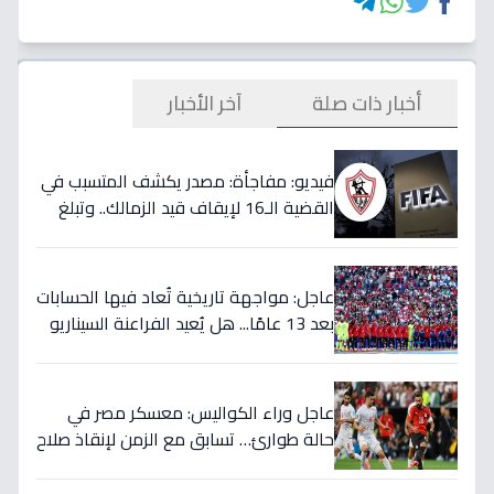
أخبار ذات صلة
آخر الأخبار
فيديو: مفاجأة: مصدر يكشف المتسبب في
القضية الـ16 لإيقاف قيد الزمالك.. وتبلغ
قيمتها 500 ألف دولار
عاجل: مواجهة تاريخية تُعاد فيها الحسابات
بعد 13 عامًا... هل يُعيد الفراعنة السيناريو
التاريخي ويُفجرون المفاجأة ضد أستراليا؟
عاجل وراء الكواليس: معسكر مصر في
حالة طوارئ… تسابق مع الزمن لإنقاذ صلاح
قبل المباراة الحاسمة!