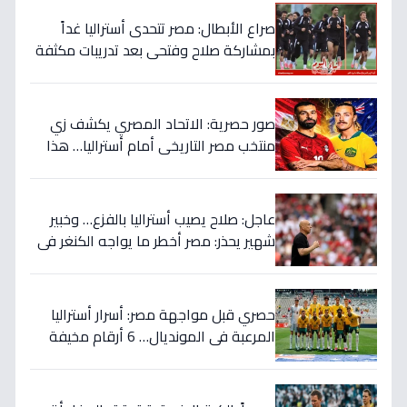
صراع الأبطال: مصر تتحدى أستراليا غداً
بمشاركة صلاح وفتحي بعد تدريبات مكثفة
في أمريكا!
صور حصرية: الاتحاد المصري يكشف زي
منتخب مصر التاريخي أمام أستراليا… هذا
السر الذي سيغير نتيجة المباراة!
عاجل: صلاح يصيب أستراليا بالفزع… وخبير
شهير يحذر: مصر أخطر ما يواجه الكنغر في
المونديال - التفاصيل الصادمة!
حصري قبل مواجهة مصر: أسرار أستراليا
المرعبة في المونديال… 6 أرقام مخيفة
تهدد أحلام الفراعنة!