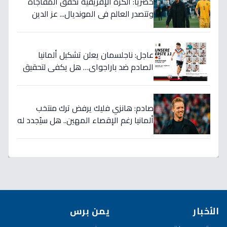
حصرياً: الكرة الإفريقية تحقق المفاجأة
وتتصدر العالم في المونديال... عز الدين
الكلاوي يكشف الأرقام الصادمة التي
أرعبت أوروبا!
عاجل: ناجلسمان يعلن تشكيل ألمانيا
الصادم ضد باراجواي… هل يكفي لتحقيق
حلم المونديال؟
صادم: هانزي فليك يرفض ترك منتخب
ألمانيا رغم الإقصاء المهين.. هل سيُجدد له
الاتحاد بعد كارثة كأس العالم؟
الأخبار
يمن برس