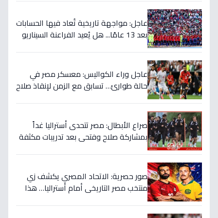
عاجل: مواجهة تاريخية تُعاد فيها الحسابات
بعد 13 عامًا... هل يُعيد الفراعنة السيناريو
التاريخي ويُفجرون المفاجأة ضد أستراليا؟
عاجل وراء الكواليس: معسكر مصر في
حالة طوارئ… تسابق مع الزمن لإنقاذ صلاح
قبل المباراة الحاسمة!
صراع الأبطال: مصر تتحدى أستراليا غداً
بمشاركة صلاح وفتحي بعد تدريبات مكثفة
في أمريكا!
صور حصرية: الاتحاد المصري يكشف زي
منتخب مصر التاريخي أمام أستراليا… هذا
السر الذي سيغير نتيجة المباراة!