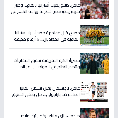
عاجل: صلاح يصيب أستراليا بالفزع… وخبير
شهير يحذر: مصر أخطر ما يواجه الكنغر في
المونديال - التفاصيل الصادمة!
حصري قبل مواجهة مصر: أسرار أستراليا
المرعبة في المونديال… 6 أرقام مخيفة
تهدد أحلام الفراعنة!
حصرياً: الكرة الإفريقية تحقق المفاجأة
وتتصدر العالم في المونديال... عز الدين
الكلاوي يكشف الأرقام الصادمة التي
أرعبت أوروبا!
عاجل: ناجلسمان يعلن تشكيل ألمانيا
الصادم ضد باراجواي… هل يكفي لتحقيق
حلم المونديال؟
صادم: هانزي فليك يرفض ترك منتخب