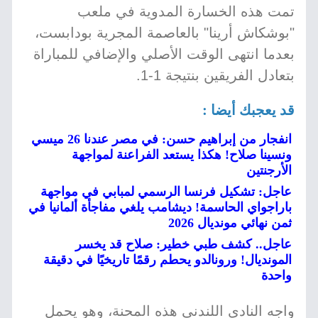
تمت هذه الخسارة المدوية في ملعب
"بوشكاش أرينا" بالعاصمة المجرية بودابست،
بعدما انتهى الوقت الأصلي والإضافي للمباراة
بتعادل الفريقين بنتيجة 1-1.
قد يعجبك أيضا :
انفجار من إبراهيم حسن: في مصر عندنا 26 ميسي
ونسينا صلاح! هكذا يستعد الفراعنة لمواجهة
الأرجنتين
عاجل: تشكيل فرنسا الرسمي لمبابي في مواجهة
باراجواي الحاسمة! ديشامب يلغي مفاجأة ألمانيا في
ثمن نهائي مونديال 2026
عاجل.. كشف طبي خطير: صلاح قد يخسر
المونديال! ورونالدو يحطم رقمًا تاريخيًا في دقيقة
واحدة
واجه النادي اللندني هذه المحنة، وهو يحمل