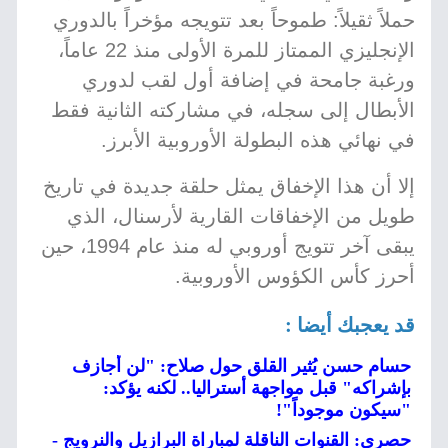
حملاً ثقيلاً: طموحاً بعد تتويجه مؤخراً بالدوري
الإنجليزي الممتاز للمرة الأولى منذ 22 عاماً،
ورغبة جامحة في إضافة أول لقب لدوري
الأبطال إلى سجله، في مشاركته الثانية فقط
في نهائي هذه البطولة الأوروبية الأبرز.
إلا أن هذا الإخفاق يمثل حلقة جديدة في تاريخ
طويل من الإخفاقات القارية لأرسنال، الذي
يبقى آخر تتويج أوروبي له منذ عام 1994، حين
أحرز كأس الكؤوس الأوروبية.
قد يعجبك أيضا :
حسام حسن يُثير القلق حول صلاح: "لن أجازف
بإشراكه" قبل مواجهة أستراليا.. لكنه يؤكد:
"سيكون موجوداً"!
حصري: القنوات الناقلة لمباراة البرازيل والنرويج -