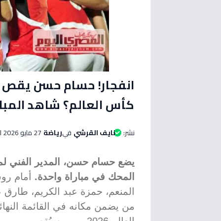
انفجار! حسام حسن يقص ل
كأس العالم؟ شاهد المبا
نشر:
نايف القرشي
في
رياضة
27 مايو 2026 الساعة 05:30 مساءاً
يضع حسام حسن، المدير الفني لم
المحك في مباراة واحدة.
أمام رو
المنعم، حمزة عبد الكريم، طارق عل
من يضمن مكانه في القائمة النها