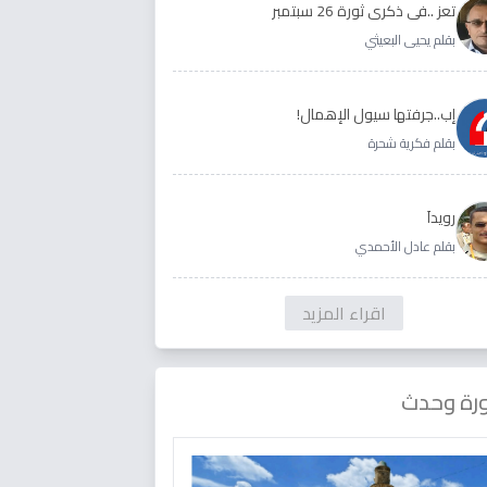
تعز ..في ذكرى ثورة 26 سبتمبر
بقلم يحيى البعيثي
إب..جرفتها سيول الإهمال!
بقلم فكرية شحرة
رويداَ
بقلم عادل الأحمدي
اقراء المزيد
رة وحدث