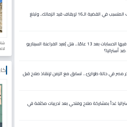
فيديو: مفاجأة: مصدر يكشف المتسبب في القضية الـ16 لإيقاف قيد الزمالك.. وتبلغ
شاه
عاجل: مواجهة تاريخية تُعاد فيها الحسابات بعد 13 عامًا... هل يُعيد الفراعنة السيناريو
لات
ضد أستراليا؟
كار
 مصر في حالة طوارئ… تسابق مع الزمن لإنقاذ صلاح قبل
تراليا غداً بمشاركة صلاح وفتحي بعد تدريبات مكثفة في