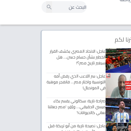
رنا لكم
عاجل: الاتحاد المصري يكشف القرار
الخطير بشأن حسام حسن… هل
سيغير تاريخ مصر؟!
عاجل: سر اللاعب الذي رفض أمه
التونسية واختار مصر… فانفجر موهبة
في المونديال!
صراحة نارية: سكالوني يفسر بكاء
ميسي الحقيقي… ويُقِر: 'مصر جعلتنا
نعاني كالحيوانات!'
عاجل: نصيحة نارية من أبو تريكة قبل