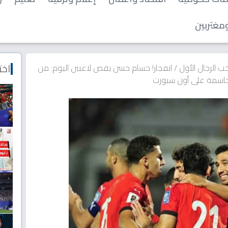
مغتربين
اخت
ب الرجال الأول
/
انفجار! حسام حسن يقص لاعبين اليوم: من
لحاسمة على أون سبورت