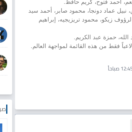
عم، أحمد فتوح، كريم حافظ.
 نبيل عماد دونجا، محمود صابر، أحمد سيد
رؤوف زيكو، محمود تريزيجيه، إبراهيم
له، حمزة عبد الكريم.
صو