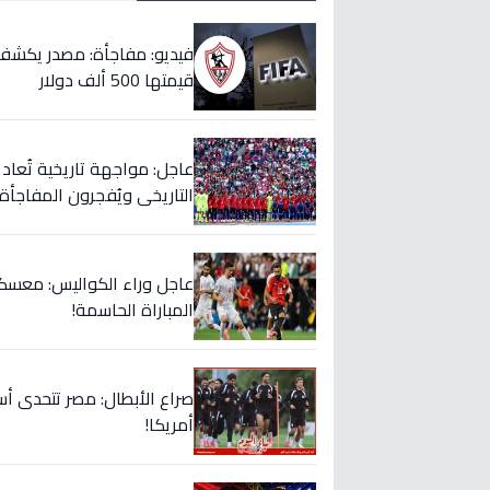
قيمتها 500 ألف دولار
التاريخي ويُفجرون المفاجأة 
عاجل وراء الكواليس: معسكر
المباراة الحاسمة!
صراع الأبطال: مصر تتحدى أس
أمريكا!