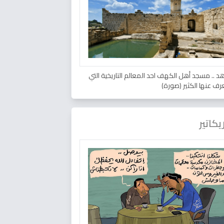
د .. مسجد أهل الكهف احد المعالم التاريخية التي
عرف عنها الكثير (صورة)
يكاتير