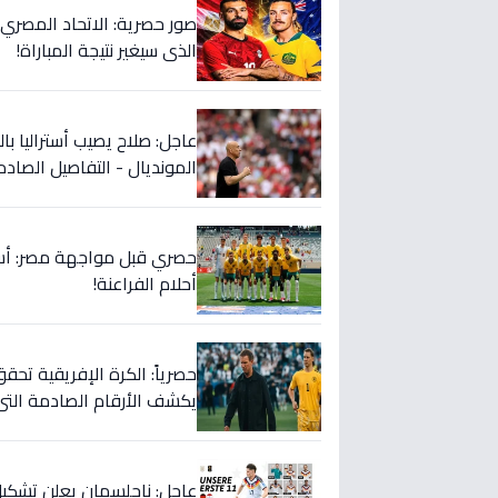
صور حصرية: الاتحاد المصري 
الذي سيغير نتيجة المباراة!
عاجل: صلاح يصيب أستراليا با
المونديال - التفاصيل الصادم
أحلام الفراعنة!
حصرياً: الكرة الإفريقية تحقق
يكشف الأرقام الصادمة التي 
عاجل: ناجلسمان يعلن تشكيل