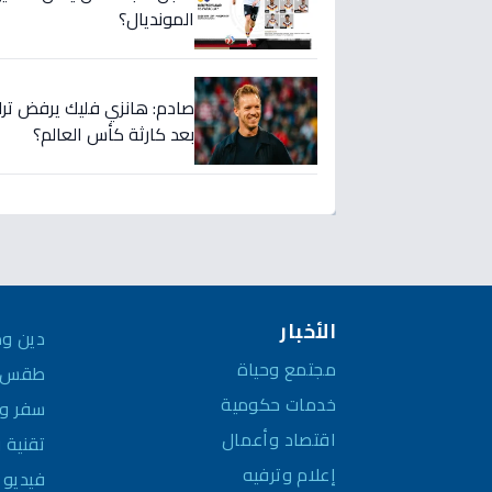
المونديال؟
صادم: هانزي فليك يرفض ترك م
بعد كارثة كأس العالم؟
الأخبار
دين وم
مجتمع وحياة
طقس و
خدمات حكومية
سفر وم
اقتصاد وأعمال
تقنية 
إعلام وترفيه
فيديو