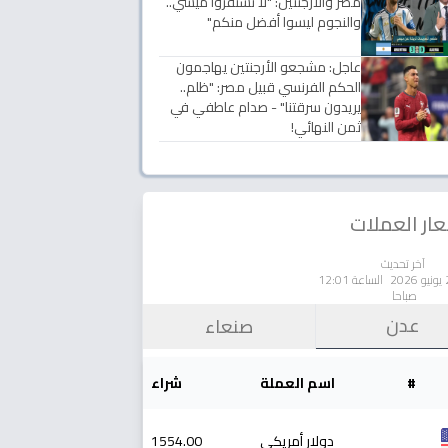
مصر والأرجنتين: "لا تستفزوا ميسي..
والنجوم ليسوا أفضل منكم"
عاجل: مشجعو الأرجنتين يهاجمون
الحكم الفرنسي قبيل مصر: "ظلم..
يريدون سرقتنا" - صدام عاطفي في
ثمن النهائي!
ار العملات
آخر تحديث
الساعة 12:01
صباحا
عدن
صنعاء
#
اسم العملة
شراء
دولار أمريكي
1554.00