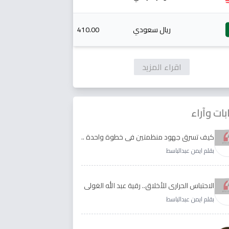
ريال سعودي
410.00
اقراء المزيد
بات وآراء
كيف تسرق جهود منظمتين في خطوة واحدة ..
الأجابة لدى رقية عبد الله الغولي وغدير طيره
بقلم ايمن عبدالباسط
الاحتباس الحراري للأخلاق.. رقية عبد الله الغولي
وغدير طيره نموذجا
بقلم ايمن عبدالباسط