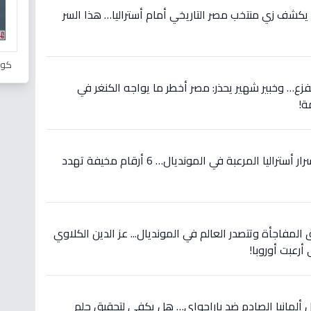
يكشف زي منتخب مصر التاريخي أمام أستراليا… هذا السر
كور
لفزع… وخبير شهير يحذر: مصر أخطر ما يواجه الكنغر في
ة!
حصري قبل مواجهة مصر: أسرار أستراليا المرعبة في المونديال… 6 أرقام مخيفة تهدد
 المفاجأة وتتصدر العالم في المونديال... عز الدين الكلاوي
أرعبت أوروبا!
 ألمانيا الصادم ضد باراجواي… هل يكفي لتحقيق حلم