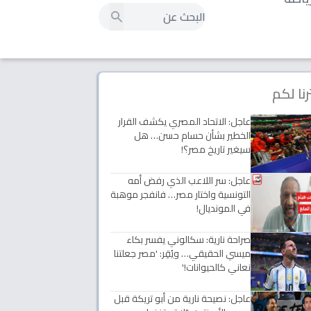
رنا لكم
عاجل: الاتحاد المصري يكشف القرار
الخطير بشأن حسام حسن… هل
سيغير تاريخ مصر؟!
عاجل: سر اللاعب الذي رفض أمه
التونسية واختار مصر… فانفجر موهبة
في المونديال!
صراحة نارية: سكالوني يفسر بكاء
ميسي الحقيقي… ويُقِر: 'مصر جعلتنا
نعاني كالحيوانات!'
عاجل: نصيحة نارية من أبو تريكة قبل