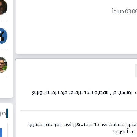
فيديو: مفاجأة: مصدر يكشف المتسبب في القضية الـ16 لإيقاف قيد الزمالك.. وتبلغ
صو
عاجل: مواجهة تاريخية تُعاد فيها الحسابات بعد 13 عامًا... هل يُعيد الفراعنة السيناريو
ضد أستراليا؟