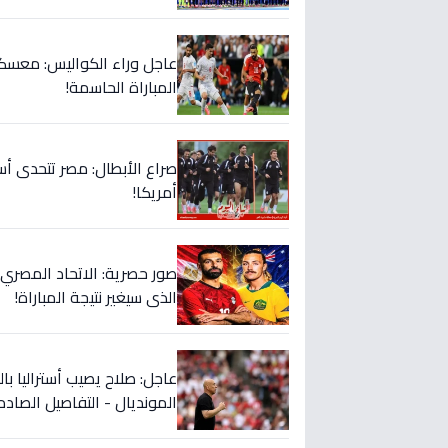
عاجل وراء الكواليس: معسكر
المباراة الحاسمة!
صراع الأبطال: مصر تتحدى أس
أمريكا!
صور حصرية: الاتحاد المصري 
الذي سيغير نتيجة المباراة!
عاجل: صلاح يصيب أستراليا با
المونديال - التفاصيل الصادم