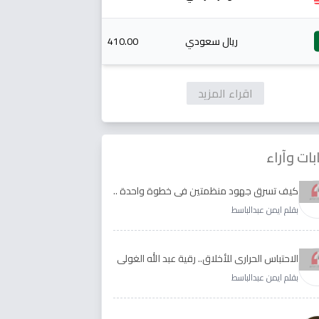
ريال سعودي
410.00
اقراء المزيد
بات وآراء
كيف تسرق جهود منظمتين في خطوة واحدة ..
الأجابة لدى رقية عبد الله الغولي وغدير طيره
بقلم ايمن عبدالباسط
الاحتباس الحراري للأخلاق.. رقية عبد الله الغولي
وغدير طيره نموذجا
بقلم ايمن عبدالباسط