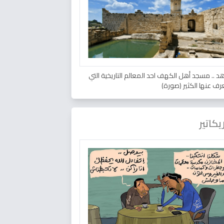
د .. مسجد أهل الكهف احد المعالم التاريخية التي
عرف عنها الكثير (صورة)
يكاتير