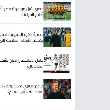
أحلام الفراعنة!
حصرياً: الكرة الإفريقية تحقق
يكشف الأرقام الصادمة التي 
عاجل: ناجلسمان يعلن تشكيل
المونديال؟
صادم: هانزي فليك يرفض ترك م
بعد كارثة كأس العالم؟