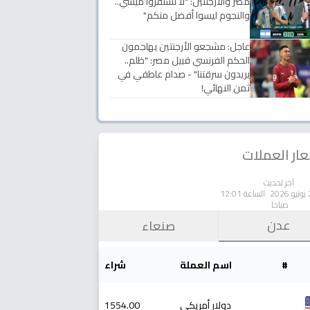
مصر والأرجنتين: "لا تستفزوا ميسي..
والنجوم ليسوا أفضل منكم"
عاجل: مشجعو الأرجنتين يهاجمون
الحكم الفرنسي قبيل مصر: "ظلم..
يريدون سرقتنا" - صدام عاطفي في
ثمن النهائي!
ار العملات
آخر تحديث
الساعة 12:01
صباحا
عدن
صنعاء
#
اسم العملة
شراء
دولار أمريكي
1554.00