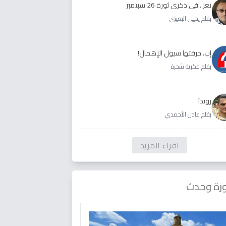
تعز ..في ذكرى ثورة 26 سبتمبر
بقلم يحيى البعيثي
إب..جرفتها سيول الإهمال!
بقلم فكرية شحرة
رويداَ
بقلم عادل الأحمدي
اقراء المزيد
رة وحدث