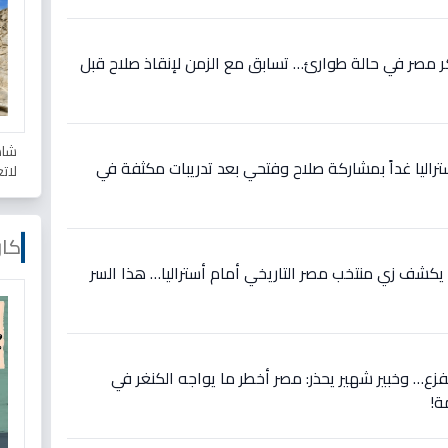
 مصر في حالة طوارئ… تسابق مع الزمن لإنقاذ صلاح قبل
شاه
تراليا غداً بمشاركة صلاح وفتحي بعد تدريبات مكثفة في
لات
كار
يكشف زي منتخب مصر التاريخي أمام أستراليا… هذا السر
لفزع… وخبير شهير يحذر: مصر أخطر ما يواجه الكنغر في
ة!