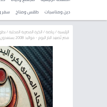
دين ومناسبات
طقس ومناخ
سفر و
الرئيسية
/
رياضة
/
الكرة المصرية المحلية
/
بطول
مصر تُصعِد النار اليوم - مواليد 2008 يستعدون للنهائي الكبير في كأس مصر لكرة اليد!