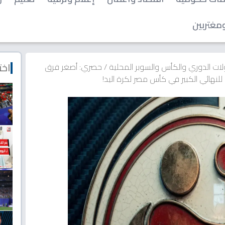
مغتربين
اخت
ات الدوري والكأس والسوبر المحلية
/
حصري: أصغر فرق