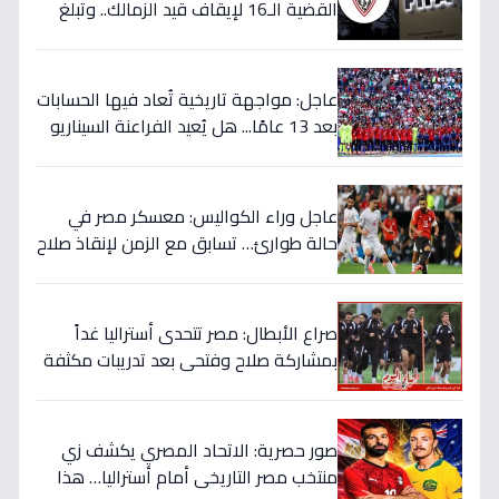
القضية الـ16 لإيقاف قيد الزمالك.. وتبلغ
قيمتها 500 ألف دولار
عاجل: مواجهة تاريخية تُعاد فيها الحسابات
بعد 13 عامًا... هل يُعيد الفراعنة السيناريو
التاريخي ويُفجرون المفاجأة ضد أستراليا؟
عاجل وراء الكواليس: معسكر مصر في
حالة طوارئ… تسابق مع الزمن لإنقاذ صلاح
قبل المباراة الحاسمة!
صراع الأبطال: مصر تتحدى أستراليا غداً
بمشاركة صلاح وفتحي بعد تدريبات مكثفة
في أمريكا!
صور حصرية: الاتحاد المصري يكشف زي
منتخب مصر التاريخي أمام أستراليا… هذا