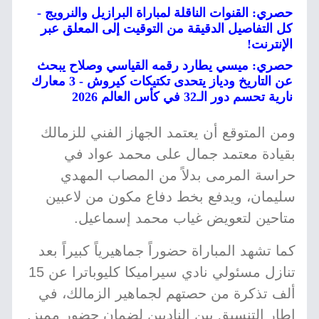
حصري: القنوات الناقلة لمباراة البرازيل والنرويج -
كل التفاصيل الدقيقة من التوقيت إلى المعلق عبر
الإنترنت!
حصري: ميسي يطارد رقمه القياسي وصلاح يبحث
عن التاريخ ودياز يتحدى تكتيكات كيروش - 3 معارك
نارية تحسم دور الـ32 في كأس العالم 2026
ومن المتوقع أن يعتمد الجهاز الفني للزمالك
بقيادة معتمد جمال على محمد عواد في
حراسة المرمى بدلاً من المصاب المهدي
سليمان، ويدفع بخط دفاع مكون من لاعبين
متاحين لتعويض غياب محمد إسماعيل.
كما تشهد المباراة حضوراً جماهيرياً كبيراً بعد
تنازل مسئولي نادي سيراميكا كليوباترا عن 15
ألف تذكرة من حصتهم لجماهير الزمالك، في
إطار التنسيق بين الناديين لضمان حضور مميز.