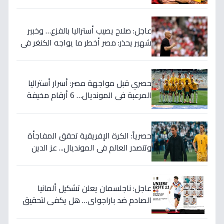
السر الذي سيغير نتيجة المباراة!
عاجل: صلاح يصيب أستراليا بالفزع… وخبير
شهير يحذر: مصر أخطر ما يواجه الكنغر في
المونديال - التفاصيل الصادمة!
حصري قبل مواجهة مصر: أسرار أستراليا
المرعبة في المونديال… 6 أرقام مخيفة
تهدد أحلام الفراعنة!
حصرياً: الكرة الإفريقية تحقق المفاجأة
وتتصدر العالم في المونديال... عز الدين
الكلاوي يكشف الأرقام الصادمة التي
أرعبت أوروبا!
عاجل: ناجلسمان يعلن تشكيل ألمانيا
الصادم ضد باراجواي… هل يكفي لتحقيق
حلم المونديال؟