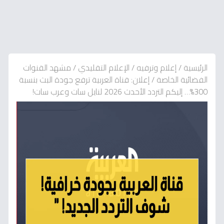
الرئيسية
/
إعلام وترفيه
/
الإعلام التقليدي
/
مشهد القنوات
الفضائية الخاصة
/
إعلان: قناة العربية ترفع جودة البث بنسبة
300%… إليكم التردد الأحدث 2026 لنايل سات وعرب سات!