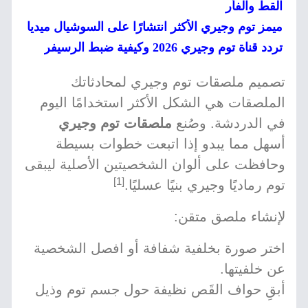
القط والفأر
ميمز توم وجيري الأكثر انتشارًا على السوشيال ميديا
تردد قناة توم وجيري 2026 وكيفية ضبط الرسيفر
تصميم ملصقات توم وجيري لمحادثاتك
الملصقات هي الشكل الأكثر استخدامًا اليوم
في الدردشة. وصُنع
ملصقات توم وجيري
أسهل مما يبدو إذا اتبعت خطوات بسيطة
وحافظت على ألوان الشخصيتين الأصلية ليبقى
[1]
توم رماديًا وجيري بنيًا عسليًا.
لإنشاء ملصق متقن:
اختر صورة بخلفية شفافة أو افصل الشخصية
عن خلفيتها.
أبقِ حواف القَص نظيفة حول جسم توم وذيل