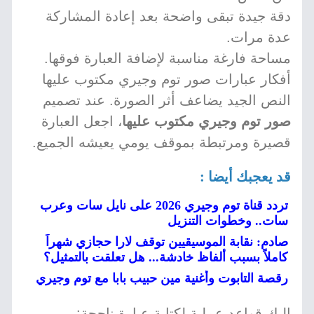
دقة جيدة تبقى واضحة بعد إعادة المشاركة
عدة مرات.
مساحة فارغة مناسبة لإضافة العبارة فوقها.
أفكار عبارات صور توم وجيري مكتوب عليها
النص الجيد يضاعف أثر الصورة. عند تصميم
صور توم وجيري مكتوب عليها
، اجعل العبارة
قصيرة ومرتبطة بموقف يومي يعيشه الجميع.
قد يعجبك أيضا :
تردد قناة توم وجيري 2026 على نايل سات وعرب
سات.. وخطوات التنزيل
صادم: نقابة الموسيقيين توقف لارا حجازي شهراً
كاملاً بسبب ألفاظ خادشة... هل تعلقت بالتمثيل؟
رقصة التابوت وأغنية مين حبيب بابا مع توم وجيري
إليك قواعد عملية لكتابة عبارة ناجحة: