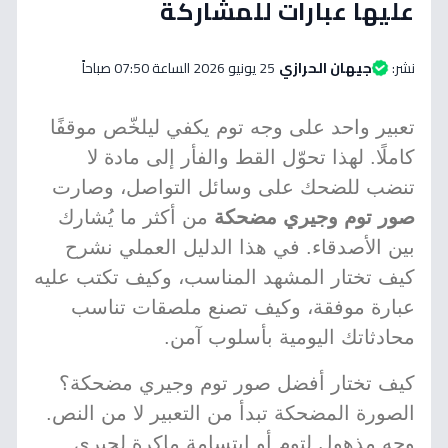
عليها عبارات للمشاركة
نشر:
جيهان الحرازي
25 يونيو 2026 الساعة 07:50 صباحاً
تعبير واحد على وجه توم يكفي ليلخّص موقفًا
كاملًا. لهذا تحوّل القط والفأر إلى مادة لا
تنضب للضحك على وسائل التواصل، وصارت
صور توم وجيري مضحكة
من أكثر ما يُشارك
بين الأصدقاء. في هذا الدليل العملي نشرح
كيف تختار المشهد المناسب، وكيف تكتب عليه
عبارة موفقة، وكيف تصنع ملصقات تناسب
محادثاتك اليومية بأسلوب آمن.
كيف تختار أفضل صور توم وجيري مضحكة؟
الصورة المضحكة تبدأ من التعبير لا من النص.
وجه مذهول لتوم أو ابتسامة ماكرة لجيري