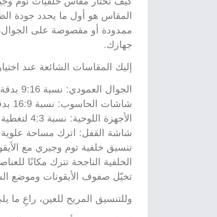
كيف تختار مقاس خلفيات توم وجي
المقاس هو أول ما يحدد جودة الظ
ممدودة أو مقصوصة على الجوال، 
جهازك.
إليك المقاسات الشائعة عند اختيا
الجوال العمودي: نسبة 9:16 بدقة تقارب 1080×1920 بكسل.
شاشات الحاسوب: نسبة 16:9 بدقة 1920×1080 أو أعلى.
الأجهزة اللوحية: نسبة 4:3 لتغطية الشاشة دون فراغات.
شاشة القفل: اترك مساحة علوية ف
تنسيق خلفية توم وجيري مع الأيق
الخلفية الناجحة تترك مكانًا للعنا
تخيّل صفوف الأيقونات وموضع الساع
وللتنسيق المريح للعين، راعِ ما يل