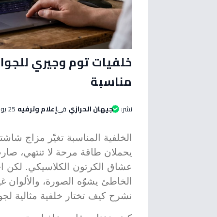
خلفيات توم وجيري للجوا
مناسبة
نشر:
جيهان الحرازي
في
إعلام وترفيه
25 يونيو 2026 الساعة 07:50 صباحاً
الخلفية المناسبة تغيّر مزاج شاشت
يحملان طاقة مرحة لا تنتهي، صا
عشاق الكرتون الكلاسيكي. لكن اخت
الخاطئ يشوّه الصورة، والألوان غي
نشرح كيف تختار خلفية مثالية لج