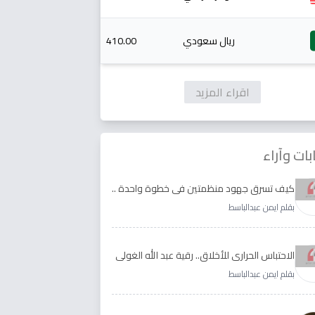
ريال سعودي
410.00
اقراء المزيد
بات وآراء
كيف تسرق جهود منظمتين في خطوة واحدة ..
الأجابة لدى رقية عبد الله الغولي وغدير طيره
بقلم ايمن عبدالباسط
الاحتباس الحراري للأخلاق.. رقية عبد الله الغولي
وغدير طيره نموذجا
بقلم ايمن عبدالباسط