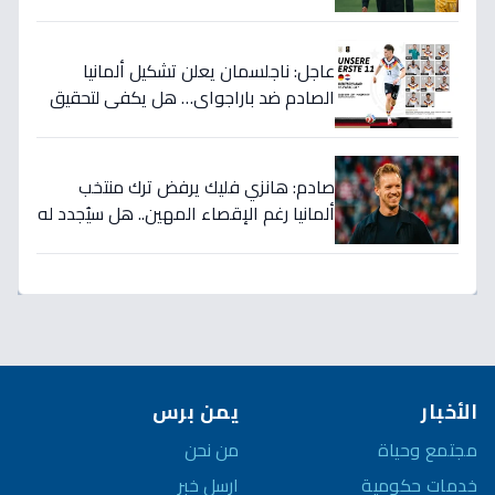
الكلاوي يكشف الأرقام الصادمة التي
أرعبت أوروبا!
عاجل: ناجلسمان يعلن تشكيل ألمانيا
الصادم ضد باراجواي… هل يكفي لتحقيق
حلم المونديال؟
صادم: هانزي فليك يرفض ترك منتخب
ألمانيا رغم الإقصاء المهين.. هل سيُجدد له
الاتحاد بعد كارثة كأس العالم؟
الأخبار
يمن برس
مجتمع وحياة
من نحن
خدمات حكومية
ارسل خبر