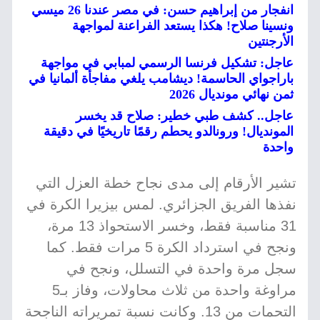
انفجار من إبراهيم حسن: في مصر عندنا 26 ميسي
ونسينا صلاح! هكذا يستعد الفراعنة لمواجهة
الأرجنتين
عاجل: تشكيل فرنسا الرسمي لمبابي في مواجهة
باراجواي الحاسمة! ديشامب يلغي مفاجأة ألمانيا في
ثمن نهائي مونديال 2026
عاجل.. كشف طبي خطير: صلاح قد يخسر
المونديال! ورونالدو يحطم رقمًا تاريخيًا في دقيقة
واحدة
تشير الأرقام إلى مدى نجاح خطة العزل التي
نفذها الفريق الجزائري. لمس بيزيرا الكرة في
31 مناسبة فقط، وخسر الاستحواذ 13 مرة،
ونجح في استرداد الكرة 5 مرات فقط. كما
سجل مرة واحدة في التسلل، ونجح في
مراوغة واحدة من ثلاث محاولات، وفاز بـ5
التحمات من 13. وكانت نسبة تمريراته الناجحة