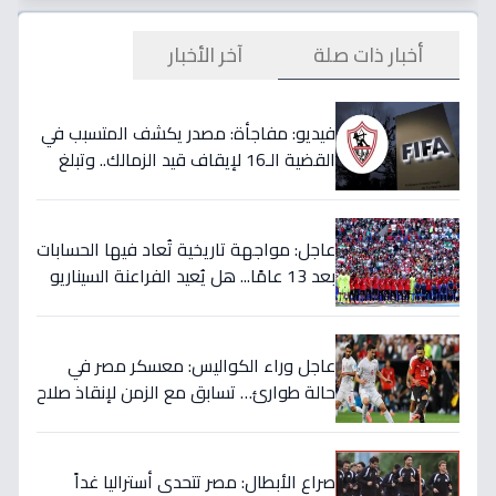
أخبار ذات صلة
آخر الأخبار
فيديو: مفاجأة: مصدر يكشف المتسبب في
القضية الـ16 لإيقاف قيد الزمالك.. وتبلغ
قيمتها 500 ألف دولار
عاجل: مواجهة تاريخية تُعاد فيها الحسابات
بعد 13 عامًا... هل يُعيد الفراعنة السيناريو
التاريخي ويُفجرون المفاجأة ضد أستراليا؟
عاجل وراء الكواليس: معسكر مصر في
حالة طوارئ… تسابق مع الزمن لإنقاذ صلاح
قبل المباراة الحاسمة!
صراع الأبطال: مصر تتحدى أستراليا غداً