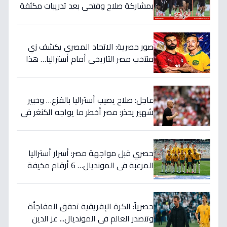
بمشاركة صلاح وفتحي بعد تدريبات مكثفة
في أمريكا!
صور حصرية: الاتحاد المصري يكشف زي
منتخب مصر التاريخي أمام أستراليا… هذا
السر الذي سيغير نتيجة المباراة!
عاجل: صلاح يصيب أستراليا بالفزع… وخبير
شهير يحذر: مصر أخطر ما يواجه الكنغر في
المونديال - التفاصيل الصادمة!
حصري قبل مواجهة مصر: أسرار أستراليا
المرعبة في المونديال… 6 أرقام مخيفة
تهدد أحلام الفراعنة!
حصرياً: الكرة الإفريقية تحقق المفاجأة
وتتصدر العالم في المونديال... عز الدين