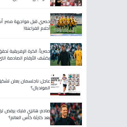
أحلام الفراعنة!
حصرياً: الكرة الإفريقية تحقق
يكشف الأرقام الصادمة التي 
عاجل: ناجلسمان يعلن تشكيل
المونديال؟
صادم: هانزي فليك يرفض ترك م
بعد كارثة كأس العالم؟