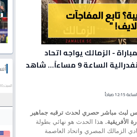
اراة - الزمالك يواجه اتحاد
العاصمة في نهائي الكونفدرالية الساعة 9 مساءاً… شاهد
أسع
السبت,20 يونيو 2026
س لبث مباشر حصري لحدث ترقبه جماهير
ة الأفريقية.
هذا الحدث هو نهائي بطولة
لية الأفريقية 2026 بين نادي الزمالك المصري واتحاد العاصمة