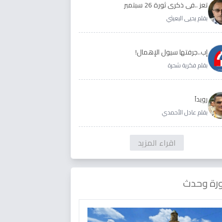
تعز ..في ذكرى ثورة 26 سبتمبر
بقلم يحيى البعيثي
إب..جرفتها سيول الإهمال!
بقلم فكرية شحرة
رويداَ
بقلم عادل الأحمدي
اقراء المزيد
رة وحدث