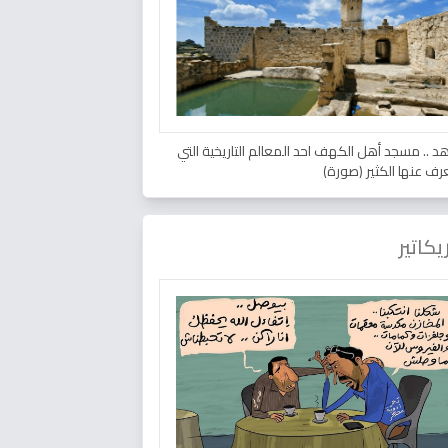
د .. مسجد أهل الكهف احد المعالم التاريخية التي
عرف عنها الكثير (صورة)
يكاتير