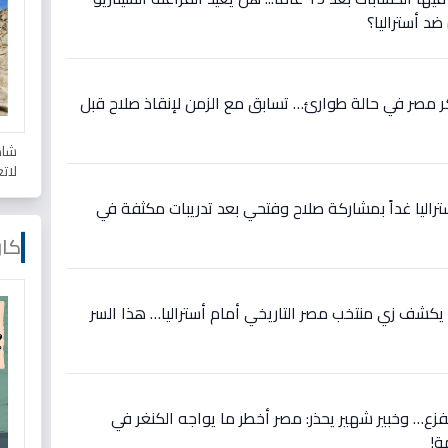
ضد أستراليا؟
 مصر في حالة طوارئ… تسابق مع الزمن لإنقاذ صلاح قبل
شاه
لات
تراليا غداً بمشاركة صلاح وفتحي بعد تدريبات مكثفة في
كار
يكشف زي منتخب مصر التاريخي أمام أستراليا… هذا السر
لفزع… وخبير شهير يحذر: مصر أخطر ما يواجه الكنغر في
ة!