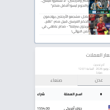
مصر والأرجنتين: "لا تستفزوا ميسي..
والنجوم ليسوا أفضل منكم"
عاجل: مشجعو الأرجنتين يهاجمون
الحكم الفرنسي قبيل مصر: "ظلم..
يريدون سرقتنا" - صدام عاطفي في
ثمن النهائي!
ار العملات
آخر تحديث
الساعة 12:01
صباحا
عدن
صنعاء
#
اسم العملة
شراء
دولار أمريكي
1554.00