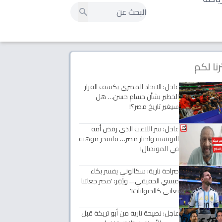
رنا لكم
عاجل: الاتحاد المصري يكشف القرار
الخطير بشأن حسام حسن… هل
سيغير تاريخ مصر؟!
عاجل: سر اللاعب الذي رفض أمه
التونسية واختار مصر… فانفجر موهبة
في المونديال!
صراحة نارية: سكالوني يفسر بكاء
ميسي الحقيقي… ويُقِر: 'مصر جعلتنا
نعاني كالحيوانات!'
عاجل: نصيحة نارية من أبو تريكة قبل