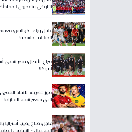
التاريخي ويُفجرون المفاجأة 
عاجل وراء الكواليس: معسكر
المباراة الحاسمة!
صراع الأبطال: مصر تتحدى أس
أمريكا!
صور حصرية: الاتحاد المصري 
الذي سيغير نتيجة المباراة!
عاجل: صلاح يصيب أستراليا با
المونديال - التفاصيل الصادم