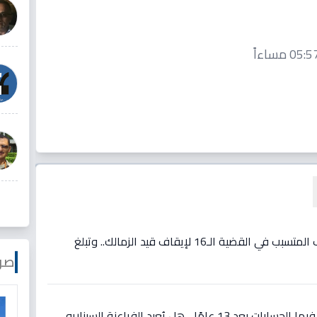
فيديو: مفاجأة: مصدر يكشف المتسبب في القضية الـ16 لإيقاف قيد الزمالك.. وتبلغ
صو
عاجل: مواجهة تاريخية تُعاد فيها الحسابات بعد 13 عامًا... هل يُعيد الفراعنة السيناريو