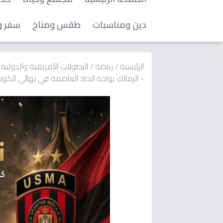
دين ومناسبات
طقس ومناخ
سفر و
الرئيسية
/
رياضة
/
البطولات الأفريقية والدولية
- الزمالك يواجه اتحاد العاصمة في نهائي الكونفدرالية الساعة 9 مساءاً… شاه