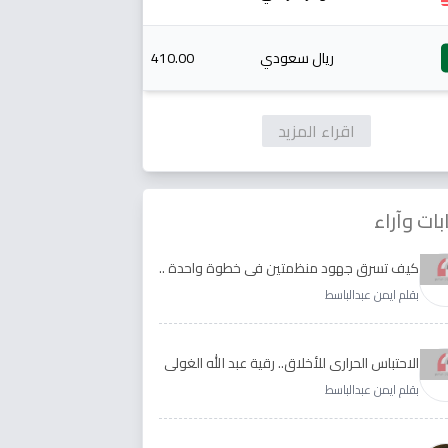
ريال سعودي
410.00
اقراء المزيد
بات وآراء
كيف تسرق جهود منظمتين في خطوة واحدة ..
الأجابة لدى رقية عبد الله الغولي وغدير طيره
بقلم ايمن عبدالباسط
الاحتباس الحراري للأخلاق.. رقية عبد الله الغولي
وغدير طيره نموذجا
بقلم ايمن عبدالباسط