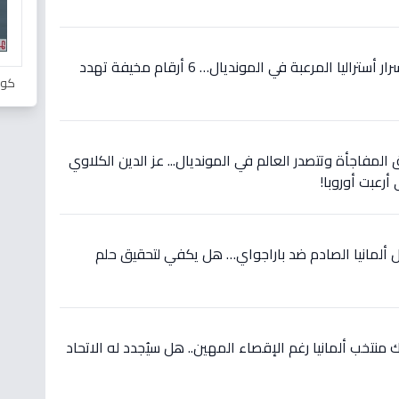
حصري قبل مواجهة مصر: أسرار أستراليا المرعبة في المونديال… 6 أرقام مخيفة تهدد
كور
 المفاجأة وتتصدر العالم في المونديال... عز الدين الكلاوي
أرعبت أوروبا!
 ألمانيا الصادم ضد باراجواي… هل يكفي لتحقيق حلم
نتخب ألمانيا رغم الإقصاء المهين.. هل سيُجدد له الاتحاد