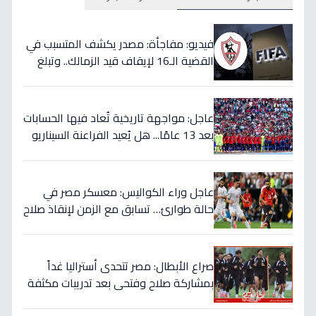
فيديو: مفاجأة: مصدر يكشف المتسبب في
القضية الـ16 لإيقاف قيد الزمالك.. وتبلغ
قيمتها 500 ألف دولار
عاجل: مواجهة تاريخية تُعاد فيها الحسابات
بعد 13 عامًا... هل يُعيد الفراعنة السيناريو
التاريخي ويُفجرون المفاجأة ضد أستراليا؟
عاجل وراء الكواليس: معسكر مصر في
حالة طوارئ… تسابق مع الزمن لإنقاذ صلاح
قبل المباراة الحاسمة!
صراع الأبطال: مصر تتحدى أستراليا غداً
بمشاركة صلاح وفتحي بعد تدريبات مكثفة
في أمريكا!