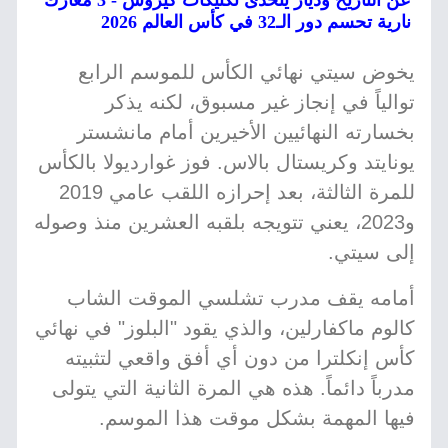
عن التاريخ ودياز يتحدى تكتيكات كيروش - 3 معارك
نارية تحسم دور الـ32 في كأس العالم 2026
يخوض سيتي نهائي الكأس للموسم الرابع
توالياً في إنجاز غير مسبوق، لكنه يذكر
بخسارته النهائيين الأخيرين أمام مانشستر
يونايتد وكريستال بالاس. فوز غوارديولا بالكأس
للمرة الثالثة، بعد إحرازه اللقب عامي 2019
و2023، يعني تتويجه بلقبه العشرين منذ وصوله
إلى سيتي.
أمامه يقف مدرب تشلسي الموقت الشاب
كالوم ماكفارلين، والذي يقود "البلوز" في نهائي
كأس إنكلترا من دون أي أفق واقعي لتثبيته
مدرباً دائماً. هذه هي المرة الثانية التي يتولى
فيها المهمة بشكل موقت هذا الموسم.