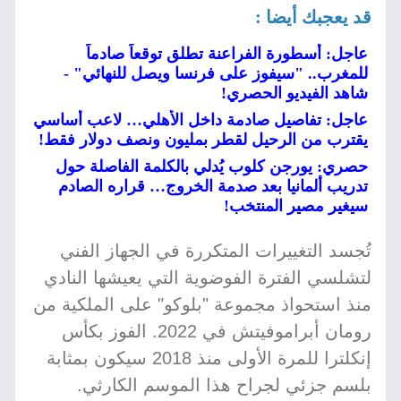
قد يعجبك أيضا :
عاجل: أسطورة الفراعنة تطلق توقعاً صادماً
للمغرب.. "سيفوز على فرنسا ويصل للنهائي" -
شاهد الفيديو الحصري!
عاجل: تفاصيل صادمة داخل الأهلي… لاعب أساسي
يقترب من الرحيل لقطر بمليون ونصف دولار فقط!
حصري: يورجن كلوب يُدلي بالكلمة الفاصلة حول
تدريب ألمانيا بعد صدمة الخروج… قراره الصادم
سيغير مصير المنتخب!
تُجسد التغييرات المتكررة في الجهاز الفني
لتشلسي الفترة الفوضوية التي يعيشها النادي
منذ استحواذ مجموعة "بلوكو" على الملكية من
رومان أبراموفيتش في 2022. الفوز بكأس
إنكلترا للمرة الأولى منذ 2018 سيكون بمثابة
بلسم جزئي لجراح هذا الموسم الكارثي.