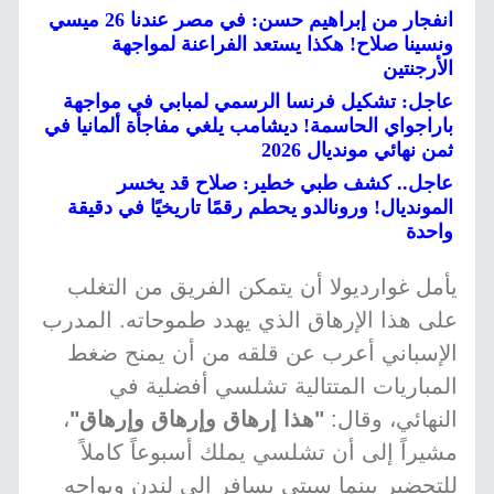
انفجار من إبراهيم حسن: في مصر عندنا 26 ميسي
ونسينا صلاح! هكذا يستعد الفراعنة لمواجهة
الأرجنتين
عاجل: تشكيل فرنسا الرسمي لمبابي في مواجهة
باراجواي الحاسمة! ديشامب يلغي مفاجأة ألمانيا في
ثمن نهائي مونديال 2026
عاجل.. كشف طبي خطير: صلاح قد يخسر
المونديال! ورونالدو يحطم رقمًا تاريخيًا في دقيقة
واحدة
يأمل غوارديولا أن يتمكن الفريق من التغلب
على هذا الإرهاق الذي يهدد طموحاته. المدرب
الإسباني أعرب عن قلقه من أن يمنح ضغط
المباريات المتتالية تشلسي أفضلية في
النهائي، وقال:
"هذا إرهاق وإرهاق وإرهاق"
،
مشيراً إلى أن تشلسي يملك أسبوعاً كاملاً
للتحضير بينما سيتي يسافر إلى لندن ويواجه