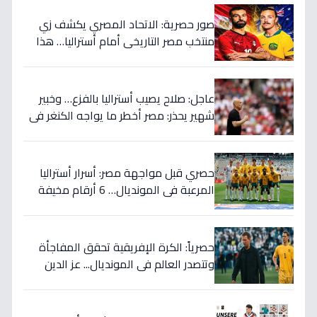
صور حصرية: الاتحاد المصري يكشف زي
منتخب مصر التاريخي أمام أستراليا… هذا
السر الذي سيغير نتيجة المباراة!
عاجل: صلاح يصيب أستراليا بالفزع… وخبير
شهير يحذر: مصر أخطر ما يواجه الكنغر في
المونديال - التفاصيل الصادمة!
حصري قبل مواجهة مصر: أسرار أستراليا
المرعبة في المونديال… 6 أرقام مخيفة
تهدد أحلام الفراعنة!
حصرياً: الكرة الإفريقية تحقق المفاجأة
وتتصدر العالم في المونديال... عز الدين
الكلاوي يكشف الأرقام الصادمة التي
أرعبت أوروبا!