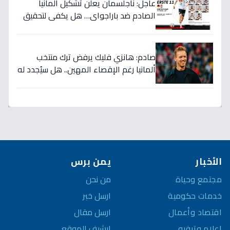
عاجل: ناجلسمان يعلن تشكيل ألمانيا
الصادم ضد باراجواي… هل يكفي لتحقيق
حلم المونديال؟
صادم: هانزي فليك يرفض ترك منتخب
ألمانيا رغم الإقصاء المهين.. هل سيُجدد له
الاتحاد بعد كارثة كأس العالم؟
الأخبار
يمن برس
مجتمع وحياة
من نحن
خدمات حكومية
ارسل خبر
اقتصاد وأعمال
ارسل مقال
إعلام وترفيه
ارشيف الموقع