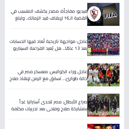
فيديو: مفاجأة: مصدر يكشف المتسبب في
القضية الـ16 لإيقاف قيد الزمالك.. وتبلغ
قيمتها 500 ألف دولار
عاجل: مواجهة تاريخية تُعاد فيها الحسابات
بعد 13 عامًا... هل يُعيد الفراعنة السيناريو
التاريخي ويُفجرون المفاجأة ضد أستراليا؟
عاجل وراء الكواليس: معسكر مصر في
حالة طوارئ… تسابق مع الزمن لإنقاذ صلاح
قبل المباراة الحاسمة!
صراع الأبطال: مصر تتحدى أستراليا غداً
بمشاركة صلاح وفتحي بعد تدريبات مكثفة
في أمريكا!