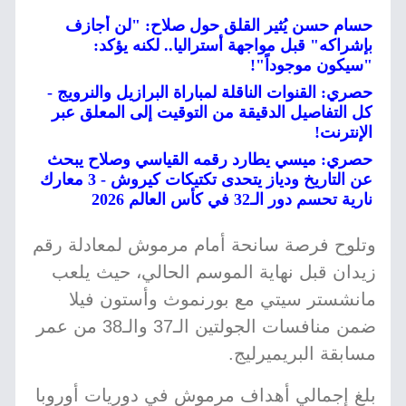
حسام حسن يُثير القلق حول صلاح: "لن أجازف
بإشراكه" قبل مواجهة أستراليا.. لكنه يؤكد:
"سيكون موجوداً"!
حصري: القنوات الناقلة لمباراة البرازيل والنرويج -
كل التفاصيل الدقيقة من التوقيت إلى المعلق عبر
الإنترنت!
حصري: ميسي يطارد رقمه القياسي وصلاح يبحث
عن التاريخ ودياز يتحدى تكتيكات كيروش - 3 معارك
نارية تحسم دور الـ32 في كأس العالم 2026
وتلوح فرصة سانحة أمام مرموش لمعادلة رقم
زيدان قبل نهاية الموسم الحالي، حيث يلعب
مانشستر سيتي مع بورنموث وأستون فيلا
ضمن منافسات الجولتين الـ37 والـ38 من عمر
مسابقة البريميرليج.
بلغ إجمالي أهداف مرموش في دوريات أوروبا