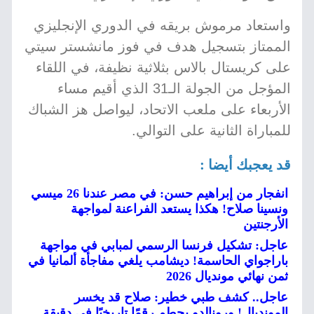
واستعاد مرموش بريقه في الدوري الإنجليزي
الممتاز بتسجيل هدف في فوز مانشستر سيتي
على كريستال بالاس بثلاثية نظيفة، في اللقاء
المؤجل من الجولة الـ31 الذي أقيم مساء
الأربعاء على ملعب الاتحاد، ليواصل هز الشباك
للمباراة الثانية على التوالي.
قد يعجبك أيضا :
انفجار من إبراهيم حسن: في مصر عندنا 26 ميسي
ونسينا صلاح! هكذا يستعد الفراعنة لمواجهة
الأرجنتين
عاجل: تشكيل فرنسا الرسمي لمبابي في مواجهة
باراجواي الحاسمة! ديشامب يلغي مفاجأة ألمانيا في
ثمن نهائي مونديال 2026
عاجل.. كشف طبي خطير: صلاح قد يخسر
المونديال! ورونالدو يحطم رقمًا تاريخيًا في دقيقة