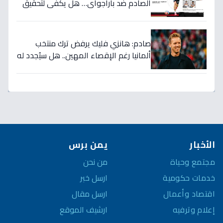
الصادم ضد باراجواي… هل يكفي لتحقيق
حلم المونديال؟
صادم: هانزي فليك يرفض ترك منتخب
ألمانيا رغم الإقصاء المهين.. هل سيُجدد له
الاتحاد بعد كارثة كأس العالم؟
الأخبار
يمن برس
مجتمع وحياة
من نحن
خدمات حكومية
ارسل خبر
اقتصاد وأعمال
ارسل مقال
إعلام وترفيه
ارشيف الموقع