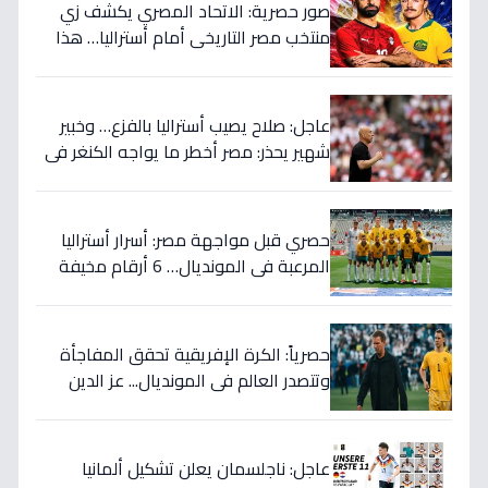
صور حصرية: الاتحاد المصري يكشف زي
منتخب مصر التاريخي أمام أستراليا… هذا
السر الذي سيغير نتيجة المباراة!
عاجل: صلاح يصيب أستراليا بالفزع… وخبير
شهير يحذر: مصر أخطر ما يواجه الكنغر في
المونديال - التفاصيل الصادمة!
حصري قبل مواجهة مصر: أسرار أستراليا
المرعبة في المونديال… 6 أرقام مخيفة
تهدد أحلام الفراعنة!
حصرياً: الكرة الإفريقية تحقق المفاجأة
وتتصدر العالم في المونديال... عز الدين
الكلاوي يكشف الأرقام الصادمة التي
أرعبت أوروبا!
عاجل: ناجلسمان يعلن تشكيل ألمانيا