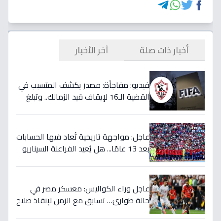
أخبار ذات صلة
آخر الأخبار
فيديو: مفاجأة: مصدر يكشف المتسبب في
القضية الـ16 لإيقاف قيد الزمالك.. وتبلغ
قيمتها 500 ألف دولار
عاجل: مواجهة تاريخية تُعاد فيها الحسابات
بعد 13 عامًا... هل يُعيد الفراعنة السيناريو
التاريخي ويُفجرون المفاجأة ضد أستراليا؟
عاجل وراء الكواليس: معسكر مصر في
حالة طوارئ… تسابق مع الزمن لإنقاذ صلاح
قبل المباراة الحاسمة!