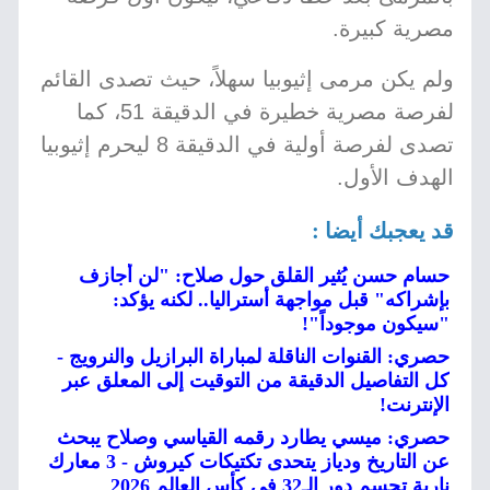
مصرية كبيرة.
ولم يكن مرمى إثيوبيا سهلاً، حيث تصدى القائم
لفرصة مصرية خطيرة في الدقيقة 51، كما
تصدى لفرصة أولية في الدقيقة 8 ليحرم إثيوبيا
الهدف الأول.
قد يعجبك أيضا :
حسام حسن يُثير القلق حول صلاح: "لن أجازف
بإشراكه" قبل مواجهة أستراليا.. لكنه يؤكد:
"سيكون موجوداً"!
حصري: القنوات الناقلة لمباراة البرازيل والنرويج -
كل التفاصيل الدقيقة من التوقيت إلى المعلق عبر
الإنترنت!
حصري: ميسي يطارد رقمه القياسي وصلاح يبحث
عن التاريخ ودياز يتحدى تكتيكات كيروش - 3 معارك
نارية تحسم دور الـ32 في كأس العالم 2026