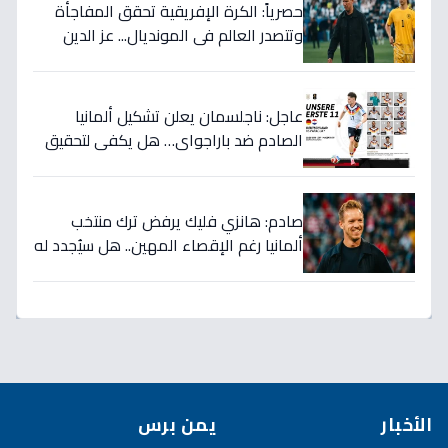
حصرياً: الكرة الإفريقية تحقق المفاجأة
وتتصدر العالم في المونديال... عز الدين
الكلاوي يكشف الأرقام الصادمة التي
أرعبت أوروبا!
عاجل: ناجلسمان يعلن تشكيل ألمانيا
الصادم ضد باراجواي… هل يكفي لتحقيق
حلم المونديال؟
صادم: هانزي فليك يرفض ترك منتخب
ألمانيا رغم الإقصاء المهين.. هل سيُجدد له
الاتحاد بعد كارثة كأس العالم؟
الأخبار
يمن برس