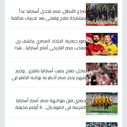
صراع الأبطال: مصر تتحدى أستراليا غداً
بمشاركة صلاح وفتحي بعد تدريبات مكثفة
في أمريكا!
صور حصرية: الاتحاد المصري يكشف زي
منتخب مصر التاريخي أمام أستراليا… هذا
السر الذي سيغير نتيجة المباراة!
عاجل: صلاح يصيب أستراليا بالفزع… وخبير
شهير يحذر: مصر أخطر ما يواجه الكنغر في
المونديال - التفاصيل الصادمة!
حصري قبل مواجهة مصر: أسرار أستراليا
المرعبة في المونديال… 6 أرقام مخيفة
تهدد أحلام الفراعنة!