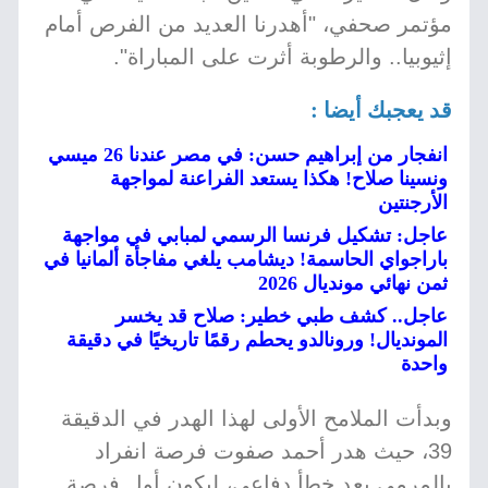
مؤتمر صحفي، "أهدرنا العديد من الفرص أمام
إثيوبيا.. والرطوبة أثرت على المباراة".
قد يعجبك أيضا :
انفجار من إبراهيم حسن: في مصر عندنا 26 ميسي
ونسينا صلاح! هكذا يستعد الفراعنة لمواجهة
الأرجنتين
عاجل: تشكيل فرنسا الرسمي لمبابي في مواجهة
باراجواي الحاسمة! ديشامب يلغي مفاجأة ألمانيا في
ثمن نهائي مونديال 2026
عاجل.. كشف طبي خطير: صلاح قد يخسر
المونديال! ورونالدو يحطم رقمًا تاريخيًا في دقيقة
واحدة
وبدأت الملامح الأولى لهذا الهدر في الدقيقة
39، حيث هدر أحمد صفوت فرصة انفراد
بالمرمى بعد خطأ دفاعي، ليكون أول فرصة