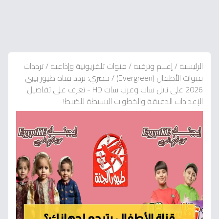
الرئيسية
/
إعلام وترفيه
/
قنوات تلفزيونية وإذاعية
/
ترددات
قنوات الأطفال (Evergreen)
/
حصري: تردد قناة طيور بيبي
2026 على نايل سات وعرب سات HD - تعرف على تفاصيل
الإعدادات الدقيقة والخطوات البسيطة للضبط!