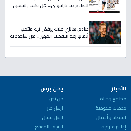
الصادم ضد باراجواي… هل يكفي لتحقيق
حلم المونديال؟
صادم: هانزي فليك يرفض ترك منتخب
ألمانيا رغم الإقصاء المهين.. هل سيُجدد له
الاتحاد بعد كارثة كأس العالم؟
الأخبار
يمن برس
مجتمع وحياة
من نحن
خدمات حكومية
ارسل خبر
اقتصاد وأعمال
ارسل مقال
إعلام وترفيه
ارشيف الموقع