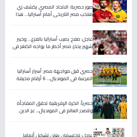
صور حصرية: الاتحاد المصري يكشف زي
منتخب مصر التاريخي أمام أستراليا… هذا
السر الذي سيغير نتيجة المباراة!
عاجل: صلاح يصيب أستراليا بالفزع… وخبير
شهير يحذر: مصر أخطر ما يواجه الكنغر في
المونديال - التفاصيل الصادمة!
حصري قبل مواجهة مصر: أسرار أستراليا
المرعبة في المونديال… 6 أرقام مخيفة
تهدد أحلام الفراعنة!
حصرياً: الكرة الإفريقية تحقق المفاجأة
وتتصدر العالم في المونديال... عز الدين
الكلاوي يكشف الأرقام الصادمة التي
أرعبت أوروبا!
عاجل: ناجلسمان يعلن تشكيل ألمانيا