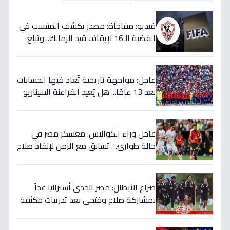
فيديو: مفاجأة: مصدر يكشف المتسبب في
القضية الـ16 لإيقاف قيد الزمالك.. وتبلغ
قيمتها 500 ألف دولار
عاجل: مواجهة تاريخية تُعاد فيها الحسابات
بعد 13 عامًا... هل يُعيد الفراعنة السيناريو
التاريخي ويُفجرون المفاجأة ضد أستراليا؟
عاجل وراء الكواليس: معسكر مصر في
حالة طوارئ… تسابق مع الزمن لإنقاذ صلاح
قبل المباراة الحاسمة!
صراع الأبطال: مصر تتحدى أستراليا غداً
بمشاركة صلاح وفتحي بعد تدريبات مكثفة
في أمريكا!