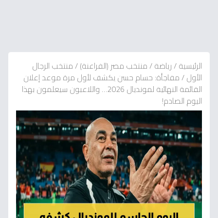
الرئيسية
/
رياضة
/
منتخب مصر (الفراعنة)
/
منتخب الرجال
الأول
/
مفاجأة: حسام حسن يكشف لأول مرة موعد إعلان
القائمة النهائية لمونديال 2026… واللاعبون سيعلمون بهذا
اليوم الصادم!