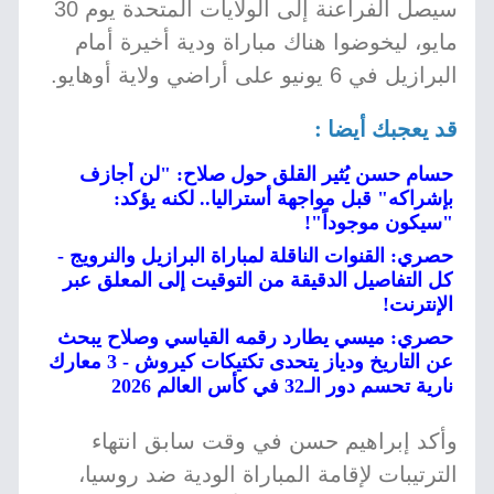
سيصل الفراعنة إلى الولايات المتحدة يوم 30
مايو، ليخوضوا هناك مباراة ودية أخيرة أمام
البرازيل في 6 يونيو على أراضي ولاية أوهايو.
قد يعجبك أيضا :
حسام حسن يُثير القلق حول صلاح: "لن أجازف
بإشراكه" قبل مواجهة أستراليا.. لكنه يؤكد:
"سيكون موجوداً"!
حصري: القنوات الناقلة لمباراة البرازيل والنرويج -
كل التفاصيل الدقيقة من التوقيت إلى المعلق عبر
الإنترنت!
حصري: ميسي يطارد رقمه القياسي وصلاح يبحث
عن التاريخ ودياز يتحدى تكتيكات كيروش - 3 معارك
نارية تحسم دور الـ32 في كأس العالم 2026
وأكد إبراهيم حسن في وقت سابق انتهاء
الترتيبات لإقامة المباراة الودية ضد روسيا،