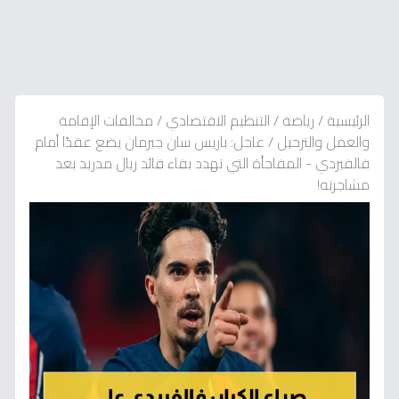
الرئيسية
/
رياضة
/
التنظيم الاقتصادي
/
مخالفات الإقامة
والعمل والترحيل
/
عاجل: باريس سان جيرمان يضع عقدًا أمام
فالفيردي - المفاجأة التي تهدد بقاء قائد ريال مدريد بعد
مشاجرته!