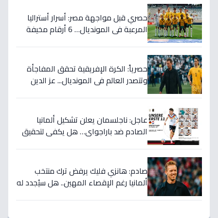
حصري قبل مواجهة مصر: أسرار أستراليا
المرعبة في المونديال… 6 أرقام مخيفة
تهدد أحلام الفراعنة!
حصرياً: الكرة الإفريقية تحقق المفاجأة
وتتصدر العالم في المونديال... عز الدين
الكلاوي يكشف الأرقام الصادمة التي
أرعبت أوروبا!
عاجل: ناجلسمان يعلن تشكيل ألمانيا
الصادم ضد باراجواي… هل يكفي لتحقيق
حلم المونديال؟
صادم: هانزي فليك يرفض ترك منتخب
ألمانيا رغم الإقصاء المهين.. هل سيُجدد له
الاتحاد بعد كارثة كأس العالم؟