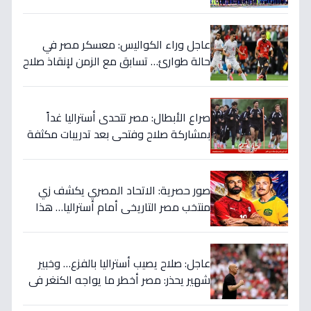
التاريخي ويُفجرون المفاجأة ضد أستراليا؟
عاجل وراء الكواليس: معسكر مصر في
حالة طوارئ… تسابق مع الزمن لإنقاذ صلاح
قبل المباراة الحاسمة!
صراع الأبطال: مصر تتحدى أستراليا غداً
بمشاركة صلاح وفتحي بعد تدريبات مكثفة
في أمريكا!
صور حصرية: الاتحاد المصري يكشف زي
منتخب مصر التاريخي أمام أستراليا… هذا
السر الذي سيغير نتيجة المباراة!
عاجل: صلاح يصيب أستراليا بالفزع… وخبير
شهير يحذر: مصر أخطر ما يواجه الكنغر في
المونديال - التفاصيل الصادمة!