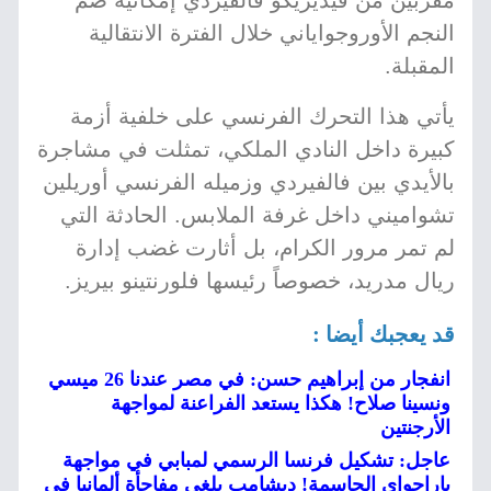
مقربين من فيديريكو فالفيردي إمكانية ضم
النجم الأوروجواياني خلال الفترة الانتقالية
المقبلة.
يأتي هذا التحرك الفرنسي على خلفية أزمة
كبيرة داخل النادي الملكي، تمثلت في مشاجرة
بالأيدي بين فالفيردي وزميله الفرنسي أوريلين
تشواميني داخل غرفة الملابس. الحادثة التي
لم تمر مرور الكرام، بل أثارت غضب إدارة
ريال مدريد، خصوصاً رئيسها فلورنتينو بيريز.
قد يعجبك أيضا :
انفجار من إبراهيم حسن: في مصر عندنا 26 ميسي
ونسينا صلاح! هكذا يستعد الفراعنة لمواجهة
الأرجنتين
عاجل: تشكيل فرنسا الرسمي لمبابي في مواجهة
باراجواي الحاسمة! ديشامب يلغي مفاجأة ألمانيا في