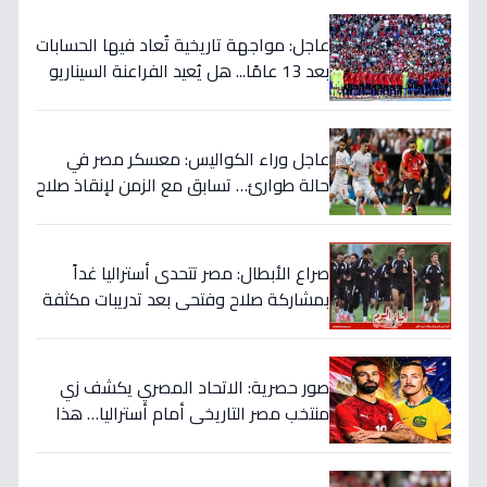
عاجل: مواجهة تاريخية تُعاد فيها الحسابات
بعد 13 عامًا... هل يُعيد الفراعنة السيناريو
التاريخي ويُفجرون المفاجأة ضد أستراليا؟
عاجل وراء الكواليس: معسكر مصر في
حالة طوارئ… تسابق مع الزمن لإنقاذ صلاح
قبل المباراة الحاسمة!
صراع الأبطال: مصر تتحدى أستراليا غداً
بمشاركة صلاح وفتحي بعد تدريبات مكثفة
في أمريكا!
صور حصرية: الاتحاد المصري يكشف زي
منتخب مصر التاريخي أمام أستراليا… هذا
السر الذي سيغير نتيجة المباراة!