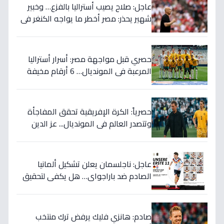
عاجل: صلاح يصيب أستراليا بالفزع… وخبير
شهير يحذر: مصر أخطر ما يواجه الكنغر في
المونديال - التفاصيل الصادمة!
حصري قبل مواجهة مصر: أسرار أستراليا
المرعبة في المونديال… 6 أرقام مخيفة
تهدد أحلام الفراعنة!
حصرياً: الكرة الإفريقية تحقق المفاجأة
وتتصدر العالم في المونديال... عز الدين
الكلاوي يكشف الأرقام الصادمة التي
أرعبت أوروبا!
عاجل: ناجلسمان يعلن تشكيل ألمانيا
الصادم ضد باراجواي… هل يكفي لتحقيق
حلم المونديال؟
صادم: هانزي فليك يرفض ترك منتخب