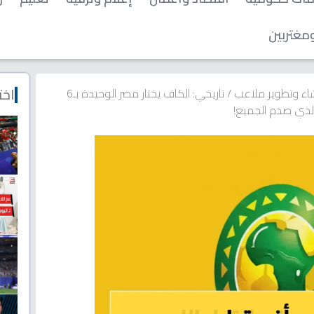
مغتربين
اخت
اء وتطوير ملاعب
/
تاريخي: الكاف يختار مصر الوحيدة بـ6
الذي صدم الجميع!