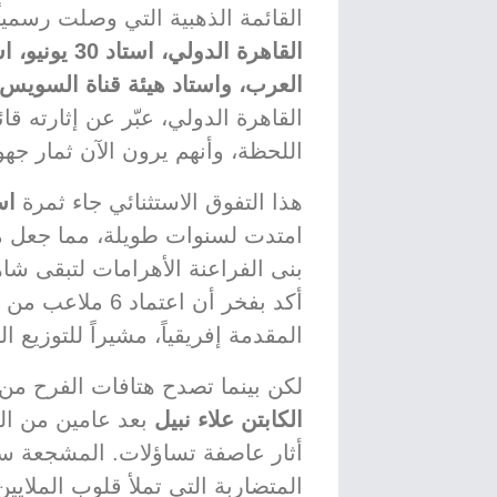
القائمة الذهبية التي وصلت رسميا
القاهرة الدو
العرب، واستاد هيئة قناة السويس
القاهرة الدولي، عبّر عن إثارته قا
اللحظة، وأنهم يرون الآن ثمار جهو
هذا التفوق الاستثنائي جاء ثمرة
اس
امتدت لسنوات طويلة، مما جعل مص
بنى الفراعنة الأهرامات لتبقى شا
أكد بفخر أن اعتم
المقدمة إفريقياً، مشيراً للتوزيع الجغرا
لكن بينما تصدح هتافات الفرح من
الكابتن علاء نبيل
بعد عامين من ال
أثار عاصفة تساؤلات. المشجعة س
المتضاربة التي تملأ قلوب الملايي