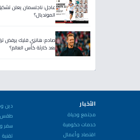
عاجل: ناجلسمان يعلن تشكيل
المونديال؟
صادم: هانزي فليك يرفض ترك م
بعد كارثة كأس العالم؟
الأخبار
دين وم
مجتمع وحياة
طقس و
خدمات حكومية
سفر وم
اقتصاد وأعمال
تقنية 