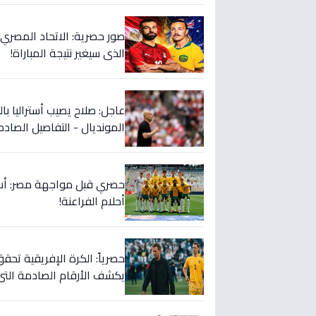
صور حصرية: الاتحاد المصري 
الذي سيغير نتيجة المباراة!
عاجل: صلاح يصيب أستراليا با
المونديال - التفاصيل الصادم
أحلام الفراعنة!
حصرياً: الكرة الإفريقية تحقق
يكشف الأرقام الصادمة التي 