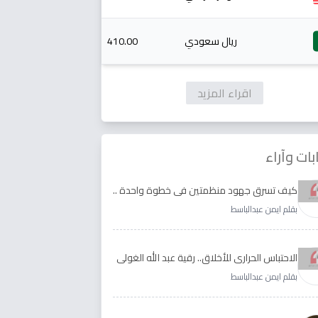
ريال سعودي
410.00
اقراء المزيد
بات وآراء
كيف تسرق جهود منظمتين في خطوة واحدة ..
الأجابة لدى رقية عبد الله الغولي وغدير طيره
بقلم ايمن عبدالباسط
الاحتباس الحراري للأخلاق.. رقية عبد الله الغولي
وغدير طيره نموذجا
بقلم ايمن عبدالباسط