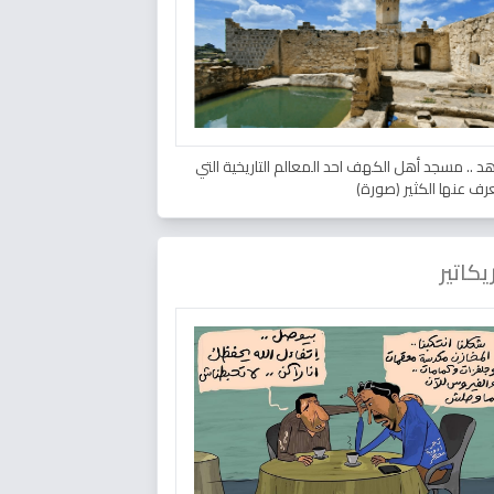
د .. مسجد أهل الكهف احد المعالم التاريخية التي
عرف عنها الكثير (صورة)
يكاتير