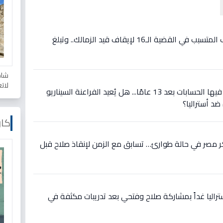
فيديو: مفاجأة: مصدر يكشف المتسبب في القضية الـ16 لإيقاف قيد الزمالك.. وتبلغ
شاه
لات
عاجل: مواجهة تاريخية تُعاد فيها الحسابات بعد 13 عامًا... هل يُعيد الفراعنة السيناريو
ضد أستراليا؟
كار
 مصر في حالة طوارئ… تسابق مع الزمن لإنقاذ صلاح قبل
تراليا غداً بمشاركة صلاح وفتحي بعد تدريبات مكثفة في