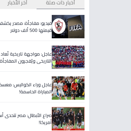
أخبار ذات صلة
آخر الأخبار
قيمتها 500 ألف دولار
التاريخي ويُفجرون المفاجأة 
عاجل وراء الكواليس: معسكر
المباراة الحاسمة!
صراع الأبطال: مصر تتحدى أس
أمريكا!