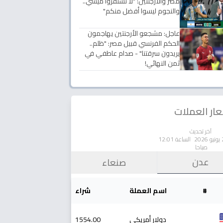
مصر والأرجنتين: "لا تستفزوا ميسي..
والنجوم ليسوا أفضل منكم"
عاجل: مشجعو الأرجنتين يهاجمون
الحكم الفرنسي قبيل مصر: "ظلم..
يريدون سرقتنا" - صدام عاطفي في
ثمن النهائي!
ار العملات
آخر تحديث
الساعة 12:01
صباحا
عدن
صنعاء
#
اسم العملة
شراء
دولار أمريكي
1554.00