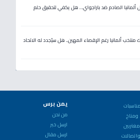
 ألمانيا الصادم ضد باراجواي… هل يكفي لتحقيق حلم
نتخب ألمانيا رغم الإقصاء المهين.. هل سيُجدد له الاتحاد
يمن برس
ناسبات
من نحن
مناخ
ارسل خبر
غتربين
ارسل مقال
واتصالات