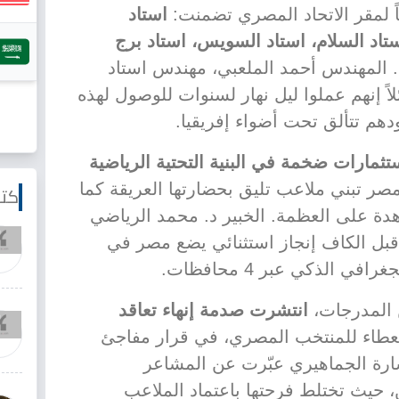
ً لمقر الاتحاد المصري تضمنت:
استاد
لي، استاد 30 يونيو، استاد السلام، استاد السويس، استاد برج
. المهندس أحمد الملعبي، مهندس استاد
ئلاً إنهم عملوا ليل نهار لسنوات للوصول لهذه
دهم تتألق تحت أضواء إفريقيا.
تثمارات ضخمة في البنية التحتية الرياضية
ر تبني ملاعب تليق بحضارتها العريقة كما
كتا
هدة على العظمة. الخبير د. محمد الرياضي
اد 6 ملاعب من قبل الكاف إنجاز استثنائي يضع مصر في
في الذكي عبر 4 محافظات.
 المدرجات،
انتشرت صدمة إنهاء تعاقد
عطاء للمنتخب المصري، في قرار مفاجئ
ارة الجماهيري عبّرت عن المشاعر
ن، حيث تختلط فرحتها باعتماد الملاعب