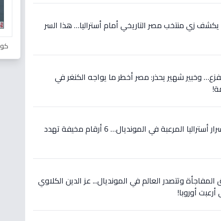
يكشف زي منتخب مصر التاريخي أمام أستراليا… هذا السر
كور
لفزع… وخبير شهير يحذر: مصر أخطر ما يواجه الكنغر في
ة!
حصري قبل مواجهة مصر: أسرار أستراليا المرعبة في المونديال… 6 أرقام مخيفة تهدد
 المفاجأة وتتصدر العالم في المونديال... عز الدين الكلاوي
أرعبت أوروبا!