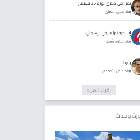
تعز ..في ذكرى ثورة 26 سبتمبر
بقلم يحيى البعيثي
إب..جرفتها سيول الإهمال!
بقلم فكرية شحرة
رويداَ
بقلم عادل الأحمدي
اقراء المزيد
رة وحدث