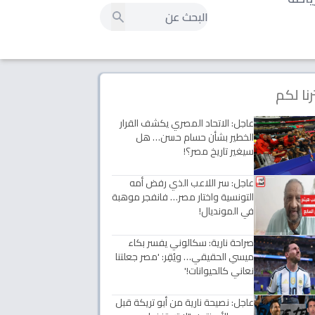
رنا لكم
عاجل: الاتحاد المصري يكشف القرار
الخطير بشأن حسام حسن… هل
سيغير تاريخ مصر؟!
عاجل: سر اللاعب الذي رفض أمه
التونسية واختار مصر… فانفجر موهبة
في المونديال!
صراحة نارية: سكالوني يفسر بكاء
ميسي الحقيقي… ويُقِر: 'مصر جعلتنا
نعاني كالحيوانات!'
عاجل: نصيحة نارية من أبو تريكة قبل