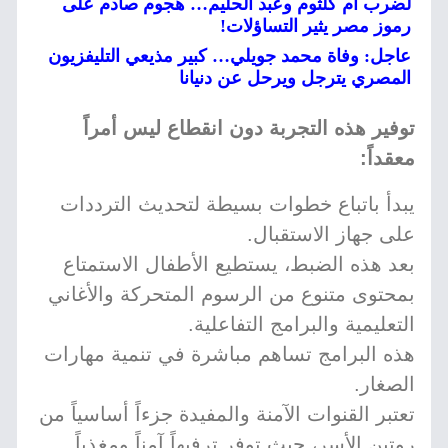
لضرب أم كلثوم وعبد الحليم… هجوم صادم على
رموز مصر يثير التساؤلات!
عاجل: وفاة محمد جويلي… كبير مذيعي التليفزيون
المصري يترجل ويرحل عن دنيانا
توفير هذه التجربة دون انقطاع ليس أمراً
معقداً:
يبدأ باتباع خطوات بسيطة لتحديث الترددات
على جهاز الاستقبال.
بعد هذه الضبط، يستطيع الأطفال الاستمتاع
بمحتوى متنوع من الرسوم المتحركة والأغاني
التعليمية والبرامج التفاعلية.
هذه البرامج تساهم مباشرة في تنمية مهارات
الصغار.
تعتبر القنوات الآمنة والمفيدة جزءاً أساسياً من
روتين الأسر، حيث توفر ترفيهاً آمناً ومغذياً.