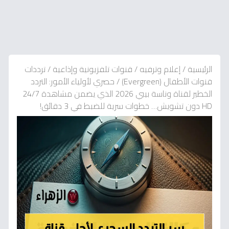
الرئيسية
/
إعلام وترفيه
/
قنوات تلفزيونية وإذاعية
/
ترددات
قنوات الأطفال (Evergreen)
/
حصري لأولياء الأمور: التردد
الخطير لقناة وناسة بيبي 2026 الذي يضمن مشاهدة 24/7
HD دون تشويش… خطوات سرية للضبط في 3 دقائق!